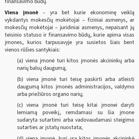
finansavimo būdų.
Viena įmonė
–
yra bet kurie ekonominę veiklą
vykdantys mokesčių mokėtojai – fiziniai asmenys, ar
mokesčių mokėtojai – juridiniai asmenys, nepaisant jų
teisinio statuso ir finansavimo būdų, kurie apima visas
įmones, kurios tarpusavyje yra susietos šiais bent
vienos rūšies santykiais:
(a) viena įmonė turi kitos įmonės akcininkų arba
narių balsų daugumą;
(b) viena įmonė turi teisę paskirti arba atleisti
daugumą kitos įmonės administracijos, valdymo
arba priežiūros organo narių;
(c) viena įmonė turi teisę kitai įmonei daryti
lemiamą poveikį, remdamasi su šia įmone
sudaryta sutartimi arba vadovaudamasi steigimo
sutarties ar įstatų nuostata;
(d) viena įmonė, kuri yra kitos įmonės akcininkė