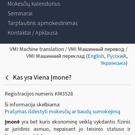
Mokesčių kalendorius
Seminarai
Tarptautinis apmokestinimas
Kontaktai / Apklausa
VMI Machine translation / VMI Машинный перевод /
VMI Машинний переклад (
English
,
Русский
,
Українська
)
Kas yra Viena Įmonė?
Registracijos numeris KM3528
Ši informacija skelbiama:
Prašymas išdėstyti mokesčių ar baudų sumokėjimą
Įmonė
yra bet kuris ekonominę veiklą vykdantis fizinis
ar juridinis asmuo, nepaisant jo teisinio statuso ir