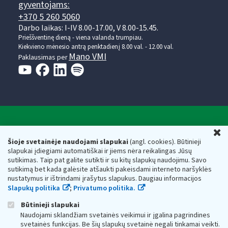
gyventojams:
+370 5 260 5060
Darbo laikas: I-IV 8.00-17.00, V 8.00-15.45.
Prieššventinę dieną - viena valanda trumpiau.
Kiekvieno mėnesio antrą penktadienį 8.00 val. - 12.00 val.
Mano VMI
Paklausimas per
Valstybinė mokesčių inspekcija prie Lietuvos
U
Respublikos finansų ministerijos
Šioje svetainėje naudojami slapukai
(angl. cookies). Būtinieji
slapukai įdiegiami automatiškai ir jiems nėra reikalingas Jūsų
Biudžetinė įstaiga. Juridinio asmens kodas — 188659752,
sutikimas. Taip pat galite sutikti ir su kitų slapukų naudojimu. Savo
adresas: Vasario 16-osios g. 14, 01107 Vilnius, Lietuva, el.paštas:
sutikimą bet kada galėsite atšaukti pakeisdami interneto naršyklės
vmi@vmi.lt
, E. pristatymo dėžutės adresas 188659752
nustatymus ir ištrindami įrašytus slapukus. Daugiau informacijos
Duomenys apie Valstybinę mokesčių inspekciją prie Lietuvos
Slapukų politika
;
Privatumo politika.
Respublikos finansų ministerijos kaupiami ir saugomi Juridinių
asmenų registre
Būtinieji slapukai
Naudojami sklandžiam svetainės veikimui ir įgalina pagrindines
svetainės funkcijas. Be šių slapukų svetainė negali tinkamai veikti.