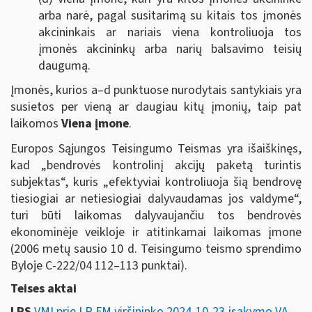
arba narė, pagal susitarimą su kitais tos įmonės
akcininkais ar nariais viena kontroliuoja tos
įmonės akcininkų arba narių balsavimo teisių
daugumą.
Įmonės, kurios a–d punktuose nurodytais santykiais yra
susietos per vieną ar daugiau kitų įmonių, taip pat
laikomos
Viena įmone
.
Europos Sąjungos Teisingumo Teismas yra išaiškinęs,
kad „bendrovės kontrolinį akcijų paketą turintis
subjektas“, kuris „efektyviai kontroliuoja šią bendrovę
tiesiogiai ar netiesiogiai dalyvaudamas jos valdyme“,
turi būti laikomas dalyvaujančiu tos bendrovės
ekonominėje veikloje ir atitinkamai laikomas įmone
(2006 metų sausio 10 d. Teisingumo teismo sprendimo
Byloje C-222/04 112–113 punktai).
Teises aktai
LRS
VMI prie LR FM viršininko 2024-10-23 įsakymo VA-