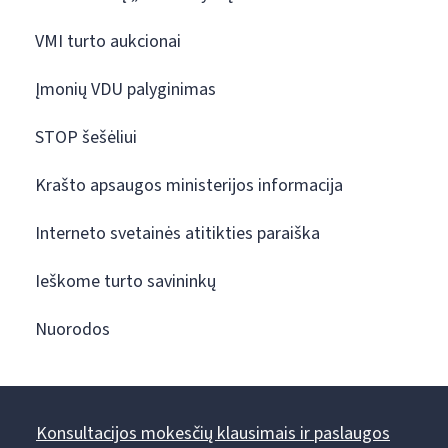
VMI turto aukcionai
Įmonių VDU palyginimas
STOP šešėliui
Krašto apsaugos ministerijos informacija
Interneto svetainės atitikties paraiška
Ieškome turto savininkų
Nuorodos
Konsultacijos mokesčių klausimais ir paslaugos