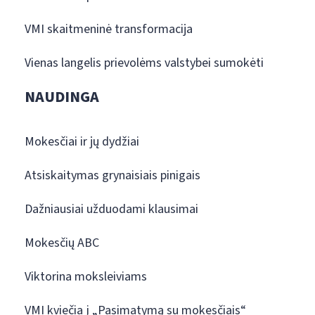
VMI skaitmeninė transformacija
Vienas langelis prievolėms valstybei sumokėti
NAUDINGA
Mokesčiai ir jų dydžiai
Atsiskaitymas grynaisiais pinigais
Dažniausiai užduodami klausimai
Mokesčių ABC
Viktorina moksleiviams
VMI kviečia į „Pasimatymą su mokesčiais“