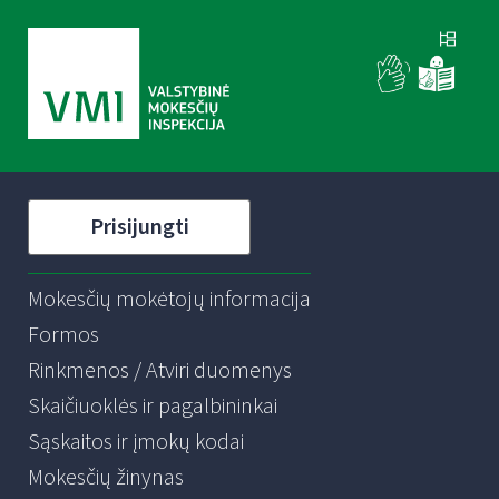
Prisijungti
Mokesčių mokėtojų informacija
Formos
Rinkmenos / Atviri duomenys
Skaičiuoklės ir pagalbininkai
Sąskaitos ir įmokų kodai
Mokesčių žinynas