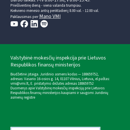
Prieššventinę dieną - viena valanda trumpiau.
Kiekvieno mėnesio antrą penktadienį 8.00 val. - 12.00 val.
Mano VMI
Paklausimas per
Valstybinė mokesčių inspekcija prie Lietuvos
Respublikos finansų ministerijos
Biudžetinė įstaiga. Juridinio asmens kodas — 188659752,
adresas: Vasario 16-osios g. 14, 01107 Vilnius, Lietuva, el.paštas:
vmi@vmi.lt
, E. pristatymo dėžutės adresas 188659752
Duomenys apie Valstybinę mokesčių inspekciją prie Lietuvos
Respublikos finansų ministerijos kaupiami ir saugomi Juridinių
asmenų registre