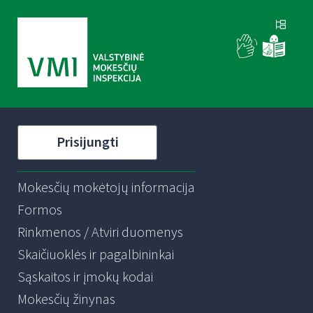
Prisijungti
Mokesčių mokėtojų informacija
Formos
Rinkmenos / Atviri duomenys
Skaičiuoklės ir pagalbininkai
Sąskaitos ir įmokų kodai
Mokesčių žinynas