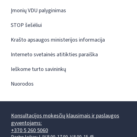
Įmonių VDU palyginimas
STOP šešėliui
Krašto apsaugos ministerijos informacija
Interneto svetainės atitikties paraiška
Ieškome turto savininkų
Nuorodos
Konsultacijos mokesčių klausimais ir paslaugos
gyventojams:
+370 5 260 5060
Darbo laikas: I-IV 8.00-17.00, V 8.00-15.45.