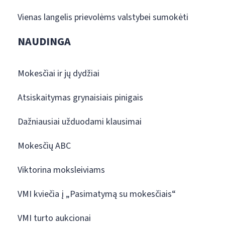
Vienas langelis prievolėms valstybei sumokėti
NAUDINGA
Mokesčiai ir jų dydžiai
Atsiskaitymas grynaisiais pinigais
Dažniausiai užduodami klausimai
Mokesčių ABC
Viktorina moksleiviams
VMI kviečia į „Pasimatymą su mokesčiais“
VMI turto aukcionai