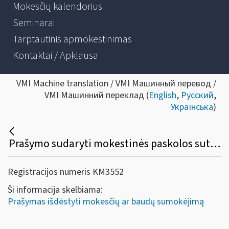
Mokesčių kalendorius
Seminarai
Tarptautinis apmokestinimas
Kontaktai / Apklausa
VMI Machine translation / VMI Машинный перевод /
VMI Машинний переклад (
English
,
Русский
,
Українська
)
Prašymo sudaryti mokestinės paskolos sutartį (MPS) pateikimas per Mano VMI
Registracijos numeris KM3552
Ši informacija skelbiama:
Prašymas išdėstyti mokesčių ar baudų sumokėjimą