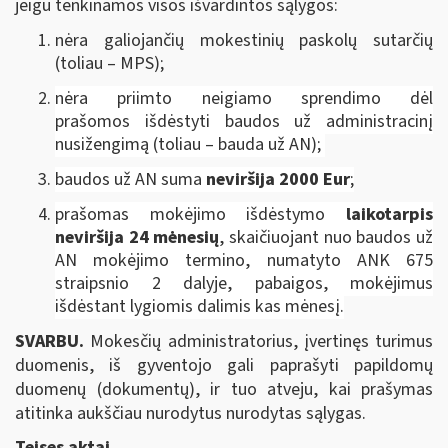
jeigu tenkinamos visos išvardintos sąlygos:
nėra galiojančių mokestinių paskolų sutarčių
(toliau – MPS);
nėra priimto neigiamo sprendimo dėl
prašomos išdėstyti baudos už administracinį
nusižengimą (toliau – bauda už AN);
baudos už AN suma
neviršija 2000 Eur
;
prašomas mokėjimo išdėstymo
laikotarpis
neviršija 24 mėnesių
, skaičiuojant nuo baudos už
AN mokėjimo termino, numatyto ANK 675
straipsnio 2 dalyje, pabaigos, mokėjimus
išdėstant lygiomis dalimis kas mėnesį.
SVARBU.
Mokesčių administratorius, įvertinęs turimus
duomenis, iš gyventojo gali paprašyti papildomų
duomenų (dokumentų), ir tuo atveju, kai prašymas
atitinka aukščiau nurodytus nurodytas sąlygas.
Teises aktai