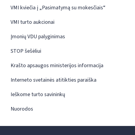
VMI kviečia į „Pasimatymą su mokesčiais“
VMI turto aukcionai
Įmonių VDU palyginimas
STOP šešėliui
Krašto apsaugos ministerijos informacija
Interneto svetainės atitikties paraiška
Ieškome turto savininkų
Nuorodos