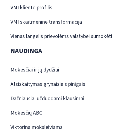
VMI kliento profilis
VMI skaitmeninė transformacija
Vienas langelis prievolėms valstybei sumokėti
NAUDINGA
Mokesčiai ir jų dydžiai
Atsiskaitymas grynaisiais pinigais
Dažniausiai užduodami klausimai
Mokesčių ABC
Viktorina moksleiviams