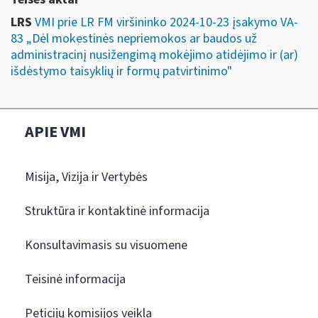
LRS
VMI prie LR FM viršininko 2024-10-23 įsakymo VA-
83 „Dėl mokestinės nepriemokos ar baudos už
administracinį nusižengimą mokėjimo atidėjimo ir (ar)
išdėstymo taisyklių ir formų patvirtinimo"
APIE VMI
Misija, Vizija ir Vertybės
Struktūra ir kontaktinė informacija
Konsultavimasis su visuomene
Teisinė informacija
Peticijų komisijos veikla