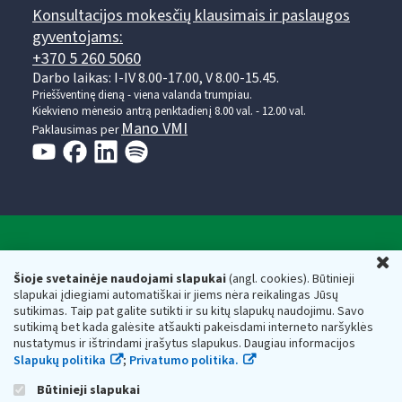
Konsultacijos mokesčių klausimais ir paslaugos
gyventojams:
+370 5 260 5060
Darbo laikas: I-IV 8.00-17.00, V 8.00-15.45.
Prieššventinę dieną - viena valanda trumpiau.
Kiekvieno mėnesio antrą penktadienį 8.00 val. - 12.00 val.
Mano VMI
Paklausimas per
Valstybinė mokesčių inspekcija prie Lietuvos
U
Respublikos finansų ministerijos
Šioje svetainėje naudojami slapukai
(angl. cookies). Būtinieji
slapukai įdiegiami automatiškai ir jiems nėra reikalingas Jūsų
Biudžetinė įstaiga. Juridinio asmens kodas — 188659752,
sutikimas. Taip pat galite sutikti ir su kitų slapukų naudojimu. Savo
adresas: Vasario 16-osios g. 14, 01107 Vilnius, Lietuva, el.paštas:
sutikimą bet kada galėsite atšaukti pakeisdami interneto naršyklės
vmi@vmi.lt
, E. pristatymo dėžutės adresas 188659752
nustatymus ir ištrindami įrašytus slapukus. Daugiau informacijos
Duomenys apie Valstybinę mokesčių inspekciją prie Lietuvos
Slapukų politika
;
Privatumo politika.
Respublikos finansų ministerijos kaupiami ir saugomi Juridinių
asmenų registre
Būtinieji slapukai