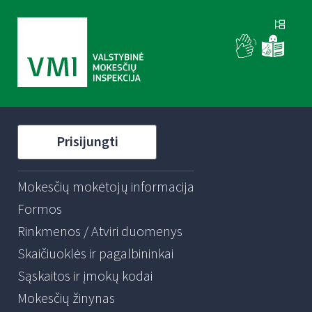
Prisijungti
Mokesčių mokėtojų informacija
Formos
Rinkmenos / Atviri duomenys
Skaičiuoklės ir pagalbininkai
Sąskaitos ir įmokų kodai
Mokesčių žinynas