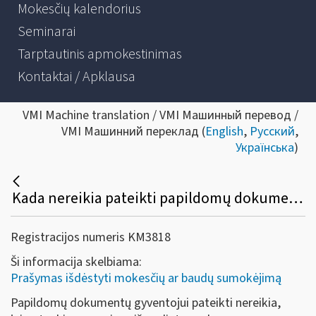
Mokesčių kalendorius
Seminarai
Tarptautinis apmokestinimas
Kontaktai / Apklausa
VMI Machine translation / VMI Машинный перевод /
VMI Машинний переклад (
English
,
Русский
,
Українська
)
Kada nereikia pateikti papildomų dokumentų, teikiant prašymą dėl administracinių baudų mokėjimo išdėstymo?
Registracijos numeris KM3818
Ši informacija skelbiama:
Prašymas išdėstyti mokesčių ar baudų sumokėjimą
Papildomų dokumentų gyventojui pateikti nereikia,