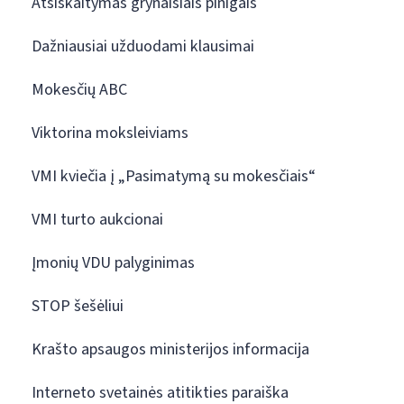
Atsiskaitymas grynaisiais pinigais
Dažniausiai užduodami klausimai
Mokesčių ABC
Viktorina moksleiviams
VMI kviečia į „Pasimatymą su mokesčiais“
VMI turto aukcionai
Įmonių VDU palyginimas
STOP šešėliui
Krašto apsaugos ministerijos informacija
Interneto svetainės atitikties paraiška