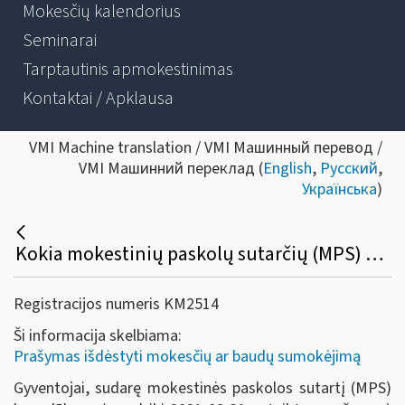
Mokesčių kalendorius
Seminarai
Tarptautinis apmokestinimas
Kontaktai / Apklausa
VMI Machine translation / VMI Машинный перевод /
VMI Машинний переклад (
English
,
Русский
,
Українська
)
Kokia mokestinių paskolų sutarčių (MPS) be palūkanų pakeitimo ir vykdymo tvarka gyventojams, kurių nesumokėtų mokesčių sumos buvo išdėstytos / atidėtos dėl COVID-19?
Registracijos numeris KM2514
Ši informacija skelbiama:
Prašymas išdėstyti mokesčių ar baudų sumokėjimą
Gyventojai, sudarę mokestinės paskolos sutartį (MPS)