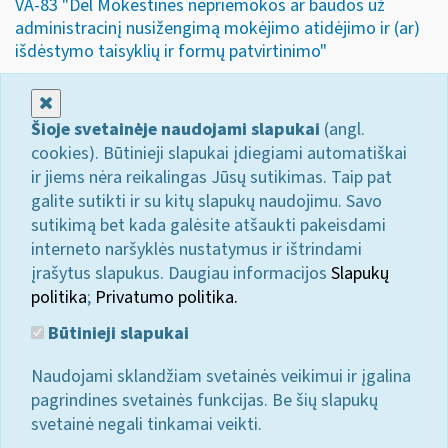
VA-83 "Dėl Mokestinės nepriemokos ar baudos už
administracinį nusižengimą mokėjimo atidėjimo ir (ar)
išdėstymo taisyklių ir formų patvirtinimo"
Uždaryti
Šioje svetainėje naudojami slapukai
(angl.
cookies). Būtinieji slapukai įdiegiami automatiškai
ir jiems nėra reikalingas Jūsų sutikimas. Taip pat
galite sutikti ir su kitų slapukų naudojimu. Savo
sutikimą bet kada galėsite atšaukti pakeisdami
interneto naršyklės nustatymus ir ištrindami
įrašytus slapukus. Daugiau informacijos
Slapukų
politika
;
Privatumo politika.
Būtinieji slapukai
Naudojami sklandžiam svetainės veikimui ir įgalina
pagrindines svetainės funkcijas. Be šių slapukų
svetainė negali tinkamai veikti.