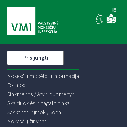
Prisijungti
Mokesčių mokėtojų informacija
Formos
Rinkmenos / Atviri duomenys
Skaičiuoklės ir pagalbininkai
Sąskaitos ir įmokų kodai
Mokesčių žinynas