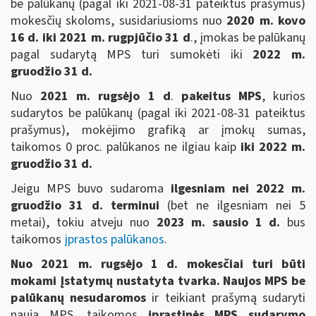
be palūkanų (pagal iki 2021-08-31 pateiktus prašymus)
mokesčių skoloms, susidariusioms nuo
2020 m. kovo
16 d. iki 2021 m. rugpjūčio 31 d
., įmokas be palūkanų
pagal sudarytą MPS turi sumokėti iki
2022 m.
gruodžio 31 d.
Nuo
2021 m. rugsėjo 1 d
.
pakeitus MPS
, kurios
sudarytos be palūkanų (pagal iki 2021-08-31 pateiktus
prašymus), mokėjimo grafiką ar įmokų sumas,
taikomos 0 proc. palūkanos ne ilgiau kaip
iki 2022 m.
gruodžio 31 d.
Jeigu MPS buvo sudaroma
ilgesniam nei 2022 m.
gruodžio 31 d. terminui
(bet ne ilgesniam nei 5
metai), tokiu atveju nuo
2023 m. sausio 1 d.
bus
taikomos
įprastos palūkanos
.
Nuo 2021 m. rugsėjo 1 d. mokesčiai turi būti
mokami Įstatymų nustatyta tvarka. Naujos MPS be
palūkanų nesudaromos
ir teikiant prašymą sudaryti
naują MPS, taikomos
įprastinės MPS sudarymo