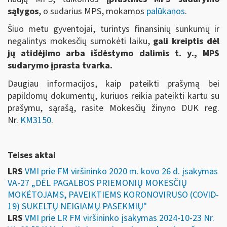
sąlygos
, o sudarius MPS, mokamos
palūkanos
.
Šiuo metu gyventojai, turintys finansinių sunkumų ir
negalintys mokesčių sumokėti laiku,
gali kreiptis dėl
jų atidėjimo arba išdėstymo dalimis t. y., MPS
sudarymo įprasta tvarka.
Daugiau informacijos, kaip pateikti prašymą bei
papildomų dokumentų, kuriuos reikia pateikti kartu su
prašymu, sąrašą, rasite Mokesčių žinyno DUK reg.
Nr.
KM3150
.
Teises aktai
LRS
VMI prie FM viršininko 2020 m. kovo 26 d. įsakymas
VA-27 „DĖL PAGALBOS PRIEMONIŲ MOKESČIŲ
MOKĖTOJAMS, PAVEIKTIEMS KORONOVIRUSO (COVID-
19) SUKELTŲ NEIGIAMŲ PASEKMIŲ"
LRS
VMI prie LR FM viršininko įsakymas 2024-10-23 Nr.