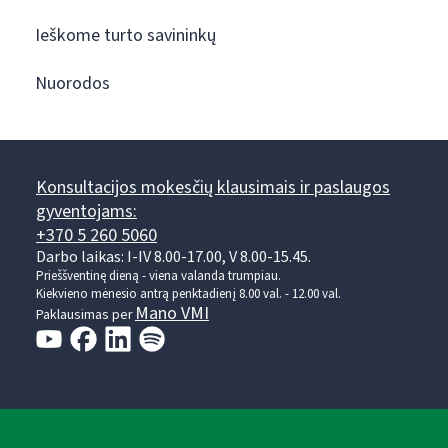
Ieškome turto savininkų
Nuorodos
Konsultacijos mokesčių klausimais ir paslaugos
gyventojams:
+370 5 260 5060
Darbo laikas: I-IV 8.00-17.00, V 8.00-15.45.
Prieššventinę dieną - viena valanda trumpiau.
Kiekvieno mėnesio antrą penktadienį 8.00 val. - 12.00 val.
Mano VMI
Paklausimas per