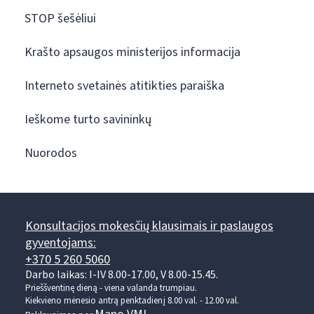
STOP šešėliui
Krašto apsaugos ministerijos informacija
Interneto svetainės atitikties paraiška
Ieškome turto savininkų
Nuorodos
Konsultacijos mokesčių klausimais ir paslaugos
gyventojams:
+370 5 260 5060
Darbo laikas: I-IV 8.00-17.00, V 8.00-15.45.
Prieššventinę dieną - viena valanda trumpiau.
Kiekvieno mėnesio antrą penktadienį 8.00 val. - 12.00 val.