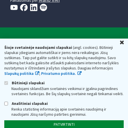
Mano VMI
Paklausimas per
Valstybinė mokesčių inspekcija prie Lietuvos
U
Respublikos finansų ministerijos
Šioje svetainėje naudojami slapukai
(angl. cookies). Būtinieji
slapukai įdiegiami automatiškai ir jiems nėra reikalingas Jūsų
Biudžetinė įstaiga. Juridinio asmens kodas — 188659752,
sutikimas. Taip pat galite sutikti ir su kitų slapukų naudojimu. Savo
adresas: Vasario 16-osios g. 14, 01107 Vilnius, Lietuva, el.paštas:
sutikimą bet kada galėsite atšaukti pakeisdami interneto naršyklės
vmi@vmi.lt
, E. pristatymo dėžutės adresas 188659752
nustatymus ir ištrindami įrašytus slapukus. Daugiau informacijos
Duomenys apie Valstybinę mokesčių inspekciją prie Lietuvos
Slapukų politika
;
Privatumo politika.
Respublikos finansų ministerijos kaupiami ir saugomi Juridinių
asmenų registre
Būtinieji slapukai
Naudojami sklandžiam svetainės veikimui ir įgalina pagrindines
svetainės funkcijas. Be šių slapukų svetainė negali tinkamai veikti.
Analitiniai slapukai
Renka statistinę informaciją apie svetainės naudojimą ir
naudojami Jūsų naršymo patirties gerinimui.
PATVIRTINTI