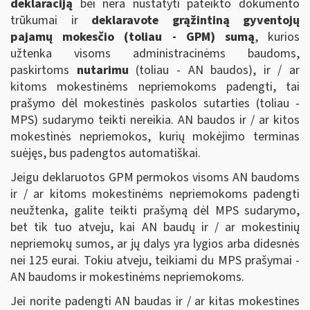
deklaraciją
bei nėra nustatyti pateikto dokumento
trūkumai ir
deklaravote grąžintiną gyventojų
pajamų mokesčio (toliau - GPM) sumą
, kurios
užtenka visoms administracinėms baudoms,
paskirtoms
nutarimu
(toliau - AN baudos), ir / ar
kitoms mokestinėms nepriemokoms padengti, tai
prašymo dėl mokestinės paskolos sutarties (toliau -
MPS) sudarymo teikti nereikia. AN baudos ir / ar kitos
mokestinės nepriemokos, kurių mokėjimo terminas
suėjęs, bus padengtos automatiškai.
Jeigu deklaruotos GPM permokos visoms AN baudoms
ir / ar kitoms mokestinėms nepriemokoms padengti
neužtenka, galite teikti prašymą dėl MPS sudarymo,
bet tik tuo atveju, kai AN baudų ir / ar mokestinių
nepriemokų sumos, ar jų dalys yra lygios arba didesnės
nei 125 eurai. Tokiu atveju, teikiami du MPS prašymai -
AN baudoms ir mokestinėms nepriemokoms.
Jei norite padengti AN baudas ir / ar kitas mokestines