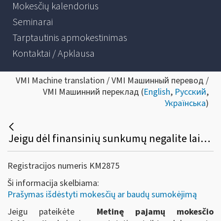
Mokesčių kalendorius
Seminarai
Tarptautinis apmokestinimas
Kontaktai / Apklausa
VMI Machine translation / VMI Машинный перевод /
VMI Машинний переклад (
English
,
Русский
,
Українська
)
Jeigu dėl finansinių sunkumų negalite laiku sumokėti nutarimu paskirtos baudos už administracinį nusižengimą ir (arba) kitų mokestinių nepriemokų, tačiau deklaruojate grąžintiną gyventojų pajamų mokesčio permoką pagal Metinę pajamų mokesčio deklaraciją, ar reikia kreiptis dėl mokestinės paskolos sutarties sudarymo?
Registracijos numeris KM2875
Ši informacija skelbiama:
Prašymas išdėstyti mokesčių ar baudų sumokėjimą
Jeigu pateikėte
Metinę pajamų mokesčio