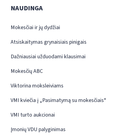
NAUDINGA
Mokesčiai ir jų dydžiai
Atsiskaitymas grynaisiais pinigais
Dažniausiai užduodami klausimai
Mokesčių ABC
Viktorina moksleiviams
VMI kviečia į „Pasimatymą su mokesčiais“
VMI turto aukcionai
Įmonių VDU palyginimas