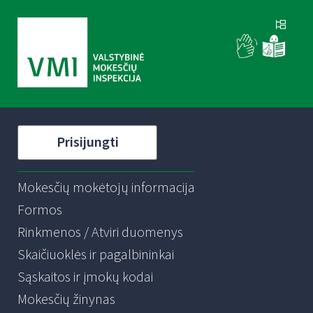
Prisijungti
Mokesčių mokėtojų informacija
Formos
Rinkmenos / Atviri duomenys
Skaičiuoklės ir pagalbininkai
Sąskaitos ir įmokų kodai
Mokesčių žinynas