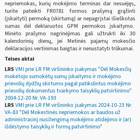
nepriemokas, kurių mokėjimo terminas dar nesuėjęs,
turite pateikti FR0781 formos prašymą grąžinti
(įskaityti) permoką (skirtumą) ar nepagrįstai išieškotas
sumas dėl deklaruotos GPM permokos įskaitymo.
Minėto prašymo nagrinėjimas gali užtrukti iki 30
kalendorinių dienų, jei Metinės pajamų mokesčio
deklaracijos vertinimas baigtas ir nenustatyti trūkumai.
Teises aktai
LRS
VMI prie LR FM viršininko įsakymas "Dėl Mokesčių
mokėtojo sumokėtų sumų įskaitymo ir mokėjimo
prievolių dydžių skirtumo pagal patikslintus mokėjimo
prievolių dokumentus tvarkymo taisyklių patvirtinimo"
2004-12-20 Nr. VA-193
LRS
VMI prie LR FM viršininko įsakymas 2024-10-23 Nr.
VA-83 "Dėl Mokestinės nepriemokos ar baudos už
administracinį nusižengimą mokėjimo atidėjimo ir (ar)
išdėstymo taisyklių ir formų patvirtinimo"