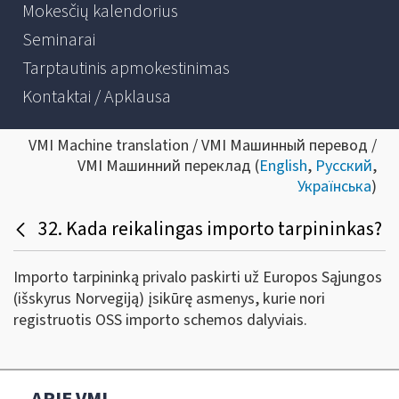
Mokesčių kalendorius
Seminarai
Tarptautinis apmokestinimas
Kontaktai / Apklausa
VMI Machine translation / VMI Машинный перевод /
VMI Машинний переклад (
English
,
Русский
,
Українська
)
32. Kada reikalingas importo tarpininkas?
Importo tarpininką privalo paskirti už Europos Sąjungos
(išskyrus Norvegiją) įsikūrę asmenys, kurie nori
registruotis OSS importo schemos dalyviais.
APIE VMI