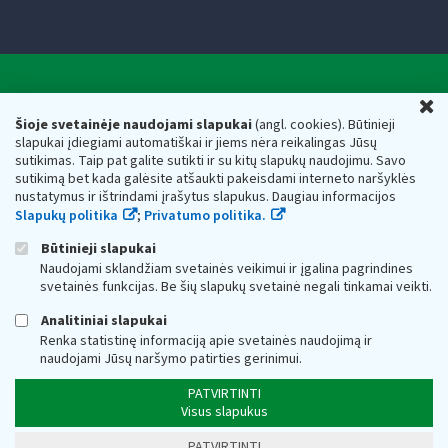
Valstybinė mokesčių inspekcija prie Lietuvos
U
Respublikos finansų ministerijos
Šioje svetainėje naudojami slapukai
(angl. cookies). Būtinieji
slapukai įdiegiami automatiškai ir jiems nėra reikalingas Jūsų
Biudžetinė įstaiga. Juridinio asmens kodas — 188659752,
sutikimas. Taip pat galite sutikti ir su kitų slapukų naudojimu. Savo
adresas: Vasario 16-osios g. 14, 01107 Vilnius, Lietuva, el.paštas:
sutikimą bet kada galėsite atšaukti pakeisdami interneto naršyklės
vmi@vmi.lt
, E. pristatymo dėžutės adresas 188659752
nustatymus ir ištrindami įrašytus slapukus. Daugiau informacijos
Duomenys apie Valstybinę mokesčių inspekciją prie Lietuvos
Slapukų politika
;
Privatumo politika.
Respublikos finansų ministerijos kaupiami ir saugomi Juridinių
asmenų registre
Būtinieji slapukai
Naudojami sklandžiam svetainės veikimui ir įgalina pagrindines
svetainės funkcijas. Be šių slapukų svetainė negali tinkamai veikti.
Analitiniai slapukai
Renka statistinę informaciją apie svetainės naudojimą ir
naudojami Jūsų naršymo patirties gerinimui.
PATVIRTINTI
Visus slapukus
PATVIRTINTI