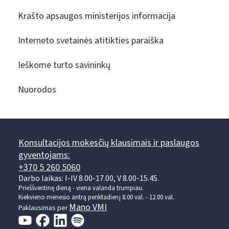
Krašto apsaugos ministerijos informacija
Interneto svetainės atitikties paraiška
Ieškome turto savininkų
Nuorodos
Konsultacijos mokesčių klausimais ir paslaugos
gyventojams:
+370 5 260 5060
Darbo laikas: I-IV 8.00-17.00, V 8.00-15.45.
Prieššventinę dieną - viena valanda trumpiau.
Kiekvieno mėnesio antrą penktadienį 8.00 val. - 12.00 val.
Mano VMI
Paklausimas per