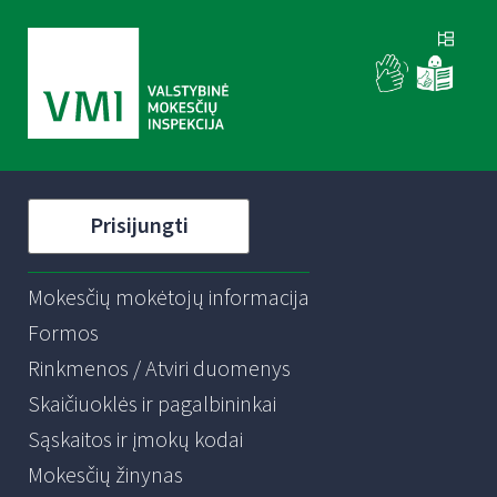
Prisijungti
Mokesčių mokėtojų informacija
Formos
Rinkmenos / Atviri duomenys
Skaičiuoklės ir pagalbininkai
Sąskaitos ir įmokų kodai
Mokesčių žinynas