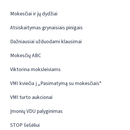
Mokesčiai ir jų dydžiai
Atsiskaitymas grynaisiais pinigais
Dažniausiai užduodami klausimai
Mokesčių ABC
Viktorina moksleiviams
VMI kviečia į „Pasimatymą su mokesčiais“
VMI turto aukcionai
Įmonių VDU palyginimas
STOP šešėliui