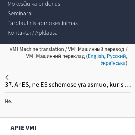
Mokesčių kalendorius
Seminarai
Tarptautinis apmokestinimas
Kontaktai / Apklausa
VMI Machine translation / VMI Машинный перевод /
VMI Машинний переклад (
English
,
Русский
,
Українська
)
37. Ar ES, ne ES schemose yra asmuo, kuris veikia taip, kaip importo tarpininkas Importo schemoje?
Ne.
APIE VMI