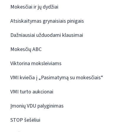
Mokesčiai ir jų dydžiai
Atsiskaitymas grynaisiais pinigais
Dažniausiai užduodami klausimai
Mokesčių ABC
Viktorina moksleiviams
VMI kviečia į „Pasimatymą su mokesčiais“
VMI turto aukcionai
Įmonių VDU palyginimas
STOP šešėliui