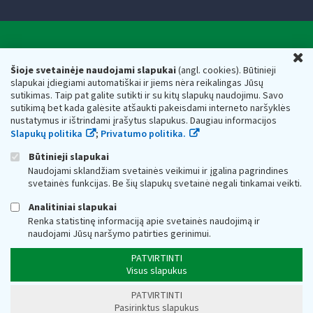
Valstybinė mokesčių inspekcija prie Lietuvos
U
Respublikos finansų ministerijos
Šioje svetainėje naudojami slapukai
(angl. cookies). Būtinieji
slapukai įdiegiami automatiškai ir jiems nėra reikalingas Jūsų
Biudžetinė įstaiga. Juridinio asmens kodas — 188659752,
sutikimas. Taip pat galite sutikti ir su kitų slapukų naudojimu. Savo
adresas: Vasario 16-osios g. 14, 01107 Vilnius, Lietuva, el.paštas:
sutikimą bet kada galėsite atšaukti pakeisdami interneto naršyklės
vmi@vmi.lt
, E. pristatymo dėžutės adresas 188659752
nustatymus ir ištrindami įrašytus slapukus. Daugiau informacijos
Duomenys apie Valstybinę mokesčių inspekciją prie Lietuvos
Slapukų politika
;
Privatumo politika.
Respublikos finansų ministerijos kaupiami ir saugomi Juridinių
asmenų registre
Būtinieji slapukai
Naudojami sklandžiam svetainės veikimui ir įgalina pagrindines
svetainės funkcijas. Be šių slapukų svetainė negali tinkamai veikti.
Analitiniai slapukai
Renka statistinę informaciją apie svetainės naudojimą ir
naudojami Jūsų naršymo patirties gerinimui.
PATVIRTINTI
Visus slapukus
PATVIRTINTI
Pasirinktus slapukus