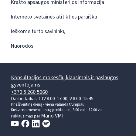
Krašto apsaugos ministerijos informacija
Interneto svetainės atitikties paraiška
Ieškome turto savininkų
Nuorodos
Konsultacijos mokesčių klausimais ir paslaugos
gyventojams:
+370 5 260 5060
Darbo laikas: I-IV 8.00-17.00, V 8.00-15.45.
Prieššventinę dieną - viena valanda trumpiau.
Kiekvieno mėnesio antrą penktadienį 8.00 val. - 12.00 val.
Mano VMI
Paklausimas per