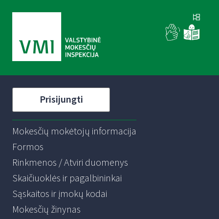
Prisijungti
Mokesčių mokėtojų informacija
Formos
Rinkmenos / Atviri duomenys
Skaičiuoklės ir pagalbininkai
Sąskaitos ir įmokų kodai
Mokesčių žinynas