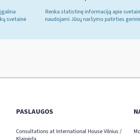
įgalina
Renka statistinę informaciją apie svetai
ukų svetainė
naudojami Jūsų naršymo patirties gerini
PASLAUGOS
N
Consultations at International House Vilnius /
Mo
Klaipėda