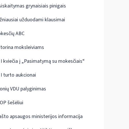
siskaitymas grynaisiais pinigais
žniausiai užduodami klausimai
kesčių ABC
ktorina moksleiviams
I kviečia į „Pasimatymą su mokesčiais“
I turto aukcionai
onių VDU palyginimas
OP šešėliui
ašto apsaugos ministerijos informacija