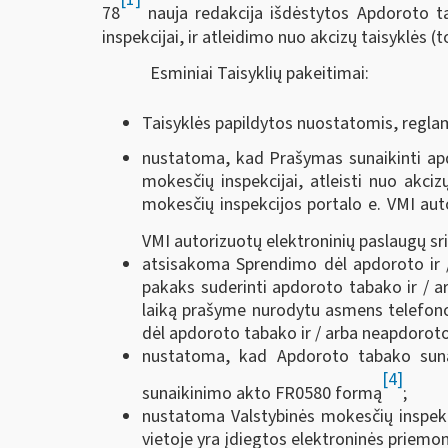
78
nauja redakcija išdėstytos Apdoroto ta
inspekcijai, ir atleidimo nuo akcizų taisyklės (t
Esminiai Taisyklių pakeitimai:
Taisyklės papildytos nuostatomis, regl
nustatoma, kad Prašymas sunaikinti apdo
mokesčių inspekcijai, atleisti nuo akciz
mokesčių inspekcijos portalo e. VMI aut
VMI autorizuotų elektroninių paslaugų sr
atsisakoma Sprendimo dėl apdoroto ir 
pakaks suderinti apdoroto tabako ir / a
laiką prašyme nurodytu asmens telefono
dėl apdoroto tabako ir / arba neapdoroto
nustatoma, kad Apdoroto tabako suna
[4]
sunaikinimo akto FR0580 formą
;
nustatoma Valstybinės mokesčių inspekc
vietoje yra įdiegtos elektroninės priemon