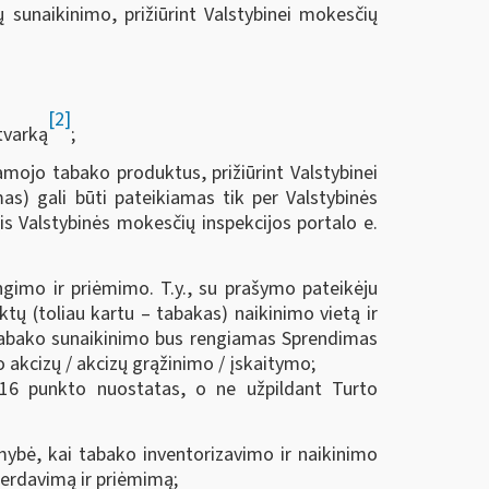
sunaikinimo, prižiūrint Valstybinei mokesčių
[2]
tvarką
;
mojo tabako produktus, prižiūrint Valstybinei
mas) gali būti pateikiamas tik per Valstybinės
s Valstybinės mokesčių inspekcijos portalo e.
imo ir priėmimo. T.y., su prašymo pateikėju
ų (toliau kartu ‒ tabakas) naikinimo vietą ir
o tabako sunaikinimo bus rengiamas Sprendimas
 akcizų / akcizų grąžinimo / įskaitymo;
16 punkto nuostatas, o ne užpildant Turto
ybė, kai tabako inventorizavimo ir naikinimo
perdavimą ir priėmimą;