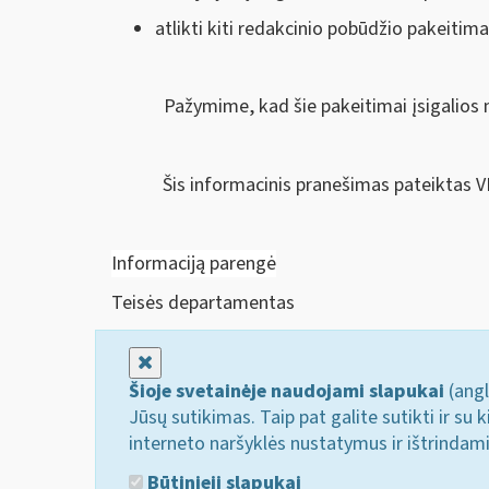
atlikti kiti redakcinio pobūdžio pakeitima
Pažymime, kad šie pakeitimai įsigalios 
Šis informacinis pranešimas pateiktas V
Informaciją parengė
Teisės departamentas
Uždaryti
Šioje svetainėje naudojami slapukai
(angl
Jūsų sutikimas. Taip pat galite sutikti ir s
interneto naršyklės nustatymus ir ištrindam
Būtinieji slapukai