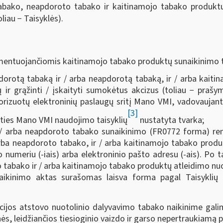
bako, neapdoroto tabako ir kaitinamojo tabako produktų 
oliau − Taisyklės).
amentuojančiomis kaitinamojo tabako produktų sunaikinimo 
rotą tabaką ir / arba neapdorotą tabaką, ir / arba kaitina
ų ir grąžinti / įskaityti sumokėtus akcizus (toliau − prašy
orizuotų elektroninių paslaugų sritį Mano VMI, vadovaujanti
[3]
ities Mano VMI naudojimo taisyklių
nustatyta tvarka;
/ arba neapdoroto tabako sunaikinimo (FR0772 forma) reng
rba neapdoroto tabako, ir / arba kaitinamojo tabako produkt
 numeriu (-iais) arba elektroninio pašto adresu (-ais). P
 tabako ir / arba kaitinamojo tabako produktų atleidimo nuo
ikinimo aktas surašomas laisva forma pagal Taisyklių 
ijos atstovo nuotolinio dalyvavimo tabako naikinime galim
ės, leidžiančios tiesioginio vaizdo ir garso nepertraukiamą 