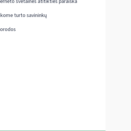
terneto svetainės atitikties paraiška
škome turto savininkų
orodos