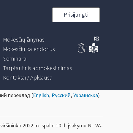
Prisijungti
Mokesčių žinynas
Mokesčių kalendorius
Seminarai
Tarptautinis apmokestinimas
Kontaktai / Apklausa
ний переклад (
English
,
Русский
,
Українська
)
iršininko 2022 m. spalio 10 d. įsakymu Nr. VA-