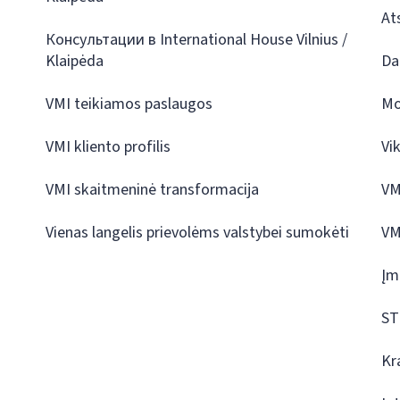
At
Консультации в International House Vilnius /
Klaipėda
Da
VMI teikiamos paslaugos
Mo
VMI kliento profilis
Vi
VMI skaitmeninė transformacija
VM
Vienas langelis prievolėms valstybei sumokėti
VM
Įm
ST
Kr