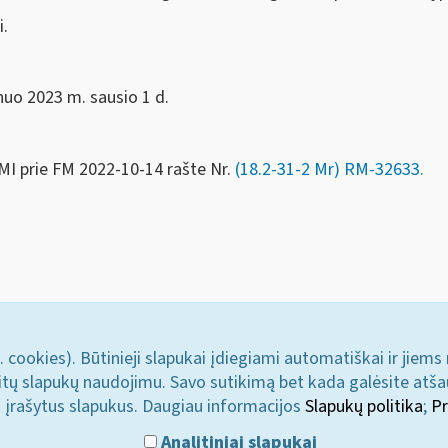
i.
nuo 2023 m. sausio 1 d.
MI prie FM
2022-10-14 rašte Nr.
(18.2-31-2 Mr) RM-32633
.
. cookies). Būtinieji slapukai įdiegiami automatiškai ir jiems
u kitų slapukų naudojimu. Savo sutikimą bet kada galėsite atš
i įrašytus slapukus. Daugiau informacijos
Slapukų politika
;
Pr
Analitiniai slapukai