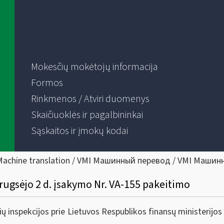
Mokesčių mokėtojų informacija
Formos
Rinkmenos / Atviri duomenys
Skaičiuoklės ir pagalbininkai
Sąskaitos ir įmokų kodai
Machine translation / VMI Машинный перевод / VMI Машин
 rugsėjo 2 d. įsakymo Nr. VA-155 pakeitimo
inspekcijos prie Lietuvos Respublikos finansų ministerijos v