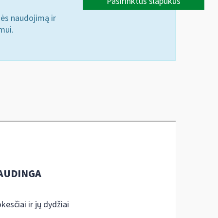
Pasirinktus slapukus
nės naudojimą ir
mui.
AUDINGA
kesčiai ir jų dydžiai