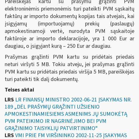
Pareiškėjas kartu su prašymu grąžinti PVM
elektroninėmis priemonėmis turi pateikti PVM sąskaitų
faktūrų ar importo dokumentų kopijas tais atvejais, kai
įsigyjamų (importuojamų) prekių (paslaugų)
apmokestinamoji vertė, nurodyta PVM sąskaitoje
faktūroje ar importo deklaracijoje, yra 1 000 Eur ar
daugiau, o įsigyjant kurą – 250 Eur ar daugiau.
Prašymas grąžinti PVM kartu su pridėtais priedais
neturi viršyti 5 MB. Tokiu atveju, jei prašymas grąžinti
PVM kartu su pridėtais priedais viršija 5 MB, pareiškėjas
turi pateikti tik dalį dokumentų.
Teises aktai
LRS
LR FINANSŲ MINISTRO 2002-06-21 ĮSAKYMAS NR.
189 „DĖL PRAŠYMŲ GRĄŽINTI UŽSIENIO
APMOKESTINAMIESIEMS ASMENIMS JŲ SUMOKĖTĄ
PVM PATEIKIMO IR NAGRINĖJIMO BEI PVM
GRĄŽINIMO TAISYKLIŲ PATVIRTINIMO“
LRS
VMI PRIE FM VIRŠININKO 2002-11-25 ĮSAKYMAS