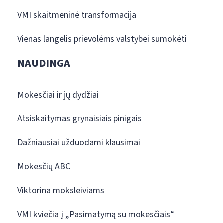
VMI skaitmeninė transformacija
Vienas langelis prievolėms valstybei sumokėti
NAUDINGA
Mokesčiai ir jų dydžiai
Atsiskaitymas grynaisiais pinigais
Dažniausiai užduodami klausimai
Mokesčių ABC
Viktorina moksleiviams
VMI kviečia į „Pasimatymą su mokesčiais“