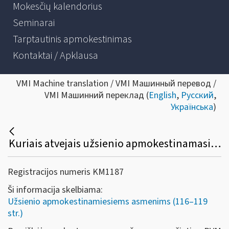
Mokesčių kalendorius
Seminarai
Tarptautinis apmokestinimas
Kontaktai / Apklausa
VMI Machine translation / VMI Машинный перевод /
VMI Машинний переклад (
English
,
Русский
,
Українська
)
Kuriais atvejais užsienio apmokestinamasis asmuo kartu su prašymu grąžinti Lietuvoje sumokėtą PVM turi pateikti PVM sąskaitų faktūrų ar importo dokumentų kopijas?
Registracijos numeris KM1187
Ši informacija skelbiama:
Užsienio apmokestinamiesiems asmenims (116–119
str.)