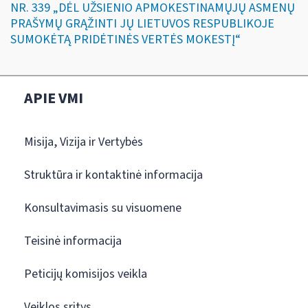
NR. 339 „DĖL UŽSIENIO APMOKESTINAMŲJŲ ASMENŲ
PRAŠYMŲ GRĄŽINTI JŲ LIETUVOS RESPUBLIKOJE
SUMOKĖTĄ PRIDĖTINĖS VERTĖS MOKESTĮ“
APIE VMI
Misija, Vizija ir Vertybės
Struktūra ir kontaktinė informacija
Konsultavimasis su visuomene
Teisinė informacija
Peticijų komisijos veikla
Veiklos sritys