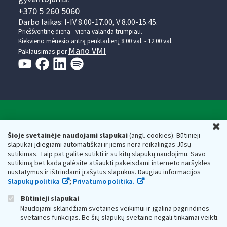
+370 5 260 5060
Darbo laikas: I-IV 8.00-17.00, V 8.00-15.45.
Prieššventinę dieną - viena valanda trumpiau.
Kiekvieno mėnesio antrą penktadienį 8.00 val. - 12.00 val.
Mano VMI
Paklausimas per
Valstybinė mokesčių inspekcija prie Lietuvos
U
Respublikos finansų ministerijos
Šioje svetainėje naudojami slapukai
(angl. cookies). Būtinieji
slapukai įdiegiami automatiškai ir jiems nėra reikalingas Jūsų
Biudžetinė įstaiga. Juridinio asmens kodas — 188659752,
sutikimas. Taip pat galite sutikti ir su kitų slapukų naudojimu. Savo
adresas: Vasario 16-osios g. 14, 01107 Vilnius, Lietuva, el.paštas:
sutikimą bet kada galėsite atšaukti pakeisdami interneto naršyklės
vmi@vmi.lt
, E. pristatymo dėžutės adresas 188659752
nustatymus ir ištrindami įrašytus slapukus. Daugiau informacijos
Duomenys apie Valstybinę mokesčių inspekciją prie Lietuvos
Slapukų politika
;
Privatumo politika.
Respublikos finansų ministerijos kaupiami ir saugomi Juridinių
asmenų registre
Būtinieji slapukai
Naudojami sklandžiam svetainės veikimui ir įgalina pagrindines
svetainės funkcijas. Be šių slapukų svetainė negali tinkamai veikti.