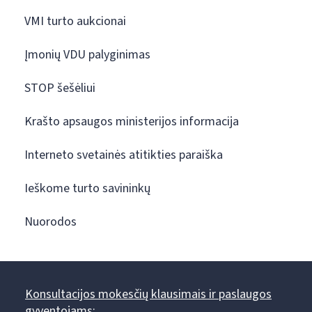
VMI turto aukcionai
Įmonių VDU palyginimas
STOP šešėliui
Krašto apsaugos ministerijos informacija
Interneto svetainės atitikties paraiška
Ieškome turto savininkų
Nuorodos
Konsultacijos mokesčių klausimais ir paslaugos
gyventojams: