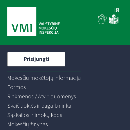
Prisijungti
Mokesčių mokėtojų informacija
Formos
Rinkmenos / Atviri duomenys
Skaičiuoklės ir pagalbininkai
Sąskaitos ir įmokų kodai
Mokesčių žinynas