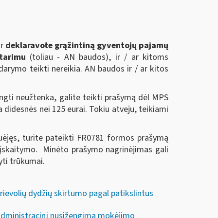
ir
deklaravote grąžintiną gyventojų pajamų
tarimu
(toliau - AN baudos), ir / ar kitoms
rymo teikti nereikia. AN baudos ir / ar kitos
i neužtenka, galite teikti prašymą dėl MPS
 didesnės nei 125 eurai. Tokiu atveju, teikiami
uėjęs, turite pateikti FR0781 formos prašymą
 įskaitymo. Minėto prašymo nagrinėjimas gali
yti trūkumai.
evolių dydžių skirtumo pagal patikslintus
 administracinį nusižengimą mokėjimo