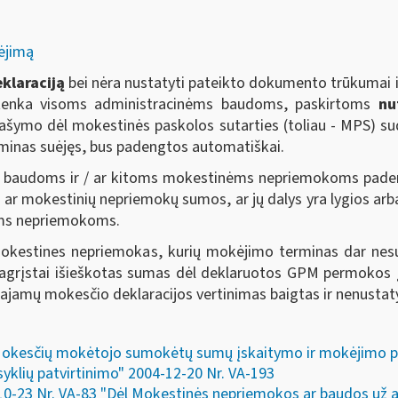
ėjimą
klaraciją
bei nėra nustatyti pateikto dokumento trūkumai 
žtenka visoms administracinėms baudoms, paskirtoms
nu
mo dėl mokestinės paskolos sutarties (toliau - MPS) suda
inas suėjęs, bus padengtos automatiškai.
baudoms ir / ar kitoms mokestinėms nepriemokoms padengt
/ ar mokestinių nepriemokų sumos, ar jų dalys yra lygios arba
ms nepriemokoms.
 mokestines nepriemokas, kurių mokėjimo terminas dar nes
nepagrįstai išieškotas sumas dėl deklaruotos GPM permokos
s pajamų mokesčio deklaracijos vertinimas baigtas ir nenustat
Mokesčių mokėtojo sumokėtų sumų įskaitymo ir mokėjimo pri
klių patvirtinimo" 2004-12-20 Nr. VA-193
-10-23 Nr. VA-83 "Dėl Mokestinės nepriemokos ar baudos už