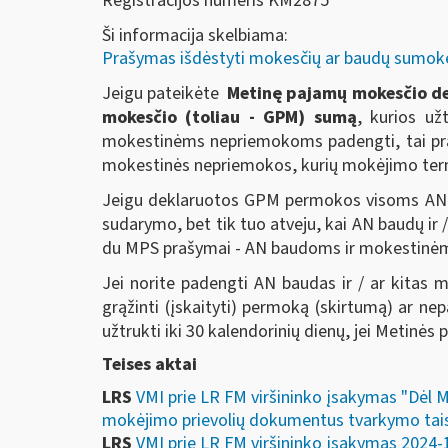
Registracijos numeris KM2875
Ši informacija skelbiama:
Prašymas išdėstyti mokesčių ar baudų sumok
Jeigu pateikėte
Metinę pajamų mokesčio de
mokesčio (toliau - GPM) sumą
, kurios u
mokestinėms nepriemokoms padengti, tai prašy
mokestinės nepriemokos, kurių mokėjimo term
Jeigu deklaruotos GPM permokos visoms AN 
sudarymo, bet tik tuo atveju, kai AN baudų ir 
du MPS prašymai - AN baudoms ir mokestinė
Jei norite padengti AN baudas ir / ar kitas
grąžinti (įskaityti) permoką (skirtumą) ar 
užtrukti iki 30 kalendorinių dienų, jei Metinė
Teises aktai
LRS
VMI prie LR FM viršininko įsakymas "Dėl 
mokėjimo prievolių dokumentus tvarkymo taisy
LRS
VMI prie LR FM viršininko įsakymas 2024