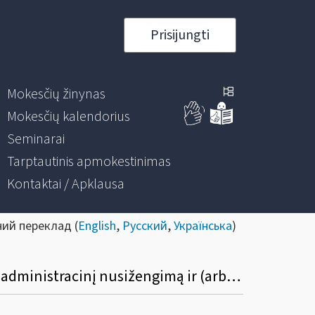
Prisijungti
Mokesčių žinynas
Mokesčių kalendorius
Seminarai
Tarptautinis apmokestinimas
Kontaktai / Apklausa
ний переклад (
English
,
Русский
,
Українська
)
Jeigu dėl finansinių sunkumų negalite laiku sumokėti nutarimu paskirtos baudos už administracinį nusižengimą ir (arba) kitų mokestinių nepriemokų, tačiau deklaruojate grąžintiną gyventojų pajamų mokesčio permoką pagal Metinę pajamų mokesčio deklaraciją, ar reikia kreiptis dėl mokestinės paskolos sutarties sudarymo?