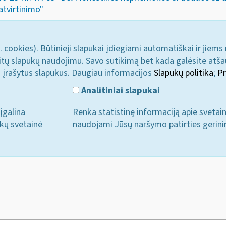
atvirtinimo"
. cookies). Būtinieji slapukai įdiegiami automatiškai ir jiems
u kitų slapukų naudojimu. Savo sutikimą bet kada galėsite atš
i įrašytus slapukus. Daugiau informacijos
Slapukų politika
;
Pr
Analitiniai slapukai
įgalina
Renka statistinę informaciją apie svetai
ukų svetainė
naudojami Jūsų naršymo patirties gerini