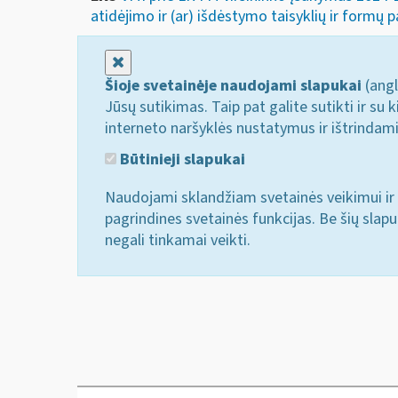
atidėjimo ir (ar) išdėstymo taisyklių ir formų p
Uždaryti
Šioje svetainėje naudojami slapukai
(angl
Jūsų sutikimas. Taip pat galite sutikti ir s
interneto naršyklės nustatymus ir ištrindam
Būtinieji slapukai
Naudojami sklandžiam svetainės veikimui ir 
pagrindines svetainės funkcijas. Be šių slap
negali tinkamai veikti.