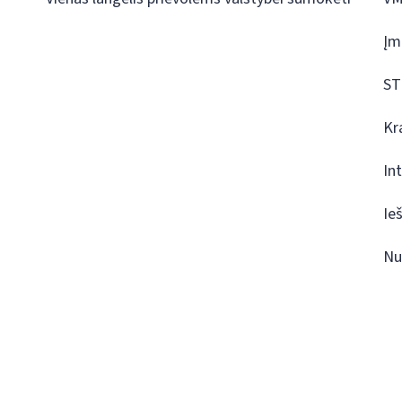
Įm
ST
Kr
In
Ie
Nu