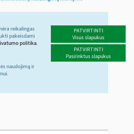
 nėra reikalingas
PATVIRTINTI
aukti pakeisdami
Visus slapukus
ivatumo politika.
PATVIRTINTI
Pasirinktus slapukus
nės naudojimą ir
mui.