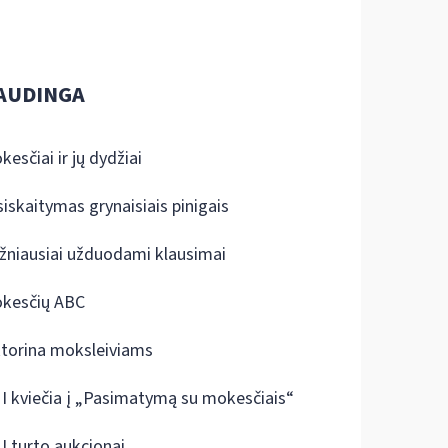
AUDINGA
kesčiai ir jų dydžiai
siskaitymas grynaisiais pinigais
žniausiai užduodami klausimai
kesčių ABC
ktorina moksleiviams
I kviečia į „Pasimatymą su mokesčiais“
I turto aukcionai