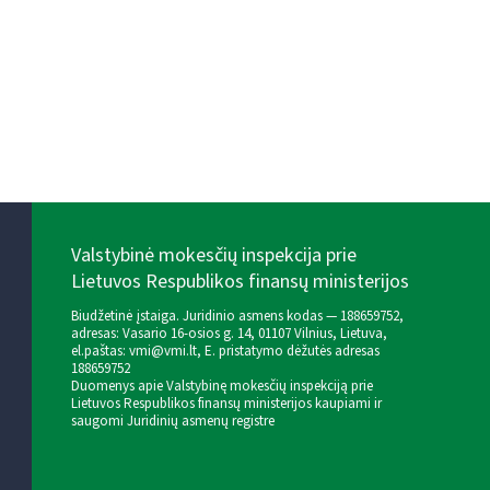
Valstybinė mokesčių inspekcija prie
Lietuvos Respublikos finansų ministerijos
Biudžetinė įstaiga. Juridinio asmens kodas — 188659752,
adresas: Vasario 16-osios g. 14, 01107 Vilnius, Lietuva,
el.paštas:
vmi@vmi.lt
, E. pristatymo dėžutės adresas
188659752
Duomenys apie Valstybinę mokesčių inspekciją prie
Lietuvos Respublikos finansų ministerijos kaupiami ir
saugomi Juridinių asmenų registre