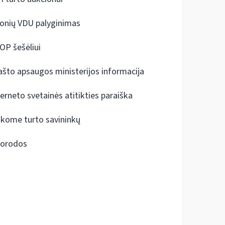
onių VDU palyginimas
OP šešėliui
ašto apsaugos ministerijos informacija
terneto svetainės atitikties paraiška
škome turto savininkų
orodos