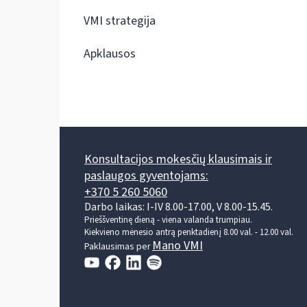
VMI strategija
Apklausos
Konsultacijos mokesčių klausimais ir
paslaugos gyventojams:
+370 5 260 5060
Darbo laikas: I-IV 8.00-17.00, V 8.00-15.45.
Prieššventinę dieną - viena valanda trumpiau.
Kiekvieno mėnesio antrą penktadienį 8.00 val. - 12.00 val.
Mano VMI
Paklausimas per