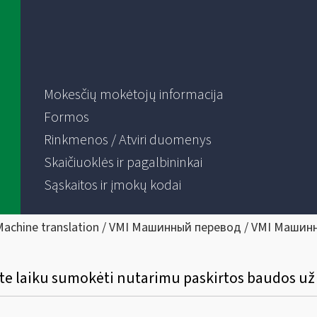
Mokesčių mokėtojų informacija
Formos
Rinkmenos / Atviri duomenys
Skaičiuoklės ir pagalbininkai
Sąskaitos ir įmokų kodai
Machine translation / VMI Машинный перевод / VMI Машин