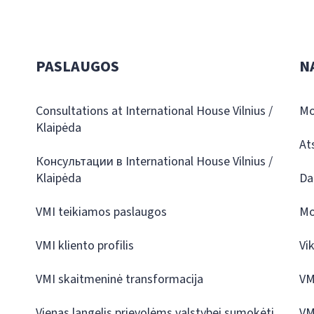
PASLAUGOS
N
Consultations at International House Vilnius /
Mo
Klaipėda
At
Консультации в International House Vilnius /
Klaipėda
Da
VMI teikiamos paslaugos
Mo
VMI kliento profilis
Vi
VMI skaitmeninė transformacija
VM
Vienas langelis prievolėms valstybei sumokėti
VM