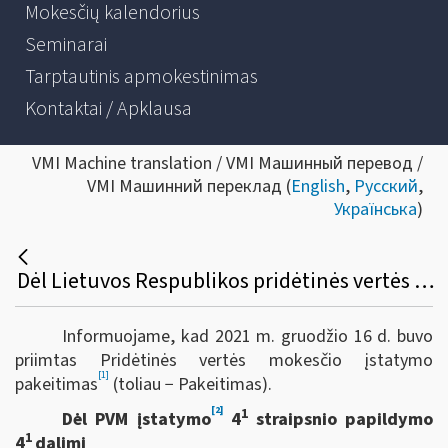
Mokesčių kalendorius
Seminarai
Tarptautinis apmokestinimas
Kontaktai / Apklausa
VMI Machine translation / VMI Машинный перевод /
VMI Машинний переклад (
English
,
Русский
,
Українська
)
Dėl Lietuvos Respublikos pridėtinės vertės mokesčio įstatymo 4-1, 15, 40, 47 straipsnių pakeitimo ir papildymo
Informuojame, kad 2021 m. gruodžio 16 d. buvo
priimtas Pridėtinės vertės mokesčio įstatymo
[1]
pakeitimas
(toliau − Pakeitimas).
[2]
1
Dėl PVM įstatymo
4
straipsnio papildymo
1
4
dalimi