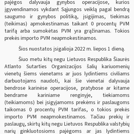
pajėgos dalyvauja gynybos operacijose, kurios
įgyvendinamos vykdant Sąjungos veiklą pagal bendrą
saugumo ir gynybos politiką, įsigijimas, tiekimas
(teikimas)
apmokestinamas taikant 0 procentų PVM
tarifą arba sumokėtas PVM yra grąžinamas. Tokios
prekės importo PVM neapmokestinamos.
Šios nuostatos įsigalioja 2022 m. liepos 1 dieną.
Šiuo metu kitų negu Lietuvos Respublika Šiaurės
Atlanto Sutarties Organizacijos šalių kariuomenių
vienetų šiems vienetams ar juos lydintiems civiliams
darbuotojams naudoti, kai šie vienetai dalyvauja
bendrose karinėse operacijose, pratybose ar kitame
bendrame kariniame renginyje, tiekiamoms
(teikiamoms) bei įsigyjamoms prekėms ir paslaugoms
taikomas 0 procentų PVM tarifas, o tokios prekės
importo PVM neapmokestinamos. Tačiau prekių ir
paslaugų, skirtų kitų negu Lietuvos Respublika valstybių
narių ginkluotosioms pajėgoms ar jas lydintiems