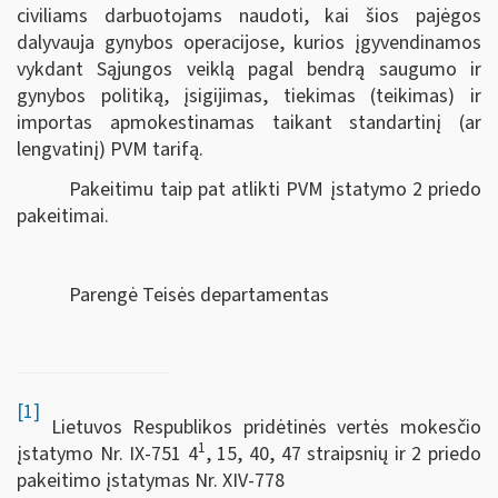
civiliams darbuotojams naudoti, kai šios pajėgos
dalyvauja gynybos operacijose, kurios įgyvendinamos
vykdant Sąjungos veiklą pagal bendrą saugumo ir
gynybos politiką, įsigijimas, tiekimas (teikimas) ir
importas
apmokestinamas taikant standartinį (ar
lengvatinį) PVM tarifą.
Pakeitimu taip pat atlikti PVM įstatymo 2 priedo
pakeitimai.
Parengė Teisės departamentas
[1]
Lietuvos Respublikos pridėtinės vertės mokesčio
1
įstatymo Nr. IX-751 4
, 15, 40, 47 straipsnių ir 2 priedo
pakeitimo įstatymas Nr. XIV-778