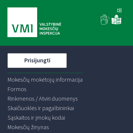
Prisijungti
Mokesčių mokėtojų informacija
Formos
Rinkmenos / Atviri duomenys
Skaičiuoklės ir pagalbininkai
Sąskaitos ir įmokų kodai
Mokesčių žinynas