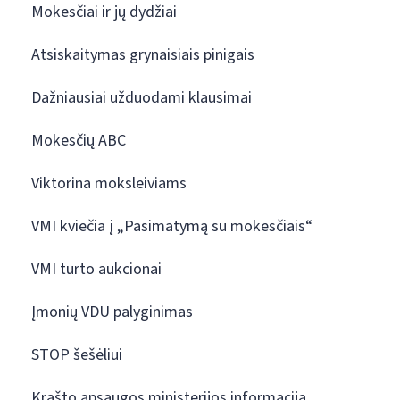
Mokesčiai ir jų dydžiai
Atsiskaitymas grynaisiais pinigais
Dažniausiai užduodami klausimai
Mokesčių ABC
Viktorina moksleiviams
VMI kviečia į „Pasimatymą su mokesčiais“
VMI turto aukcionai
Įmonių VDU palyginimas
STOP šešėliui
Krašto apsaugos ministerijos informacija