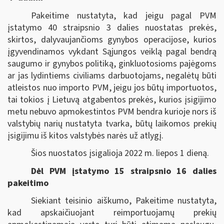
Pakeitime nustatyta, kad jeigu pagal PVM
įstatymo 40 straipsnio 3 dalies nuostatas prekės,
skirtos, dalyvaujančioms gynybos operacijose, kurios
įgyvendinamos vykdant Sąjungos veiklą pagal bendrą
saugumo ir gynybos politiką, ginkluotosioms pajėgoms
ar jas lydintiems civiliams darbuotojams, negalėtų būti
atleistos nuo importo PVM, jeigu jos būtų importuotos,
tai tokios į Lietuvą atgabentos prekės, kurios įsigijimo
metu nebuvo apmokestintos PVM bendra kurioje nors iš
valstybių narių nustatyta tvarka, būtų laikomos prekių
įsigijimu iš kitos valstybės narės už atlygį.
Šios nuostatos įsigalioja 2022 m. liepos 1 dieną.
Dėl PVM įstatymo 15 straipsnio 16 dalies
pakeitimo
Siekiant teisinio aiškumo, Pakeitime nustatyta,
kad apskaičiuojant reimportuojamų prekių