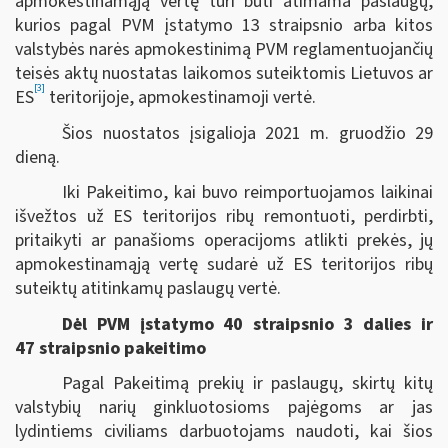
apmokestinamąją vertę turi būti atimama paslaugų,
kurios pagal PVM įstatymo 13 straipsnio arba kitos
valstybės narės apmokestinimą PVM reglamentuojančių
teisės aktų nuostatas laikomos suteiktomis Lietuvos ar
[3]
ES
teritorijoje, apmokestinamoji vertė.
Šios nuostatos įsigalioja 2021 m. gruodžio 29
dieną.
Iki Pakeitimo, kai buvo reimportuojamos laikinai
išvežtos už ES teritorijos ribų remontuoti, perdirbti,
pritaikyti ar panašioms operacijoms atlikti prekės, jų
apmokestinamąją vertę sudarė už ES teritorijos ribų
suteiktų atitinkamų paslaugų vertė.
Dėl PVM įstatymo 40 straipsnio 3 dalies ir
47 straipsnio pakeitimo
Pagal Pakeitimą prekių ir paslaugų, skirtų kitų
valstybių narių ginkluotosioms pajėgoms ar jas
lydintiems civiliams darbuotojams naudoti, kai šios