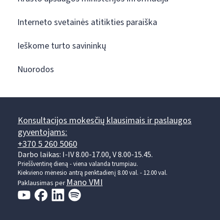
Interneto svetainės atitikties paraiška
Ieškome turto savininkų
Nuorodos
Konsultacijos mokesčių klausimais ir paslaugos
gyventojams:
+370 5 260 5060
Darbo laikas: I-IV 8.00-17.00, V 8.00-15.45.
Prieššventinę dieną - viena valanda trumpiau.
Kiekvieno mėnesio antrą penktadienį 8.00 val. - 12.00 val.
Mano VMI
Paklausimas per