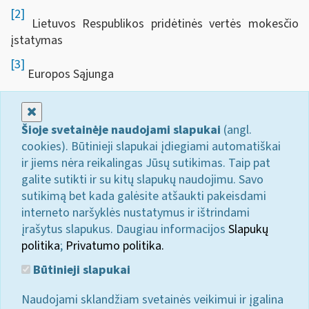
[2]
Lietuvos Respublikos pridėtinės vertės mokesčio
įstatymas
[3]
Europos Sąjunga
Uždaryti
Šioje svetainėje naudojami slapukai
(angl.
cookies). Būtinieji slapukai įdiegiami automatiškai
ir jiems nėra reikalingas Jūsų sutikimas. Taip pat
galite sutikti ir su kitų slapukų naudojimu. Savo
sutikimą bet kada galėsite atšaukti pakeisdami
interneto naršyklės nustatymus ir ištrindami
įrašytus slapukus. Daugiau informacijos
Slapukų
politika
;
Privatumo politika.
Būtinieji slapukai
Naudojami sklandžiam svetainės veikimui ir įgalina