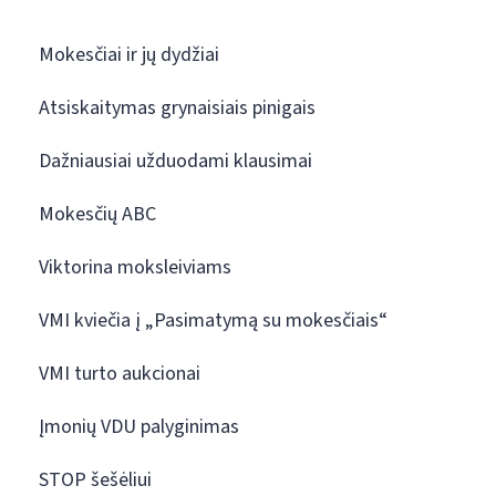
Mokesčiai ir jų dydžiai
Atsiskaitymas grynaisiais pinigais
Dažniausiai užduodami klausimai
Mokesčių ABC
Viktorina moksleiviams
VMI kviečia į „Pasimatymą su mokesčiais“
VMI turto aukcionai
Įmonių VDU palyginimas
STOP šešėliui