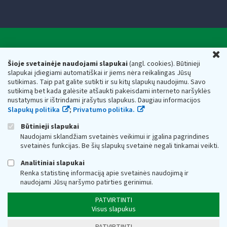
Valstybinė mokesčių inspekcija prie Lietuvos
U
Respublikos finansų ministerijos
Šioje svetainėje naudojami slapukai
(angl. cookies). Būtinieji
slapukai įdiegiami automatiškai ir jiems nėra reikalingas Jūsų
Biudžetinė įstaiga. Juridinio asmens kodas — 188659752,
sutikimas. Taip pat galite sutikti ir su kitų slapukų naudojimu. Savo
adresas: Vasario 16-osios g. 14, 01107 Vilnius, Lietuva, el.paštas:
sutikimą bet kada galėsite atšaukti pakeisdami interneto naršyklės
vmi@vmi.lt
, E. pristatymo dėžutės adresas 188659752
nustatymus ir ištrindami įrašytus slapukus. Daugiau informacijos
Duomenys apie Valstybinę mokesčių inspekciją prie Lietuvos
Slapukų politika
;
Privatumo politika.
Respublikos finansų ministerijos kaupiami ir saugomi Juridinių
asmenų registre
Būtinieji slapukai
Naudojami sklandžiam svetainės veikimui ir įgalina pagrindines
svetainės funkcijas. Be šių slapukų svetainė negali tinkamai veikti.
Analitiniai slapukai
Renka statistinę informaciją apie svetainės naudojimą ir
naudojami Jūsų naršymo patirties gerinimui.
PATVIRTINTI
Visus slapukus