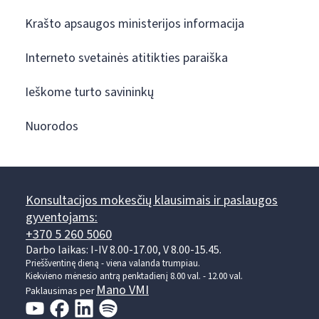
Krašto apsaugos ministerijos informacija
Interneto svetainės atitikties paraiška
Ieškome turto savininkų
Nuorodos
Konsultacijos mokesčių klausimais ir paslaugos
gyventojams:
+370 5 260 5060
Darbo laikas: I-IV 8.00-17.00, V 8.00-15.45.
Prieššventinę dieną - viena valanda trumpiau.
Kiekvieno mėnesio antrą penktadienį 8.00 val. - 12.00 val.
Mano VMI
Paklausimas per