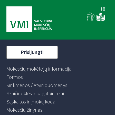
Prisijungti
Mokesčių mokėtojų informacija
Formos
Rinkmenos / Atviri duomenys
Skaičiuoklės ir pagalbininkai
Sąskaitos ir įmokų kodai
Mokesčių žinynas