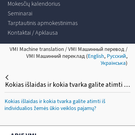
Mokesčių kalendorius
Seminarai
Tarptautinis apmokestinimas
Kontaktai / Apklausa
VMI Machine translation / VMI Машинный перевод /
VMI Машинний переклад (
English
,
Русский
,
Українська
)
Kokias išlaidas ir kokia tvarka galite atimti iš individualios žemės ūkio veiklos pajamų?
Kokias išlaidas ir kokia tvarka galite atimti iš
individualios žemės ūkio veiklos pajamų?