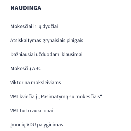
NAUDINGA
Mokesčiai ir jų dydžiai
Atsiskaitymas grynaisiais pinigais
Dažniausiai užduodami klausimai
Mokesčių ABC
Viktorina moksleiviams
VMI kviečia į „Pasimatymą su mokesčiais“
VMI turto aukcionai
Įmonių VDU palyginimas