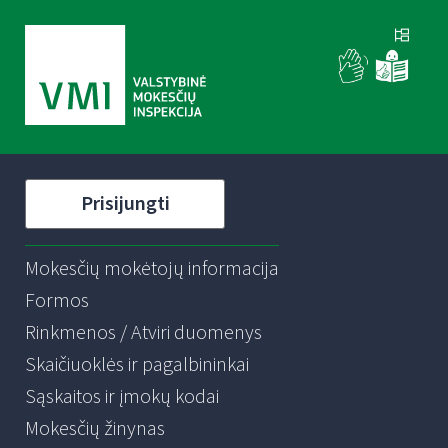
Prisijungti
Mokesčių mokėtojų informacija
Formos
Rinkmenos / Atviri duomenys
Skaičiuoklės ir pagalbininkai
Sąskaitos ir įmokų kodai
Mokesčių žinynas