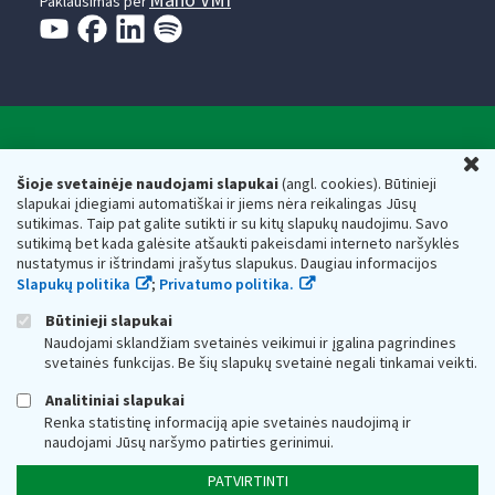
Mano VMI
Paklausimas per
Valstybinė mokesčių inspekcija prie Lietuvos
U
Respublikos finansų ministerijos
Šioje svetainėje naudojami slapukai
(angl. cookies). Būtinieji
slapukai įdiegiami automatiškai ir jiems nėra reikalingas Jūsų
Biudžetinė įstaiga. Juridinio asmens kodas — 188659752,
sutikimas. Taip pat galite sutikti ir su kitų slapukų naudojimu. Savo
adresas: Vasario 16-osios g. 14, 01107 Vilnius, Lietuva, el.paštas:
sutikimą bet kada galėsite atšaukti pakeisdami interneto naršyklės
vmi@vmi.lt
, E. pristatymo dėžutės adresas 188659752
nustatymus ir ištrindami įrašytus slapukus. Daugiau informacijos
Duomenys apie Valstybinę mokesčių inspekciją prie Lietuvos
Slapukų politika
;
Privatumo politika.
Respublikos finansų ministerijos kaupiami ir saugomi Juridinių
asmenų registre
Būtinieji slapukai
Naudojami sklandžiam svetainės veikimui ir įgalina pagrindines
svetainės funkcijas. Be šių slapukų svetainė negali tinkamai veikti.
Analitiniai slapukai
Renka statistinę informaciją apie svetainės naudojimą ir
naudojami Jūsų naršymo patirties gerinimui.
PATVIRTINTI