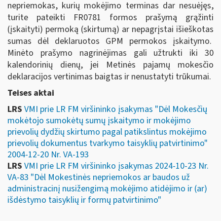
nepriemokas, kurių mokėjimo terminas dar nesuėjęs,
turite pateikti FR0781 formos prašymą grąžinti
(įskaityti) permoką (skirtumą) ar nepagrįstai išieškotas
sumas dėl deklaruotos GPM permokos įskaitymo.
Minėto prašymo nagrinėjimas gali užtrukti iki 30
kalendorinių dienų, jei Metinės pajamų mokesčio
deklaracijos vertinimas baigtas ir nenustatyti trūkumai.
Teises aktai
LRS
VMI prie LR FM viršininko įsakymas "Dėl Mokesčių
mokėtojo sumokėtų sumų įskaitymo ir mokėjimo
prievolių dydžių skirtumo pagal patikslintus mokėjimo
prievolių dokumentus tvarkymo taisyklių patvirtinimo"
2004-12-20 Nr. VA-193
LRS
VMI prie LR FM viršininko įsakymas 2024-10-23 Nr.
VA-83 "Dėl Mokestinės nepriemokos ar baudos už
administracinį nusižengimą mokėjimo atidėjimo ir (ar)
išdėstymo taisyklių ir formų patvirtinimo"