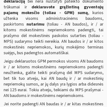
deklaraciją
bei nėra nustatyti pateikto dokumento
trūkumai ir
deklaravote grąžintiną gyventojų
pajamų mokesčio (toliau - GPM) sumą
, kurios
užtenka visoms administracinėms baudoms,
paskirtoms
nutarimu
(toliau - AN baudos), ir / ar
kitoms mokestinėms nepriemokoms padengti, tai
prašymo dėl mokestinės paskolos sutarties (toliau -
MPS) sudarymo teikti nereikia. AN baudos ir / ar kitos
mokestinės nepriemokos, kurių mokėjimo terminas
suėjęs, bus padengtos automatiškai.
Jeigu deklaruotos GPM permokos visoms AN baudoms
ir / ar kitoms mokestinėms nepriemokoms padengti
neužtenka, galite teikti prašymą dėl MPS sudarymo,
bet tik tuo atveju, kai AN baudų ir / ar mokestinių
nepriemokų sumos, ar jų dalys yra lygios arba didesnės
nei 125 eurai. Tokiu atveju, teikiami du MPS prašymai -
AN baudoms ir mokestinėms nepriemokoms.
Jei norite padengti AN baudas ir / ar kitas mokestines