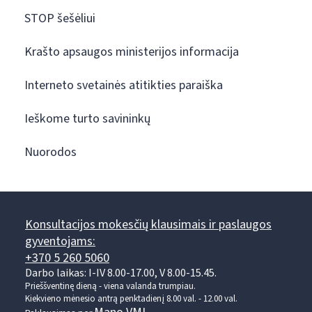
STOP šešėliui
Krašto apsaugos ministerijos informacija
Interneto svetainės atitikties paraiška
Ieškome turto savininkų
Nuorodos
Konsultacijos mokesčių klausimais ir paslaugos
gyventojams:
+370 5 260 5060
Darbo laikas: I-IV 8.00-17.00, V 8.00-15.45.
Prieššventinę dieną - viena valanda trumpiau.
Kiekvieno mėnesio antrą penktadienį 8.00 val. - 12.00 val.