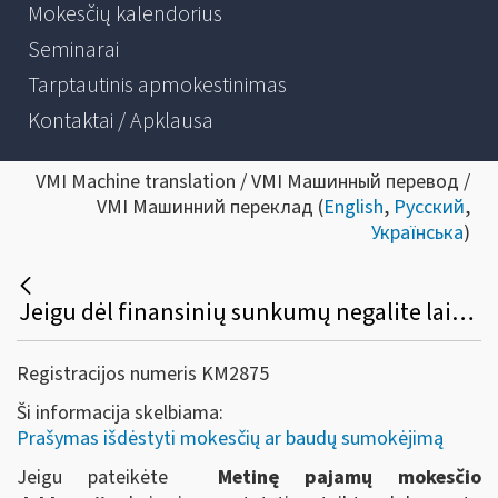
Mokesčių kalendorius
Seminarai
Tarptautinis apmokestinimas
Kontaktai / Apklausa
VMI Machine translation / VMI Машинный перевод /
VMI Машинний переклад (
English
,
Русский
,
Українська
)
Jeigu dėl finansinių sunkumų negalite laiku sumokėti nutarimu paskirtos baudos už administracinį nusižengimą ir (arba) kitų mokestinių nepriemokų, tačiau deklaruojate grąžintiną gyventojų pajamų mokesčio permoką pagal Metinę pajamų mokesčio deklaraciją, ar reikia kreiptis dėl mokestinės paskolos sutarties sudarymo?
Registracijos numeris KM2875
Ši informacija skelbiama:
Prašymas išdėstyti mokesčių ar baudų sumokėjimą
Jeigu pateikėte
Metinę pajamų mokesčio