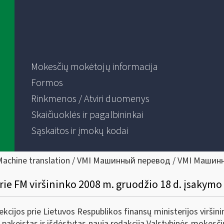
Mokesčių mokėtojų informacija
Formos
Rinkmenos / Atviri duomenys
Skaičiuoklės ir pagalbininkai
Sąskaitos ir įmokų kodai
Machine translation / VMI Машинный перевод / VMI Машин
ie FM viršininko 2008 m. gruodžio 18 d. įsakymo 
cijos prie Lietuvos Respublikos finansų ministerijos viršin
 pakeistas ir išdėstytas nauja redakcija Valstybinės mokesči