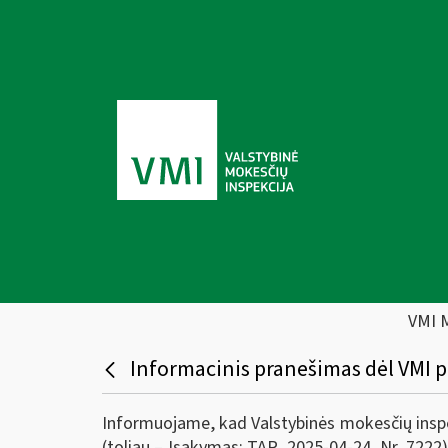
VMI 
Informacinis pranešimas dėl VMI pr
Informuojame, kad Valstybinės mokesčių inspek
(toliau – Įsakymas; TAR, 2025-04-24, Nr. 7222)