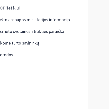
OP šešėliui
ašto apsaugos ministerijos informacija
terneto svetainės atitikties paraiška
škome turto savininkų
orodos