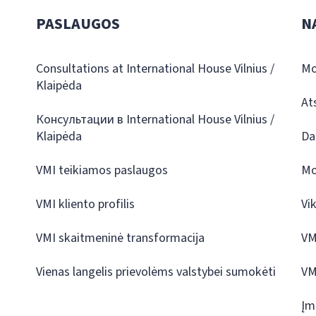
PASLAUGOS
N
Consultations at International House Vilnius /
Mo
Klaipėda
At
Консультации в International House Vilnius /
Klaipėda
Da
VMI teikiamos paslaugos
Mo
VMI kliento profilis
Vi
VMI skaitmeninė transformacija
VM
Vienas langelis prievolėms valstybei sumokėti
VM
Įm