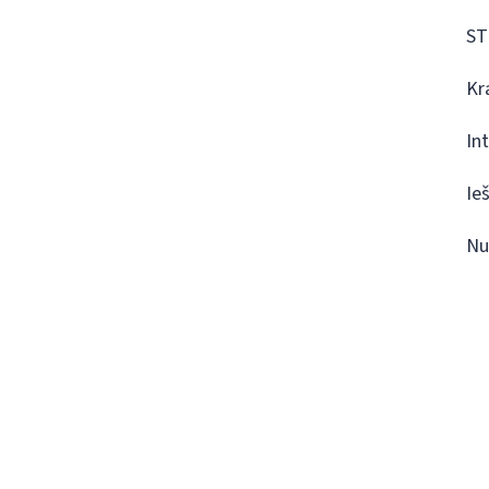
ST
Kr
In
Ie
Nu