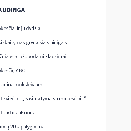
AUDINGA
kesčiai ir jų dydžiai
siskaitymas grynaisiais pinigais
žniausiai užduodami klausimai
kesčių ABC
ktorina moksleiviams
I kviečia į „Pasimatymą su mokesčiais“
I turto aukcionai
onių VDU palyginimas