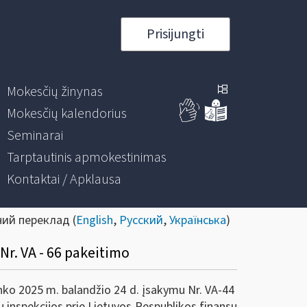
Prisijungti
Mokesčių žinynas
Mokesčių kalendorius
Seminarai
Tarptautinis apmokestinimas
Kontaktai / Apklausa
ний переклад (
English
,
Русский
,
Українська
)
Nr. VA - 66 pakeitimo
inko 2025 m. balandžio 24 d. įsakymu Nr. VA-44
ų inspekcijos prie Lietuvos Respublikos finansų