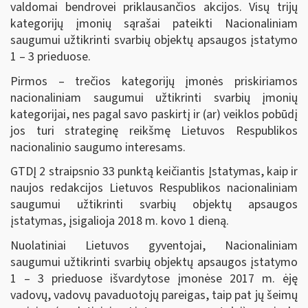
valdomai bendrovei priklausančios akcijos. Visų trijų
kategorijų įmonių sąrašai pateikti Nacionaliniam
saugumui užtikrinti svarbių objektų apsaugos įstatymo
1 – 3 prieduose.
Pirmos – trečios kategorijų įmonės priskiriamos
nacionaliniam saugumui užtikrinti svarbių įmonių
kategorijai, nes pagal savo paskirtį ir (ar) veiklos pobūdį
jos turi strateginę reikšmę Lietuvos Respublikos
nacionalinio saugumo interesams.
GTDĮ 2 straipsnio 33 punktą keičiantis Įstatymas, kaip ir
naujos redakcijos Lietuvos Respublikos nacionaliniam
saugumui užtikrinti svarbių objektų apsaugos
įstatymas, įsigalioja 2018 m. kovo 1 dieną.
Nuolatiniai Lietuvos gyventojai, Nacionaliniam
saugumui užtikrinti svarbių objektų apsaugos įstatymo
1 – 3 prieduose išvardytose įmonėse 2017 m. ėję
vadovų, vadovų pavaduotojų pareigas, taip pat jų šeimų