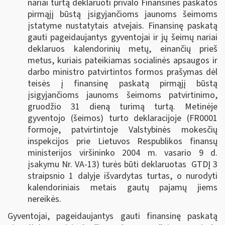
nariai turtą deklaruoti privalo Finansinės paskatos
pirmąjį būstą įsigyjančioms jaunoms šeimoms
įstatyme nustatytais atvejais. Finansinę paskatą
gauti pageidaujantys gyventojai ir jų šeimų nariai
deklaruos kalendorinių metų, einančių prieš
metus, kuriais pateikiamas socialinės apsaugos ir
darbo ministro patvirtintos formos prašymas dėl
teisės į finansinę paskatą pirmąjį būstą
įsigyjančioms jaunoms šeimoms patvirtinimo,
gruodžio 31 dieną turimą turtą. Metinėje
gyventojo (šeimos) turto deklaracijoje (FR0001
formoje, patvirtintoje Valstybinės mokesčių
inspekcijos prie Lietuvos Respublikos finansų
ministerijos viršininko 2004 m. vasario 9 d.
įsakymu Nr. VA-13) turės būti deklaruotas GTDĮ 3
straipsnio 1 dalyje išvardytas turtas, o nurodyti
kalendoriniais metais gautų pajamų jiems
nereikės.
Gyventojai, pageidaujantys gauti finansinę paskatą