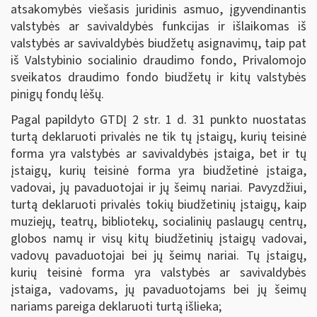
atsakomybės viešasis juridinis asmuo, įgyvendinantis
valstybės ar savivaldybės funkcijas ir išlaikomas iš
valstybės ar savivaldybės biudžetų asignavimų, taip pat
iš Valstybinio socialinio draudimo fondo, Privalomojo
sveikatos draudimo fondo biudžetų ir kitų valstybės
pinigų fondų lėšų.
Pagal papildyto GTDĮ 2 str. 1 d. 31 punkto nuostatas
turtą deklaruoti privalės ne tik tų įstaigų, kurių teisinė
forma yra valstybės ar savivaldybės įstaiga, bet ir tų
įstaigų, kurių teisinė forma yra biudžetinė įstaiga,
vadovai, jų pavaduotojai ir jų šeimų nariai. Pavyzdžiui,
turtą deklaruoti privalės tokių biudžetinių įstaigų, kaip
muziejų, teatrų, bibliotekų, socialinių paslaugų centrų,
globos namų ir visų kitų biudžetinių įstaigų vadovai,
vadovų pavaduotojai bei jų šeimų nariai. Tų įstaigų,
kurių teisinė forma yra valstybės ar savivaldybės
įstaiga, vadovams, jų pavaduotojams bei jų šeimų
nariams pareiga deklaruoti turtą išlieka;