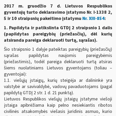
2017 m. gruodžio 7 d. Lietuvos Respublikos
gyventojų turto deklaravimo įstatymo Nr. I-1338 2,
5 ir 10 straipsnių pakeitimo įstatymu
Nr. XIII-854
:
1. Papildyta ir patikslinta GTDĮ 2 straipsnio 1 dalis
(papildytas pareigybių (priežasčių), dėl kurių
atsiranda pareiga deklaruoti turtą, sąrašas).
Šio straipsnio 1 dalyje pateiktas pareigybių (priežasčių)
sąrašas papildytas naujomis pareigybėmis
(priežastimis), todėl pareiga deklaruoti turtą atsiras
šiems nuolatiniams Lietuvos gyventojams (toliau –
gyventojai):
1.1. viešųjų įstaigų, kurių steigėja ar dalininkė yra
valstybė ar savivaldybė, vadovų pavaduotojams (pagal
papildytą GTDĮ 2 str. 1 d. 21 punktą).
Lietuvos Respublikos viešųjų įstaigų įstatyme viešoji
įstaiga apibrėžiama kaip pelno nesiekiantis ribotos
civilinės atsakomybės viešasis juridinis asmuo, kurio