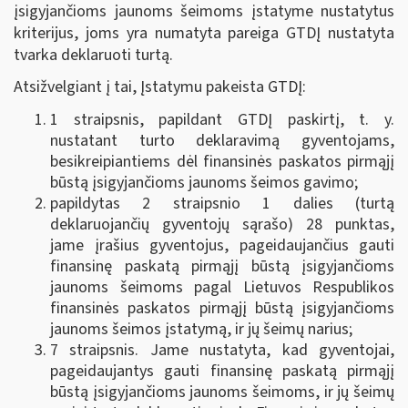
įsigyjančioms jaunoms šeimoms įstatyme nustatytus
kriterijus, joms yra numatyta pareiga GTDĮ nustatyta
tvarka deklaruoti turtą.
Atsižvelgiant į tai, Įstatymu pakeista GTDĮ:
1 straipsnis, papildant GTDĮ paskirtį, t. y.
nustatant turto deklaravimą gyventojams,
besikreipiantiems dėl finansinės paskatos pirmąjį
būstą įsigyjančioms jaunoms šeimos gavimo;
papildytas 2 straipsnio 1 dalies (turtą
deklaruojančių gyventojų sąrašo) 28 punktas,
jame įrašius gyventojus, pageidaujančius gauti
finansinę paskatą pirmąjį būstą įsigyjančioms
jaunoms šeimoms pagal Lietuvos Respublikos
finansinės paskatos pirmąjį būstą įsigyjančioms
jaunoms šeimos įstatymą, ir jų šeimų narius;
7 straipsnis. Jame nustatyta, kad gyventojai,
pageidaujantys gauti finansinę paskatą pirmąjį
būstą įsigyjančioms jaunoms šeimoms, ir jų šeimų