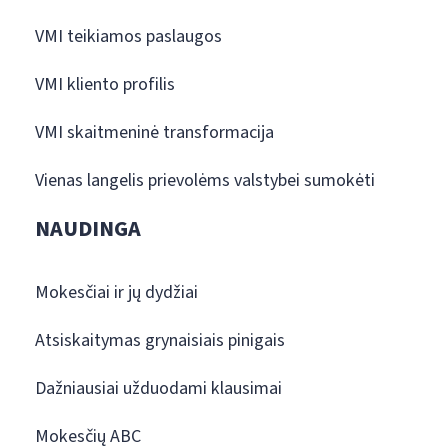
VMI teikiamos paslaugos
VMI kliento profilis
VMI skaitmeninė transformacija
Vienas langelis prievolėms valstybei sumokėti
NAUDINGA
Mokesčiai ir jų dydžiai
Atsiskaitymas grynaisiais pinigais
Dažniausiai užduodami klausimai
Mokesčių ABC