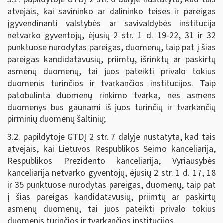
atvejais, kai savininko ar dalininko teises ir pareigas
įgyvendinanti valstybės ar savivaldybės institucija
netvarko gyventojų, ėjusių 2 str. 1 d. 19-22, 31 ir 32
punktuose nurodytas pareigas, duomenų, taip pat į šias
pareigas kandidatavusių, priimtų, išrinktų ar paskirtų
asmenų duomenų, tai juos pateikti privalo tokius
duomenis turinčios ir tvarkančios institucijos. Taip
patobulinta duomenų rinkimo tvarka, nes asmens
duomenys bus gaunami iš juos turinčių ir tvarkančių
pirminių duomenų šaltinių;
3.2. papildytoje GTDĮ 2 str. 7 dalyje nustatyta, kad tais
atvejais, kai Lietuvos Respublikos Seimo kanceliarija,
Respublikos Prezidento kanceliarija, Vyriausybės
kanceliarija netvarko gyventojų, ėjusių 2 str. 1 d. 17, 18
ir 35 punktuose nurodytas pareigas, duomenų, taip pat
į šias pareigas kandidatavusių, priimtų ar paskirtų
asmenų duomenų, tai juos pateikti privalo tokius
duomenis turinčios ir tvarkančios institucijos.