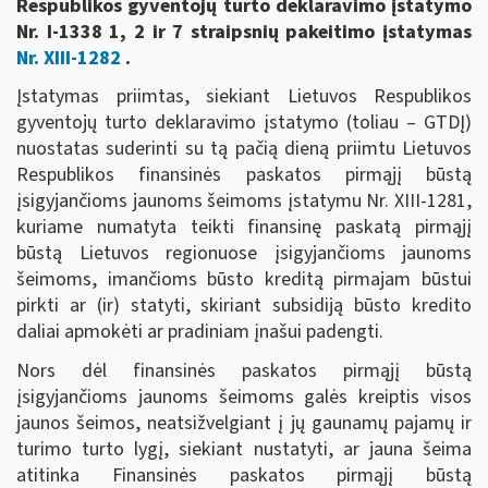
Respublikos gyventojų turto deklaravimo įstatymo
Nr. I-1338 1, 2 ir 7 straipsnių pakeitimo įstatymas
Nr. XIII-1282
.
Įstatymas priimtas, siekiant Lietuvos Respublikos
gyventojų turto deklaravimo įstatymo (toliau – GTDĮ)
nuostatas suderinti su tą pačią dieną priimtu Lietuvos
Respublikos finansinės paskatos pirmąjį būstą
įsigyjančioms jaunoms šeimoms įstatymu Nr. XIII-1281,
kuriame numatyta teikti finansinę paskatą pirmąjį
būstą Lietuvos regionuose įsigyjančioms jaunoms
šeimoms, imančioms būsto kreditą pirmajam būstui
pirkti ar (ir) statyti, skiriant subsidiją būsto kredito
daliai apmokėti ar pradiniam įnašui padengti.
Nors dėl finansinės paskatos pirmąjį būstą
įsigyjančioms jaunoms šeimoms galės kreiptis visos
jaunos šeimos, neatsižvelgiant į jų gaunamų pajamų ir
turimo turto lygį, siekiant nustatyti, ar jauna šeima
atitinka Finansinės paskatos pirmąjį būstą