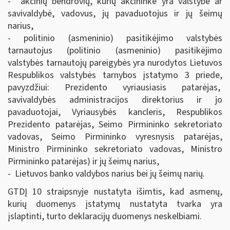
- akcinių bendrovių, kurių akcininkė yra valstybė ar
savivaldybė, vadovus, jų pavaduotojus ir jų šeimų
narius,
- politinio (asmeninio) pasitikėjimo valstybės
tarnautojus (politinio (asmeninio) pasitikėjimo
valstybės tarnautojų pareigybės yra nurodytos Lietuvos
Respublikos valstybės tarnybos įstatymo 3 priede,
pavyzdžiui: Prezidento vyriausiasis patarėjas,
savivaldybės administracijos direktorius ir jo
pavaduotojai, Vyriausybės kancleris, Respublikos
Prezidento patarėjas, Seimo Pirmininko sekretoriato
vadovas, Seimo Pirmininko vyresnysis patarėjas,
Ministro Pirmininko sekretoriato vadovas, Ministro
Pirmininko patarėjas) ir jų šeimų narius,
- Lietuvos banko valdybos narius bei jų šeimų narių.
GTDĮ 10 straipsnyje nustatyta išimtis, kad asmenų,
kurių duomenys įstatymų nustatyta tvarka yra
įslaptinti, turto deklaracijų duomenys neskelbiami.