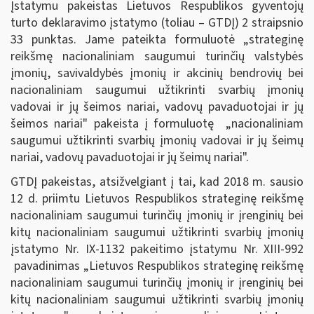
Įstatymu pakeistas Lietuvos Respublikos gyventojų
turto deklaravimo įstatymo (toliau – GTDĮ) 2 straipsnio
33 punktas. Jame pateikta formuluotė „strateginę
reikšmę nacionaliniam saugumui turinčių valstybės
įmonių, savivaldybės įmonių ir akcinių bendrovių bei
nacionaliniam saugumui užtikrinti svarbių įmonių
vadovai ir jų šeimos nariai, vadovų pavaduotojai ir jų
šeimos nariai" pakeista į formuluotę „nacionaliniam
saugumui užtikrinti svarbių įmonių vadovai ir jų šeimų
nariai, vadovų pavaduotojai ir jų šeimų nariai".
GTDĮ pakeistas, atsižvelgiant į tai, kad 2018 m. sausio
12 d. priimtu Lietuvos Respublikos strateginę reikšmę
nacionaliniam saugumui turinčių įmonių ir įrenginių bei
kitų nacionaliniam saugumui užtikrinti svarbių įmonių
įstatymo Nr. IX-1132 pakeitimo įstatymu Nr. XIII-992
pavadinimas „Lietuvos Respublikos strateginę reikšmę
nacionaliniam saugumui turinčių įmonių ir įrenginių bei
kitų nacionaliniam saugumui užtikrinti svarbių įmonių