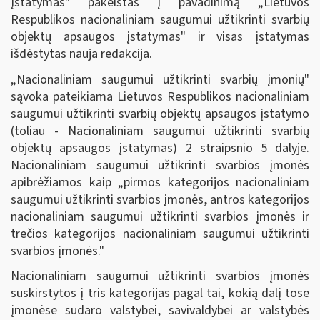
įstatymas" pakeistas į pavadinimą „Lietuvos
Respublikos nacionaliniam saugumui užtikrinti svarbių
objektų apsaugos įstatymas" ir visas įstatymas
išdėstytas nauja redakcija.
„Nacionaliniam saugumui užtikrinti svarbių įmonių"
sąvoka pateikiama Lietuvos Respublikos nacionaliniam
saugumui užtikrinti svarbių objektų apsaugos įstatymo
(toliau - Nacionaliniam saugumui užtikrinti svarbių
objektų apsaugos įstatymas) 2 straipsnio 5 dalyje.
Nacionaliniam saugumui užtikrinti svarbios įmonės
apibrėžiamos kaip „pirmos kategorijos nacionaliniam
saugumui užtikrinti svarbios įmonės, antros kategorijos
nacionaliniam saugumui užtikrinti svarbios įmonės ir
trečios kategorijos nacionaliniam saugumui užtikrinti
svarbios įmonės."
Nacionaliniam saugumui užtikrinti svarbios įmonės
suskirstytos į tris kategorijas pagal tai, kokią dalį tose
įmonėse sudaro valstybei, savivaldybei ar valstybės