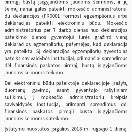
pirmąjį būstą įsigyjančioms jaunoms šeimoms, ir jų
šeimų nariai galės pateikti mokesčio administratoriui
du deklaracijos (FR0001 formos) egzempliorius arba
deklaracijas pateikti elektroniniu būdu. Mokesčio
administratorius per 7 darbo dienas nuo deklaracijos
pateikimo dienos gyventojui turės grąžinti vieną
deklaracijos egzempliorių, pažymėjęs, kad deklaracija
yra pateikta. Šį deklaracijos egzempliorių gyventojas
pateiks savivaldybės institucijai, priimančiai sprendimus
dėl finansinės paskatos pirmąjį būstą įsigyjančioms
jaunoms šeimoms teikimo.
Dėl elektroniniu būdu pateiktoje deklaracijoje įrašytų
duomenų gavimo, esant gyventojo rašytiniam
sutikimui, į mokesčio administratorių kreipsis
savivaldybės institucija, priimanti sprendimus dėl
finansinės paskatos pirmąjį būstą įsigyjančioms
jaunoms šeimoms suteikimo.
Įstatymo nuostatos įsigalios 2018 m. rugsėjo 1 dieną.