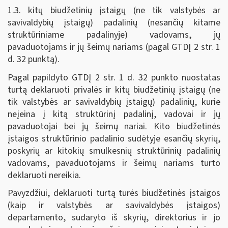
1.3. kitų biudžetinių įstaigų (ne tik valstybės ar
savivaldybių įstaigų) padalinių (nesančių kitame
struktūriniame padalinyje) vadovams, jų
pavaduotojams ir jų šeimų nariams (pagal GTDĮ 2 str. 1
d. 32 punktą).
Pagal papildyto GTDĮ 2 str. 1 d. 32 punkto nuostatas
turtą deklaruoti privalės ir kitų biudžetinių įstaigų (ne
tik valstybės ar savivaldybių įstaigų) padalinių, kurie
neįeina į kitą struktūrinį padalinį, vadovai ir jų
pavaduotojai bei jų šeimų nariai. Kito biudžetinės
įstaigos struktūrinio padalinio sudėtyje esančių skyrių,
poskyrių ar kitokių smulkesnių struktūrinių padalinių
vadovams, pavaduotojams ir šeimų nariams turto
deklaruoti nereikia.
Pavyzdžiui, deklaruoti turtą turės biudžetinės įstaigos
(kaip ir valstybės ar savivaldybės įstaigos)
departamento, sudaryto iš skyrių, direktorius ir jo