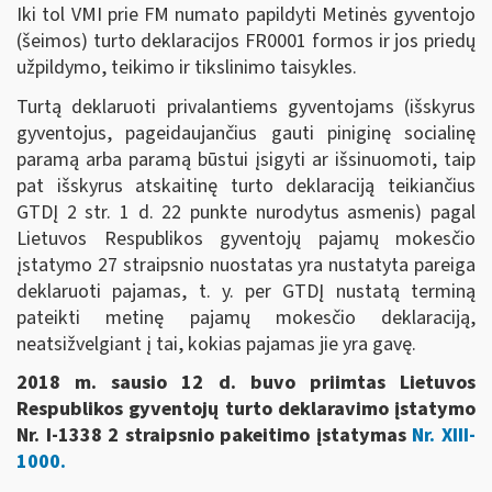
Iki tol VMI prie FM numato papildyti Metinės gyventojo
(šeimos) turto deklaracijos FR0001 formos ir jos priedų
užpildymo, teikimo ir tikslinimo taisykles.
Turtą deklaruoti privalantiems gyventojams (išskyrus
gyventojus, pageidaujančius gauti piniginę socialinę
paramą arba paramą būstui įsigyti ar išsinuomoti, taip
pat išskyrus atskaitinę turto deklaraciją teikiančius
GTDĮ 2 str. 1 d. 22 punkte nurodytus asmenis) pagal
Lietuvos Respublikos gyventojų pajamų mokesčio
įstatymo 27 straipsnio nuostatas yra nustatyta pareiga
deklaruoti pajamas, t. y. per GTDĮ nustatą terminą
pateikti metinę pajamų mokesčio deklaraciją,
neatsižvelgiant į tai, kokias pajamas jie yra gavę.
2018 m. sausio 12 d. buvo priimtas Lietuvos
Respublikos gyventojų turto deklaravimo įstatymo
Nr. I-1338 2 straipsnio pakeitimo įstatymas
Nr. XIII-
1000.