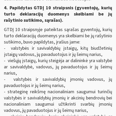
4. Papildytas GTDĮ 10 straipsnis (gyventojų, kurių
turto deklaracijų duomenys skelbiami be jų
rašytinio sutikimo, sąrašas).
GTDĮ 10 straipsnyje pateiktas sąrašas gyventojų, kurių
turto deklaracijų duomenys yra skelbiami be jų rašytinio
sutikimo, buvo papildytas, įrašius jame:
- valstybės ir savivaldybių įstaigų, kitų biudžetinių
įstaigų vadovus, jų pavaduotojus ir jų šeimų narius,
- viešųjų įstaigų, kurių steigėja ar dalininkė yra valstybė
ar savivaldybė, vadovus, jų pavaduotojus ir jų šeimų
narius,
- valstybės ir savivaldybių įmonių vadovus, jų
pavaduotojus ir jų šeimų narius,
- strateginę reikšmę nacionaliniam saugumui turinčių
valstybės ir savivaldybių įmonių ir akcinių bendrovių bei
nacionaliniam saugumui užtikrinti svarbių įmonių
vadovus, jų pavaduotojus ir jų šeimų narius,