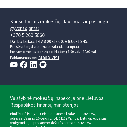
Konsultacijos mokesčių klausimais ir paslaugos
gyventojams:
+370 5 260 5060
Darbo laikas: I-IV 8.00-17.00, V 8.00-15.45.
Prieššventinę dieną - viena valanda trumpiau.
Kiekvieno mėnesio antrą penktadienį 8.00 val. - 12.00 val.
Mano VMI
Paklausimas per
Valstybinė mokesčių inspekcija prie Lietuvos
Respublikos finansų ministerijos
Biudžetinė įstaiga. Juridinio asmens kodas — 188659752,
adresas: Vasario 16-osios g. 14, 01107 Vilnius, Lietuva, el.paštas:
vmi@vmi.lt
, E. pristatymo dėžutės adresas 188659752