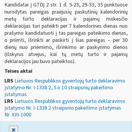
Kandidatai į GTDĮ 2 str. 1 d. 5-23, 29-33, 35 punktuose
nurodytas pareigas praėjusių paskutinių kalendorinių
metų turto deklaracijas ir pajamų mokesčio
deklaracijas turi pateikti per 7 kalendorines dienas nuo
prašymo kandidatuoti į tas pareigas pateikimo dienas,
o priimti, išrinkti ar paskirti į šias pareigas – per 30
dienų nuo priėmimo, išrinkimo ar paskyrimo dienos
(išskyrus atvejus, kai tų metų turto ir pajamų
deklaracijos jau buvo pateiktos).
Teises aktai
LRS
Lietuvos Respublikos gyventojų turto deklaravimo
įstatymo Nr. I-1338 2, 5 ir 10 straipsnių pakeitimo
įstatymas
LRS
Lietuvos Respublikos gyventojų turto deklaravimo
įstatymo Nr. I-1338 2 straipsnio pakeitimo įstatymas
Nr. XIII-1000
Uždaryti