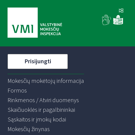
Prisijungti
Mokesčių mokėtojų informacija
Formos
Rinkmenos / Atviri duomenys
Skaičiuoklės ir pagalbininkai
Sąskaitos ir įmokų kodai
Mokesčių žinynas