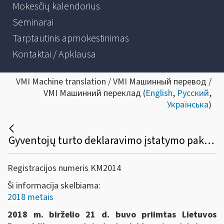
Mokesčių kalendorius
Seminarai
Tarptautinis apmokestinimas
Kontaktai / Apklausa
VMI Machine translation / VMI Машинный перевод /
VMI Машинний переклад (
English
,
Русский
,
Українська
)
Gyventojų turto deklaravimo įstatymo pakeitimai nuo 2018 metų
Registracijos numeris KM2014
Ši informacija skelbiama:
2018 metais
2018 m. birželio 21 d. buvo priimtas Lietuvos