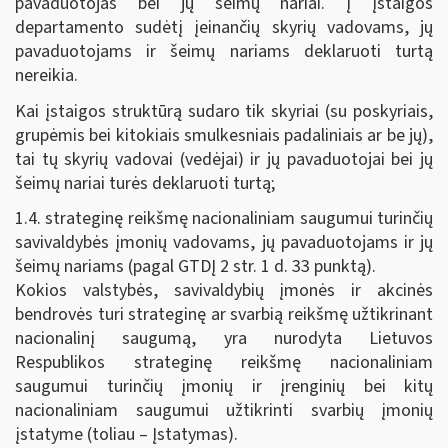
pavaduotojas bei jų šeimų nariai. Į įstaigos
departamento sudėtį įeinančių skyrių vadovams, jų
pavaduotojams ir šeimų nariams deklaruoti turtą
nereikia.
Kai įstaigos struktūrą sudaro tik skyriai (su poskyriais,
grupėmis bei kitokiais smulkesniais padaliniais ar be jų),
tai tų skyrių vadovai (vedėjai) ir jų pavaduotojai bei jų
šeimų nariai turės deklaruoti turtą;
1.4. strateginę reikšmę nacionaliniam saugumui turinčių
savivaldybės įmonių vadovams, jų pavaduotojams ir jų
šeimų nariams (pagal GTDĮ 2 str. 1 d. 33 punktą).
Kokios valstybės, savivaldybių įmonės ir akcinės
bendrovės turi strateginę ar svarbią reikšmę užtikrinant
nacionalinį saugumą, yra nurodyta Lietuvos
Respublikos strateginę reikšmę nacionaliniam
saugumui turinčių įmonių ir įrenginių bei kitų
nacionaliniam saugumui užtikrinti svarbių įmonių
įstatyme (toliau – Įstatymas).