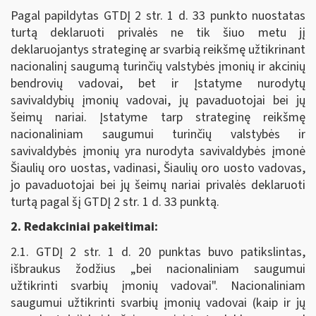
Pagal papildytas GTDĮ 2 str. 1 d. 33 punkto nuostatas
turtą deklaruoti privalės ne tik šiuo metu jį
deklaruojantys strateginę ar svarbią reikšmę užtikrinant
nacionalinį saugumą turinčių valstybės įmonių ir akcinių
bendrovių vadovai, bet ir Įstatyme nurodytų
savivaldybių įmonių vadovai, jų pavaduotojai bei jų
šeimų nariai. Įstatyme tarp strateginę reikšmę
nacionaliniam saugumui turinčių valstybės ir
savivaldybės įmonių yra nurodyta savivaldybės įmonė
Šiaulių oro uostas, vadinasi, Šiaulių oro uosto vadovas,
jo pavaduotojai bei jų šeimų nariai privalės deklaruoti
turtą pagal šį GTDĮ 2 str. 1 d. 33 punktą.
2. Redakciniai pakeitimai:
2.1. GTDĮ 2 str. 1 d. 20 punktas buvo patikslintas,
išbraukus žodžius „bei nacionaliniam saugumui
užtikrinti svarbių įmonių vadovai". Nacionaliniam
saugumui užtikrinti svarbių įmonių vadovai (kaip ir jų