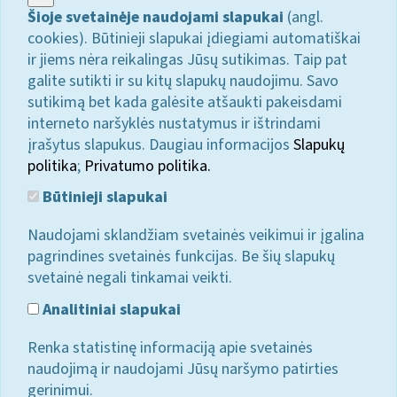
Šioje svetainėje naudojami slapukai
(angl.
cookies). Būtinieji slapukai įdiegiami automatiškai
ir jiems nėra reikalingas Jūsų sutikimas. Taip pat
galite sutikti ir su kitų slapukų naudojimu. Savo
sutikimą bet kada galėsite atšaukti pakeisdami
interneto naršyklės nustatymus ir ištrindami
įrašytus slapukus. Daugiau informacijos
Slapukų
politika
;
Privatumo politika.
Būtinieji slapukai
Naudojami sklandžiam svetainės veikimui ir įgalina
pagrindines svetainės funkcijas. Be šių slapukų
svetainė negali tinkamai veikti.
Analitiniai slapukai
Renka statistinę informaciją apie svetainės
naudojimą ir naudojami Jūsų naršymo patirties
gerinimui.