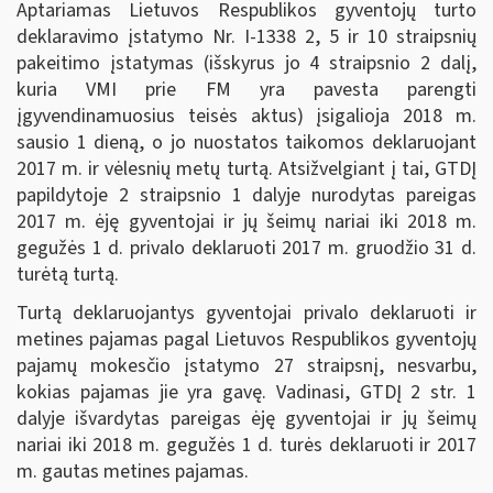
Aptariamas Lietuvos Respublikos gyventojų turto
deklaravimo įstatymo Nr. I-1338 2, 5 ir 10 straipsnių
pakeitimo įstatymas (išskyrus jo 4 straipsnio 2 dalį,
kuria VMI prie FM yra pavesta parengti
įgyvendinamuosius teisės aktus) įsigalioja 2018 m.
sausio 1 dieną, o jo nuostatos taikomos deklaruojant
2017 m. ir vėlesnių metų turtą. Atsižvelgiant į tai, GTDĮ
papildytoje 2 straipsnio 1 dalyje nurodytas pareigas
2017 m. ėję gyventojai ir jų šeimų nariai iki 2018 m.
gegužės 1 d. privalo deklaruoti 2017 m. gruodžio 31 d.
turėtą turtą.
Turtą deklaruojantys gyventojai privalo deklaruoti ir
metines pajamas pagal Lietuvos Respublikos gyventojų
pajamų mokesčio įstatymo 27 straipsnį, nesvarbu,
kokias pajamas jie yra gavę. Vadinasi, GTDĮ 2 str. 1
dalyje išvardytas pareigas ėję gyventojai ir jų šeimų
nariai iki 2018 m. gegužės 1 d. turės deklaruoti ir 2017
m. gautas metines pajamas.