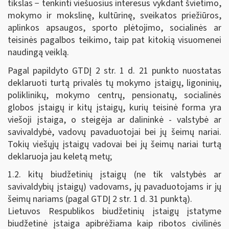
tikslas − tenkinti viešuosius interesus vykdant švietimo,
mokymo ir mokslinę, kultūrinę, sveikatos priežiūros,
aplinkos apsaugos, sporto plėtojimo, socialinės ar
teisinės pagalbos teikimo, taip pat kitokią visuomenei
naudingą veiklą.
Pagal papildyto GTDĮ 2 str. 1 d. 21 punkto nuostatas
deklaruoti turtą privalės tų mokymo įstaigų, ligoninių,
poliklinikų, mokymo centrų, pensionatų, socialinės
globos įstaigų ir kitų įstaigų, kurių teisinė forma yra
viešoji įstaiga, o steigėja ar dalininkė - valstybė ar
savivaldybė, vadovų pavaduotojai bei jų šeimų nariai.
Tokių viešųjų įstaigų vadovai bei jų šeimų nariai turtą
deklaruoja jau keletą metų;
1.2. kitų biudžetinių įstaigų (ne tik valstybės ar
savivaldybių įstaigų) vadovams, jų pavaduotojams ir jų
šeimų nariams (pagal GTDĮ 2 str. 1 d. 31 punktą).
Lietuvos Respublikos biudžetinių įstaigų įstatyme
biudžetinė įstaiga apibrėžiama kaip ribotos civilinės