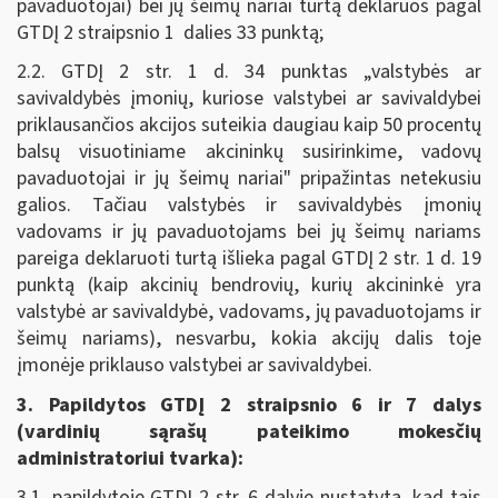
pavaduotojai) bei jų šeimų nariai turtą deklaruos pagal
GTDĮ 2 straipsnio 1 dalies 33 punktą;
2.2. GTDĮ 2 str. 1 d. 34 punktas „valstybės ar
savivaldybės įmonių, kuriose valstybei ar savivaldybei
priklausančios akcijos suteikia daugiau kaip 50 procentų
balsų visuotiniame akcininkų susirinkime, vadovų
pavaduotojai ir jų šeimų nariai" pripažintas netekusiu
galios. Tačiau valstybės ir savivaldybės įmonių
vadovams ir jų pavaduotojams bei jų šeimų nariams
pareiga deklaruoti turtą išlieka pagal GTDĮ 2 str. 1 d. 19
punktą (kaip akcinių bendrovių, kurių akcininkė yra
valstybė ar savivaldybė, vadovams, jų pavaduotojams ir
šeimų nariams), nesvarbu, kokia akcijų dalis toje
įmonėje priklauso valstybei ar savivaldybei.
3. Papildytos GTDĮ 2 straipsnio 6 ir 7 dalys
(vardinių sąrašų pateikimo mokesčių
administratoriui tvarka):
3.1. papildytoje GTDĮ 2 str. 6 dalyje nustatyta, kad tais