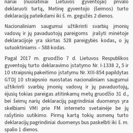
nariai (nuolatiniai Lietuvos gyventojai) privalo
deklaruoti turtą, Metinę gyventojo (šeimos) turto
deklaraciją pateikdami iki š. m. gegužės 2 dienos.
Nacionaliniam saugumui užtikrinti svarbių įmonių
vadovų ir jų pavaduotojų pareigoms įrašyti minėtoje
deklaracijoje yra skirtas 528 pareigybės kodas, o jų
sutuoktiniams – 588 kodas.
Pagal 2017 m. gruodžio 7 d. Lietuvos Respublikos
gyventojų turto deklaravimo įstatymo Nr. I-1338 2, 5 ir
10 straipsnių pakeitimo įstatymu Nr. XIII-854 papildytas
GTDĮ 10 straipsnio nuostatas nacionaliniam saugumui
užtikrinti svarbių įmonių vadovų ir jų pavaduotojų,
ėjusių tokias pareigas atitinkamų metų gruodžio 31 d.,
bei šeimų narių deklaracijų pagrindiniai duomenys yra
skelbiami VMI prie FM interneto svetainėje be jų
rašytinio sutikimo. Pirmą kartą tokių asmenų turto
deklaracijų pagrindiniai duomenys bus paskelbti iki š. m.
spalio 1 dienos.