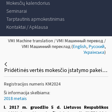
Mokesčių kalendorius
Seminarai
Tarptautinis apmokestinimas
Kontaktai / Apklausa
VMI Machine translation / VMI Машинный перевод /
VMI Машинний переклад (
English
,
Русский
,
Українська
)
Pridėtinės vertės mokesčio įstatymo pakeitimai nuo 2018 metų
Registracijos numeris KM2024
Ši informacija skelbiama:
2018 metais
I. 2017 m. gruodžio 5 d. Lietuvos Respublikos