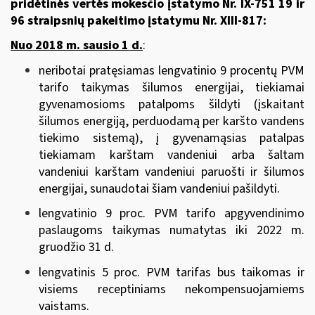
pridėtinės vertės mokesčio įstatymo Nr. IX-751 19 ir
96 straipsnių pakeitimo įstatymu
Nr. XIII-817:
Nuo 2018 m. sausio 1 d.
:
neribotai pratęsiamas lengvatinio 9 procentų PVM
tarifo taikymas šilumos energijai, tiekiamai
gyvenamosioms patalpoms šildyti (įskaitant
šilumos energiją, perduodamą per karšto vandens
tiekimo sistemą), į gyvenamąsias patalpas
tiekiamam karštam vandeniui arba šaltam
vandeniui karštam vandeniui paruošti ir šilumos
energijai, sunaudotai šiam vandeniui pašildyti.
lengvatinio 9 proc. PVM tarifo apgyvendinimo
paslaugoms taikymas numatytas iki 2022 m.
gruodžio 31 d.
lengvatinis 5 proc. PVM tarifas bus taikomas ir
visiems receptiniams nekompensuojamiems
vaistams.