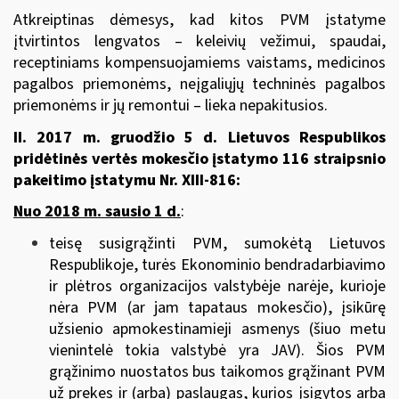
Atkreiptinas dėmesys, kad kitos PVM įstatyme
įtvirtintos lengvatos – keleivių vežimui, spaudai,
receptiniams kompensuojamiems vaistams, medicinos
pagalbos priemonėms, neįgaliųjų techninės pagalbos
priemonėms ir jų remontui – lieka nepakitusios.
II.
2017 m. gruodžio 5 d. Lietuvos Respublikos
pridėtinės vertės mokesčio įstatymo 116 straipsnio
pakeitimo įstatymu
Nr. XIII-816
:
Nuo 2018 m. sausio 1 d.
:
teisę susigrąžinti PVM, sumokėtą Lietuvos
Respublikoje, turės Ekonominio bendradarbiavimo
ir plėtros organizacijos valstybėje narėje, kurioje
nėra PVM (ar jam tapataus mokesčio), įsikūrę
užsienio apmokestinamieji asmenys (šiuo metu
vienintelė tokia valstybė yra JAV). Šios PVM
grąžinimo nuostatos bus taikomos grąžinant PVM
už prekes ir (arba) paslaugas, kurios įsigytos arba