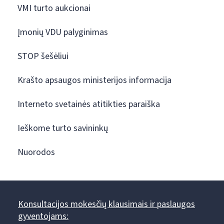
VMI turto aukcionai
Įmonių VDU palyginimas
STOP šešėliui
Krašto apsaugos ministerijos informacija
Interneto svetainės atitikties paraiška
Ieškome turto savininkų
Nuorodos
Konsultacijos mokesčių klausimais ir paslaugos
gyventojams: