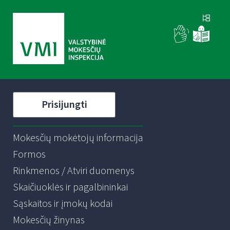
Prisijungti
Mokesčių mokėtojų informacija
Formos
Rinkmenos / Atviri duomenys
Skaičiuoklės ir pagalbininkai
Sąskaitos ir įmokų kodai
Mokesčių žinynas