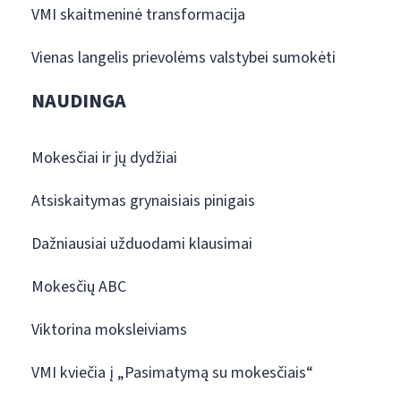
VMI skaitmeninė transformacija
Vienas langelis prievolėms valstybei sumokėti
NAUDINGA
Mokesčiai ir jų dydžiai
Atsiskaitymas grynaisiais pinigais
Dažniausiai užduodami klausimai
Mokesčių ABC
Viktorina moksleiviams
VMI kviečia į „Pasimatymą su mokesčiais“