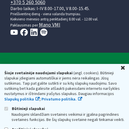
+370 5 260 5060
Darbo laikas: I-IV 8.00-17.00, V 8.00-15.45.
Prieššventinę dieną - viena valanda trumpiau.
Kiekvieno mėnesio antrą penktadienį 8.00 val. - 12.00 val.
Mano VMI
Paklausimas per
Valstybinė mokesčių inspekcija prie Lietuvos
U
Respublikos finansų ministerijos
Šioje svetainėje naudojami slapukai
(angl. cookies). Būtinieji
slapukai įdiegiami automatiškai ir jiems nėra reikalingas Jūsų
Biudžetinė įstaiga. Juridinio asmens kodas — 188659752,
sutikimas. Taip pat galite sutikti ir su kitų slapukų naudojimu. Savo
adresas: Vasario 16-osios g. 14, 01107 Vilnius, Lietuva, el.paštas:
sutikimą bet kada galėsite atšaukti pakeisdami interneto naršyklės
vmi@vmi.lt
, E. pristatymo dėžutės adresas 188659752
nustatymus ir ištrindami įrašytus slapukus. Daugiau informacijos
Duomenys apie Valstybinę mokesčių inspekciją prie Lietuvos
Slapukų politika
;
Privatumo politika.
Respublikos finansų ministerijos kaupiami ir saugomi Juridinių
asmenų registre
Būtinieji slapukai
Naudojami sklandžiam svetainės veikimui ir įgalina pagrindines
svetainės funkcijas. Be šių slapukų svetainė negali tinkamai veikti.