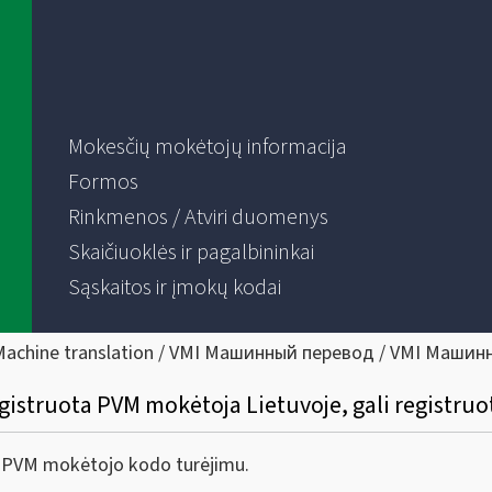
Mokesčių mokėtojų informacija
Formos
Rinkmenos / Atviri duomenys
Skaičiuoklės ir pagalbininkai
Sąskaitos ir įmokų kodai
Machine translation / VMI Машинный перевод / VMI Машин
egistruota PVM mokėtoja Lietuvoje, gali registru
os PVM mokėtojo kodo turėjimu.