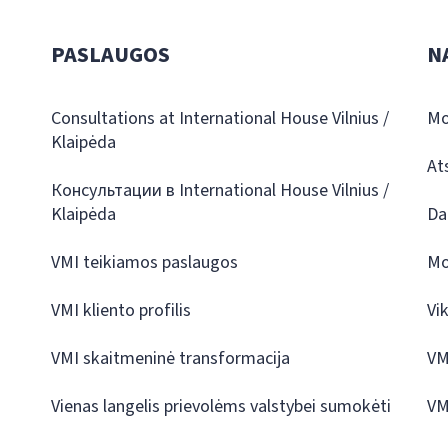
PASLAUGOS
N
Consultations at International House Vilnius /
Mo
Klaipėda
At
Консультации в International House Vilnius /
Klaipėda
Da
VMI teikiamos paslaugos
Mo
VMI kliento profilis
Vi
VMI skaitmeninė transformacija
VM
Vienas langelis prievolėms valstybei sumokėti
VM