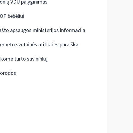
onių VDU palyginimas
OP šešėliui
ašto apsaugos ministerijos informacija
terneto svetainės atitikties paraiška
škome turto savininkų
orodos