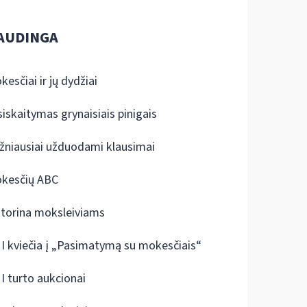
AUDINGA
kesčiai ir jų dydžiai
siskaitymas grynaisiais pinigais
žniausiai užduodami klausimai
kesčių ABC
ktorina moksleiviams
I kviečia į „Pasimatymą su mokesčiais“
I turto aukcionai