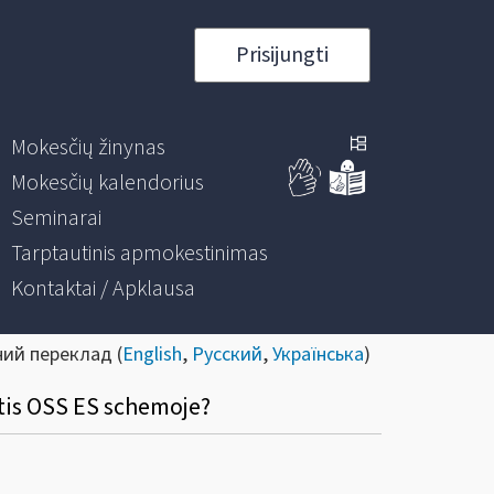
Prisijungti
Mokesčių žinynas
Mokesčių kalendorius
Seminarai
Tarptautinis apmokestinimas
Kontaktai / Apklausa
ний переклад (
English
,
Русский
,
Українська
)
otis OSS ES schemoje?