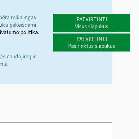
 nėra reikalingas
PATVIRTINTI
aukti pakeisdami
Visus slapukus
ivatumo politika.
PATVIRTINTI
Pasirinktus slapukus
nės naudojimą ir
mui.