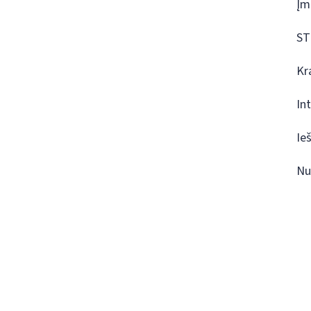
Įm
ST
Kr
In
Ie
Nu