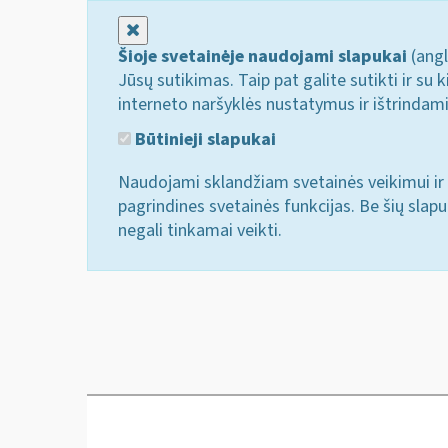
Uždaryti
Šioje svetainėje naudojami slapukai
(angl
Jūsų sutikimas. Taip pat galite sutikti ir s
interneto naršyklės nustatymus ir ištrindam
Būtinieji slapukai
Naudojami sklandžiam svetainės veikimui ir 
pagrindines svetainės funkcijas. Be šių slap
negali tinkamai veikti.