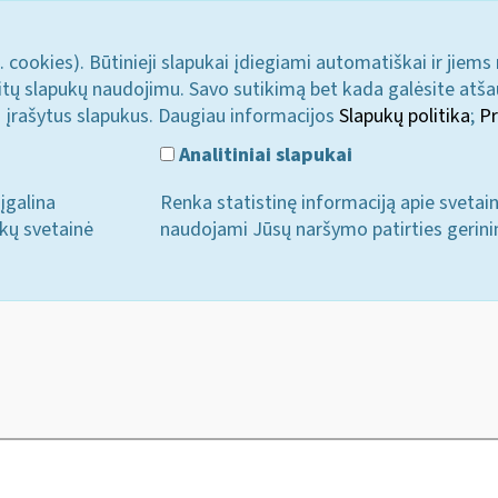
. cookies). Būtinieji slapukai įdiegiami automatiškai ir jiems
u kitų slapukų naudojimu. Savo sutikimą bet kada galėsite atš
i įrašytus slapukus. Daugiau informacijos
Slapukų politika
;
Pr
Analitiniai slapukai
įgalina
Renka statistinę informaciją apie svetai
ukų svetainė
naudojami Jūsų naršymo patirties gerini