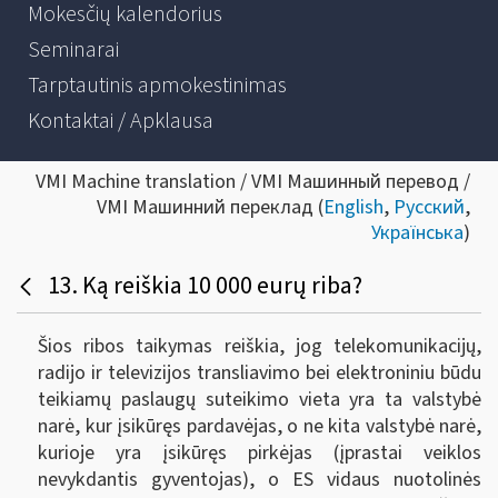
Mokesčių kalendorius
Seminarai
Tarptautinis apmokestinimas
Kontaktai / Apklausa
VMI Machine translation / VMI Машинный перевод /
VMI Машинний переклад (
English
,
Русский
,
Українська
)
13. Ką reiškia 10 000 eurų riba?
Šios ribos taikymas reiškia, jog telekomunikacijų,
radijo ir televizijos transliavimo bei elektroniniu būdu
teikiamų paslaugų suteikimo vieta yra ta valstybė
narė, kur įsikūręs pardavėjas, o ne kita valstybė narė,
kurioje yra įsikūręs pirkėjas (įprastai veiklos
nevykdantis gyventojas), o ES vidaus nuotolinės