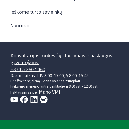
Ieškome turto savininkų
Nuorodos
Konsultacijos mokesčių klausimais ir paslaugos
gyventojams:
+370 5 260 5060
Darbo laikas: I-IV 8.00-17.00, V 8.00-15.45.
Prieššventinę dieną - viena valanda trumpiau.
Kiekvieno mėnesio antrą penktadienį 8.00 val. - 12.00 val.
Mano VMI
Paklausimas per