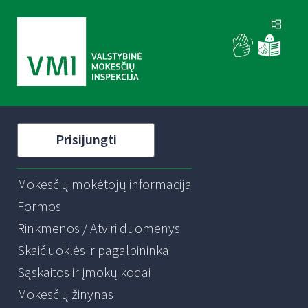
Prisijungti
Mokesčių mokėtojų informacija
Formos
Rinkmenos / Atviri duomenys
Skaičiuoklės ir pagalbininkai
Sąskaitos ir įmokų kodai
Mokesčių žinynas