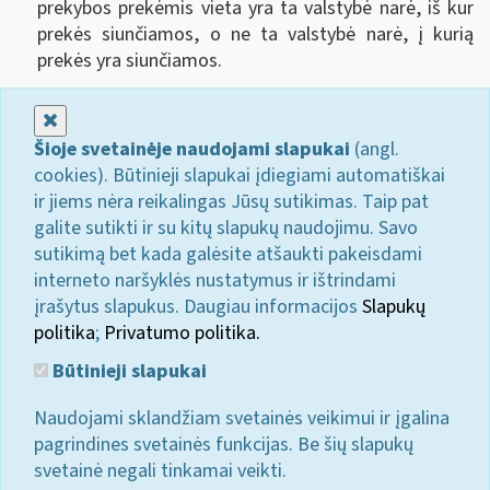
prekybos prekėmis vieta yra ta valstybė narė, iš kur
prekės siunčiamos, o ne ta valstybė narė, į kurią
prekės yra siunčiamos.
Uždaryti
Šioje svetainėje naudojami slapukai
(angl.
cookies). Būtinieji slapukai įdiegiami automatiškai
ir jiems nėra reikalingas Jūsų sutikimas. Taip pat
galite sutikti ir su kitų slapukų naudojimu. Savo
sutikimą bet kada galėsite atšaukti pakeisdami
interneto naršyklės nustatymus ir ištrindami
įrašytus slapukus. Daugiau informacijos
Slapukų
politika
;
Privatumo politika.
Būtinieji slapukai
Naudojami sklandžiam svetainės veikimui ir įgalina
pagrindines svetainės funkcijas. Be šių slapukų
svetainė negali tinkamai veikti.