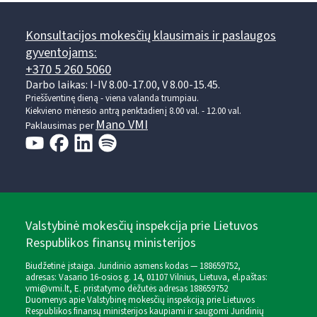
Konsultacijos mokesčių klausimais ir paslaugos
gyventojams:
+370 5 260 5060
Darbo laikas: I-IV 8.00-17.00, V 8.00-15.45.
Prieššventinę dieną - viena valanda trumpiau.
Kiekvieno mėnesio antrą penktadienį 8.00 val. - 12.00 val.
Mano VMI
Paklausimas per
Valstybinė mokesčių inspekcija prie Lietuvos
Respublikos finansų ministerijos
Biudžetinė įstaiga. Juridinio asmens kodas — 188659752,
adresas: Vasario 16-osios g. 14, 01107 Vilnius, Lietuva, el.paštas:
vmi@vmi.lt
, E. pristatymo dėžutės adresas 188659752
Duomenys apie Valstybinę mokesčių inspekciją prie Lietuvos
Respublikos finansų ministerijos kaupiami ir saugomi Juridinių