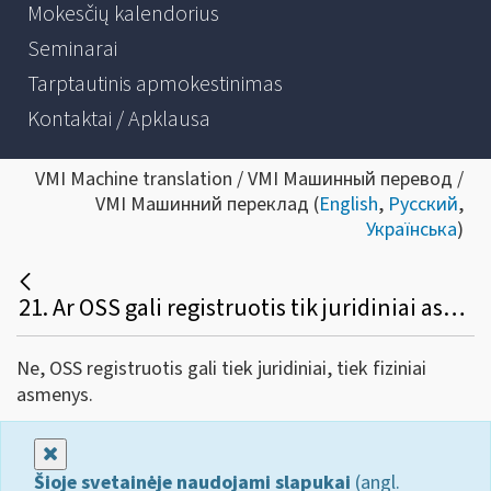
Mokesčių kalendorius
Seminarai
Tarptautinis apmokestinimas
Kontaktai / Apklausa
VMI Machine translation / VMI Машинный перевод /
VMI Машинний переклад (
English
,
Русский
,
Українська
)
21. Ar OSS gali registruotis tik juridiniai asmenys?
Ne, OSS registruotis gali tiek juridiniai, tiek fiziniai
asmenys.
Uždaryti
Šioje svetainėje naudojami slapukai
(angl.