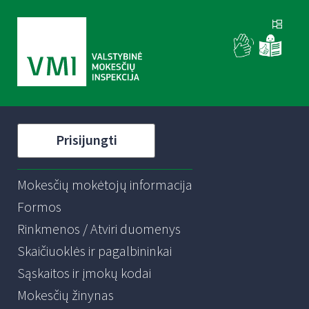
Prisijungti
Mokesčių mokėtojų informacija
Formos
Rinkmenos / Atviri duomenys
Skaičiuoklės ir pagalbininkai
Sąskaitos ir įmokų kodai
Mokesčių žinynas