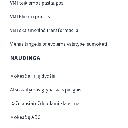
VMI teikiamos paslaugos
VMI kliento profilis
VMI skaitmeninė transformacija
Vienas langelis prievolėms valstybei sumokėti
NAUDINGA
Mokesčiai ir jų dydžiai
Atsiskaitymas grynaisiais pinigais
Dažniausiai užduodami klausimai
Mokesčių ABC