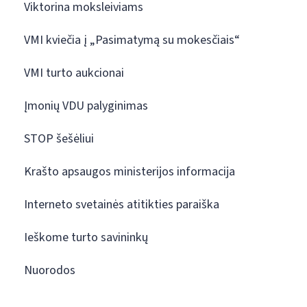
Viktorina moksleiviams
VMI kviečia į „Pasimatymą su mokesčiais“
VMI turto aukcionai
Įmonių VDU palyginimas
STOP šešėliui
Krašto apsaugos ministerijos informacija
Interneto svetainės atitikties paraiška
Ieškome turto savininkų
Nuorodos