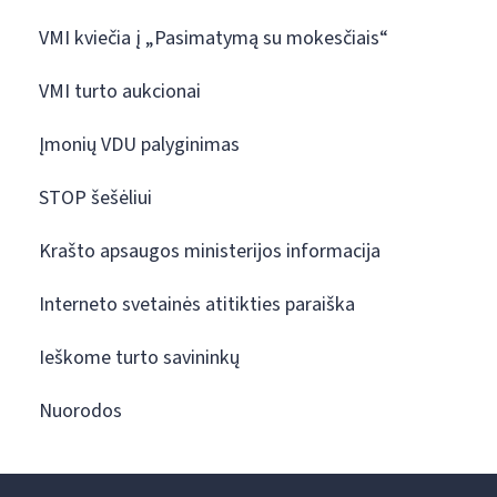
VMI kviečia į „Pasimatymą su mokesčiais“
VMI turto aukcionai
Įmonių VDU palyginimas
STOP šešėliui
Krašto apsaugos ministerijos informacija
Interneto svetainės atitikties paraiška
Ieškome turto savininkų
Nuorodos