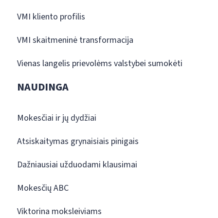
VMI kliento profilis
VMI skaitmeninė transformacija
Vienas langelis prievolėms valstybei sumokėti
NAUDINGA
Mokesčiai ir jų dydžiai
Atsiskaitymas grynaisiais pinigais
Dažniausiai užduodami klausimai
Mokesčių ABC
Viktorina moksleiviams