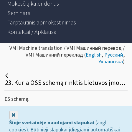
Mokesčių kalendorius
Seminarai
Tarptautinis apmokestinimas
Kontaktai / Apklausa
VMI Machine translation / VMI Машинный перевод /
VMI Машинний переклад (
English
,
Русский
,
Українська
)
23. Kurią OSS schemą rinktis Lietuvos įmonei, kuri teikia paslaugos kitų valstybių narių gyventojams, kai tokių paslaugų suteikimo vieta yra kita valstybė narė?
ES schemą.
Uždaryti
Šioje svetainėje naudojami slapukai
(angl.
cookies). Būtinieji slapukai įdiegiami automatiškai