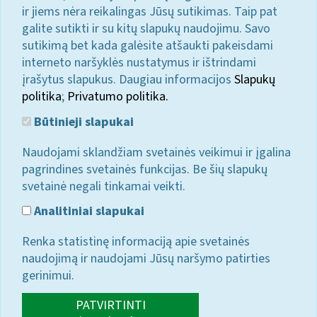
ir jiems nėra reikalingas Jūsų sutikimas. Taip pat
galite sutikti ir su kitų slapukų naudojimu. Savo
sutikimą bet kada galėsite atšaukti pakeisdami
interneto naršyklės nustatymus ir ištrindami
įrašytus slapukus. Daugiau informacijos
Slapukų
politika
;
Privatumo politika.
Būtinieji slapukai
Naudojami sklandžiam svetainės veikimui ir įgalina
pagrindines svetainės funkcijas. Be šių slapukų
svetainė negali tinkamai veikti.
Analitiniai slapukai
Renka statistinę informaciją apie svetainės
naudojimą ir naudojami Jūsų naršymo patirties
gerinimui.
PATVIRTINTI