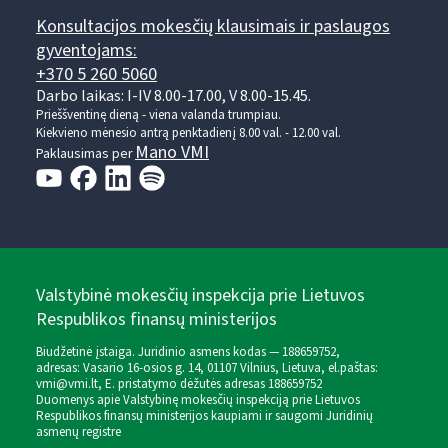
Konsultacijos mokesčių klausimais ir paslaugos
gyventojams:
+370 5 260 5060
Darbo laikas: I-IV 8.00-17.00, V 8.00-15.45.
Prieššventinę dieną - viena valanda trumpiau.
Kiekvieno mėnesio antrą penktadienį 8.00 val. - 12.00 val.
Mano VMI
Paklausimas per
Valstybinė mokesčių inspekcija prie Lietuvos
Respublikos finansų ministerijos
Biudžetinė įstaiga. Juridinio asmens kodas — 188659752,
adresas: Vasario 16-osios g. 14, 01107 Vilnius, Lietuva, el.paštas:
vmi@vmi.lt
, E. pristatymo dėžutės adresas 188659752
Duomenys apie Valstybinę mokesčių inspekciją prie Lietuvos
Respublikos finansų ministerijos kaupiami ir saugomi Juridinių
asmenų registre