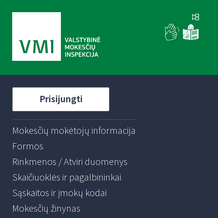
Prisijungti
Mokesčių mokėtojų informacija
Formos
Rinkmenos / Atviri duomenys
Skaičiuoklės ir pagalbininkai
Sąskaitos ir įmokų kodai
Mokesčių žinynas