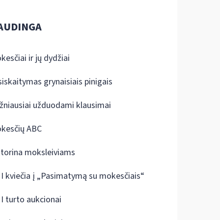
AUDINGA
kesčiai ir jų dydžiai
siskaitymas grynaisiais pinigais
žniausiai užduodami klausimai
kesčių ABC
ktorina moksleiviams
I kviečia į „Pasimatymą su mokesčiais“
I turto aukcionai