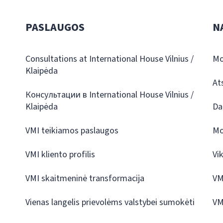
PASLAUGOS
N
Consultations at International House Vilnius /
Mo
Klaipėda
At
Консультации в International House Vilnius /
Klaipėda
Da
VMI teikiamos paslaugos
Mo
VMI kliento profilis
Vi
VMI skaitmeninė transformacija
VM
Vienas langelis prievolėms valstybei sumokėti
VM