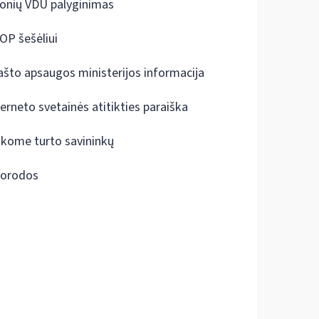
onių VDU palyginimas
OP šešėliui
ašto apsaugos ministerijos informacija
terneto svetainės atitikties paraiška
škome turto savininkų
orodos