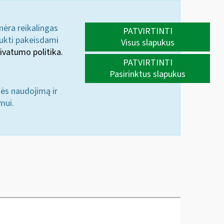
 nėra reikalingas
PATVIRTINTI
aukti pakeisdami
Visus slapukus
ivatumo politika.
PATVIRTINTI
Pasirinktus slapukus
nės naudojimą ir
mui.