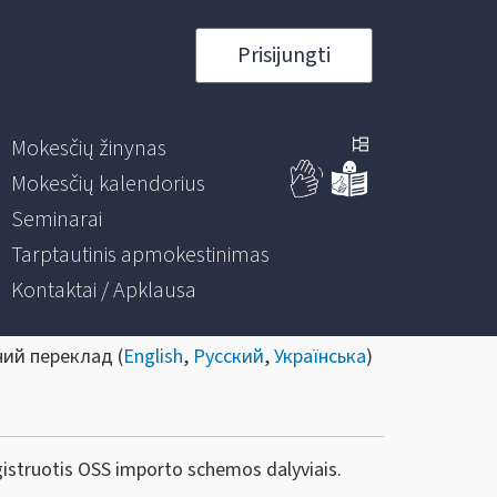
Prisijungti
Mokesčių žinynas
Mokesčių kalendorius
Seminarai
Tarptautinis apmokestinimas
Kontaktai / Apklausa
ний переклад (
English
,
Русский
,
Українська
)
egistruotis OSS importo schemos dalyviais.