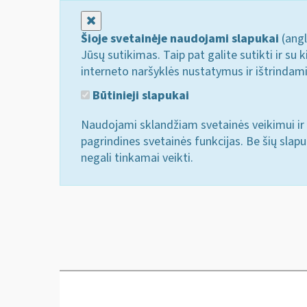
Uždaryti
Šioje svetainėje naudojami slapukai
(angl
Jūsų sutikimas. Taip pat galite sutikti ir s
interneto naršyklės nustatymus ir ištrindam
Būtinieji slapukai
Naudojami sklandžiam svetainės veikimui ir 
pagrindines svetainės funkcijas. Be šių slap
negali tinkamai veikti.