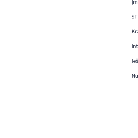
Įm
ST
Kr
In
Ie
Nu