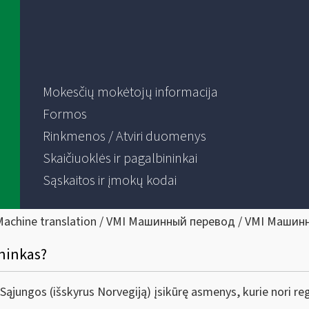
Mokesčių mokėtojų informacija
Formos
Rinkmenos / Atviri duomenys
Skaičiuoklės ir pagalbininkai
Sąskaitos ir įmokų kodai
Machine translation / VMI Машинный перевод / VMI Машин
ininkas?
 Sąjungos (išskyrus Norvegiją) įsikūrę asmenys, kurie nori r