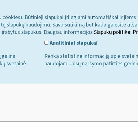
. cookies). Būtinieji slapukai įdiegiami automatiškai ir jiems
u kitų slapukų naudojimu. Savo sutikimą bet kada galėsite atš
i įrašytus slapukus. Daugiau informacijos
Slapukų politika
;
Pr
Analitiniai slapukai
įgalina
Renka statistinę informaciją apie svetai
ukų svetainė
naudojami Jūsų naršymo patirties gerini