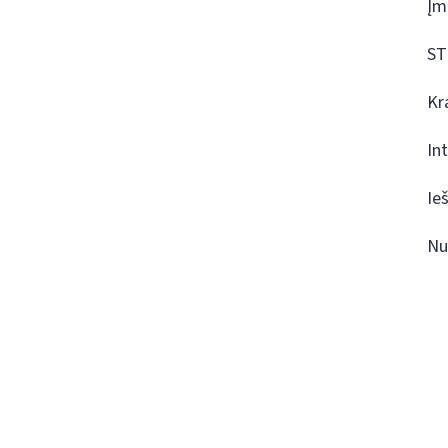
Įm
ST
Kr
In
Ie
Nu