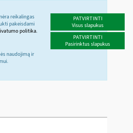
 nėra reikalingas
PATVIRTINTI
aukti pakeisdami
Visus slapukus
ivatumo politika.
PATVIRTINTI
Pasirinktus slapukus
nės naudojimą ir
mui.