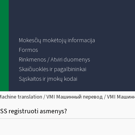
Mokesčių mokėtojų informacija
Formos
Rinkmenos / Atviri duomenys
Skaičiuoklės ir pagalbininkai
Sąskaitos ir įmokų kodai
Machine translation / VMI Машинный перевод / VMI Машин
 OSS registruoti asmenys?