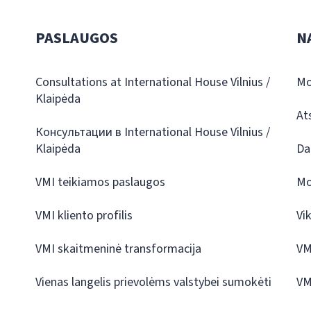
PASLAUGOS
N
Consultations at International House Vilnius /
Mo
Klaipėda
At
Консультации в International House Vilnius /
Klaipėda
Da
VMI teikiamos paslaugos
Mo
VMI kliento profilis
Vi
VMI skaitmeninė transformacija
VM
Vienas langelis prievolėms valstybei sumokėti
VM