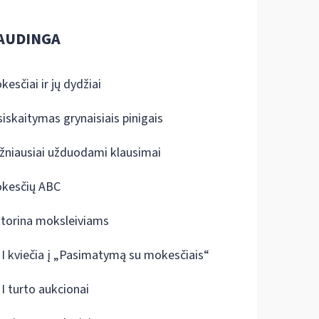
AUDINGA
kesčiai ir jų dydžiai
siskaitymas grynaisiais pinigais
žniausiai užduodami klausimai
kesčių ABC
ktorina moksleiviams
I kviečia į „Pasimatymą su mokesčiais“
I turto aukcionai