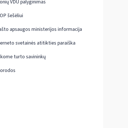
onių VDU palyginimas
OP šešėliui
ašto apsaugos ministerijos informacija
terneto svetainės atitikties paraiška
škome turto savininkų
orodos