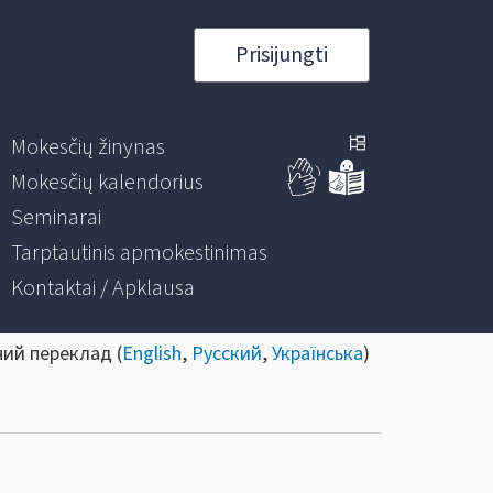
Prisijungti
Mokesčių žinynas
Mokesčių kalendorius
Seminarai
Tarptautinis apmokestinimas
Kontaktai / Apklausa
ний переклад (
English
,
Русский
,
Українська
)