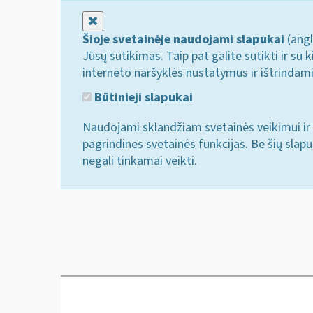
Uždaryti
Šioje svetainėje naudojami slapukai
(angl
Jūsų sutikimas. Taip pat galite sutikti ir s
interneto naršyklės nustatymus ir ištrindam
Būtinieji slapukai
Naudojami sklandžiam svetainės veikimui ir 
pagrindines svetainės funkcijas. Be šių slap
negali tinkamai veikti.