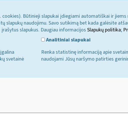
. cookies). Būtinieji slapukai įdiegiami automatiškai ir jiems
u kitų slapukų naudojimu. Savo sutikimą bet kada galėsite atš
i įrašytus slapukus. Daugiau informacijos
Slapukų politika
;
Pr
Analitiniai slapukai
įgalina
Renka statistinę informaciją apie svetai
ukų svetainė
naudojami Jūsų naršymo patirties gerini