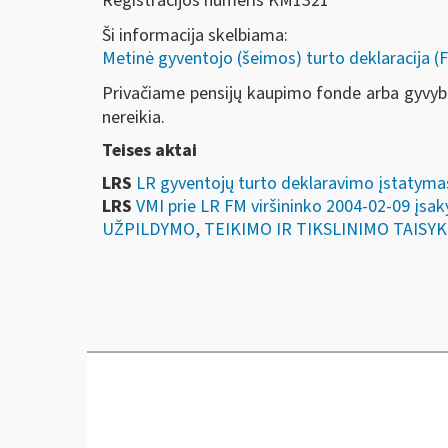
Registracijos numeris KM1321
Ši informacija skelbiama:
Metinė gyventojo (šeimos) turto deklaracija (
Privačiame pensijų kaupimo fonde arba gyvybė
nereikia.
Teises aktai
LRS
LR gyventojų turto deklaravimo įstatyma
LRS
VMI prie LR FM viršininko 2004-02-09
UŽPILDYMO, TEIKIMO IR TIKSLINIMO TAISYKLI