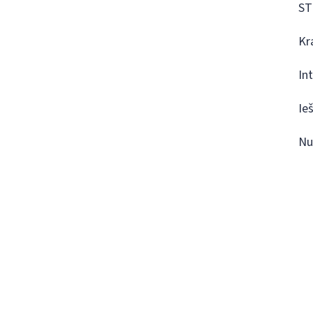
ST
Kr
In
Ie
Nu