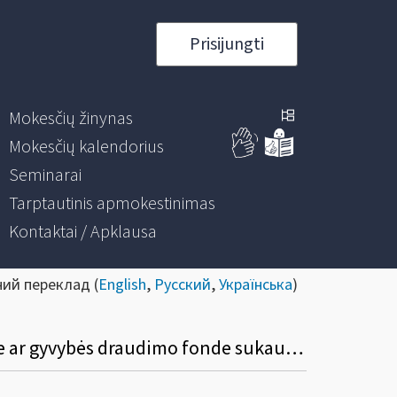
Prisijungti
Mokesčių žinynas
Mokesčių kalendorius
Seminarai
Tarptautinis apmokestinimas
Kontaktai / Apklausa
ний переклад (
English
,
Русский
,
Українська
)
Ar reikia metinės turto deklaracijos FR0001L priede nurodyti privačiame pensijų fonde ar gyvybės draudimo fonde sukauptas lėšas?