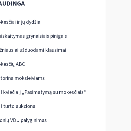
AUDINGA
kesčiai ir jų dydžiai
siskaitymas grynaisiais pinigais
žniausiai užduodami klausimai
kesčių ABC
ktorina moksleiviams
I kviečia į „Pasimatymą su mokesčiais“
I turto aukcionai
onių VDU palyginimas