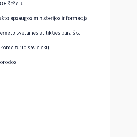
OP šešėliui
ašto apsaugos ministerijos informacija
terneto svetainės atitikties paraiška
škome turto savininkų
orodos