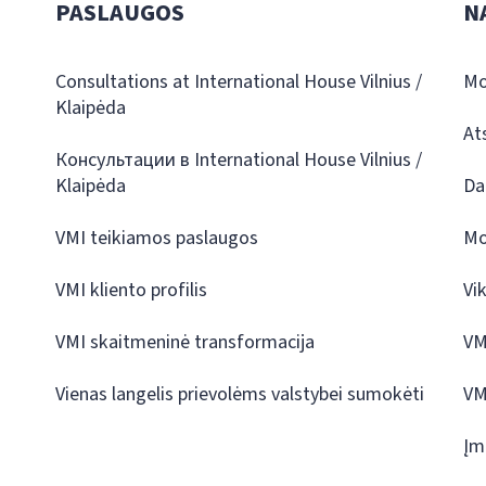
PASLAUGOS
N
Consultations at International House Vilnius /
Mo
Klaipėda
At
Консультации в International House Vilnius /
Klaipėda
Da
VMI teikiamos paslaugos
Mo
VMI kliento profilis
Vi
VMI skaitmeninė transformacija
VM
Vienas langelis prievolėms valstybei sumokėti
VM
Įm