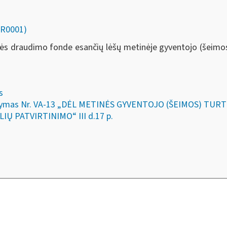
FR0001)
s draudimo fonde esančių lėšų metinėje gyventojo (šeimos
s
 įsakymas Nr. VA-13 „DĖL METINĖS GYVENTOJO (ŠEIMOS) T
Ų PATVIRTINIMO“ III d.17 p.