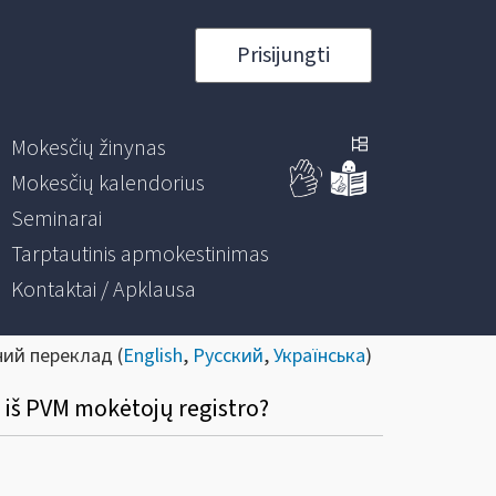
Prisijungti
Mokesčių žinynas
Mokesčių kalendorius
Seminarai
Tarptautinis apmokestinimas
Kontaktai / Apklausa
ний переклад (
English
,
Русский
,
Українська
)
 iš PVM mokėtojų registro?