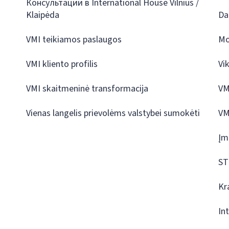
Консультации в International House Vilnius /
Klaipėda
Da
VMI teikiamos paslaugos
Mo
VMI kliento profilis
Vi
VMI skaitmeninė transformacija
VM
Vienas langelis prievolėms valstybei sumokėti
VM
Įm
ST
Kr
In