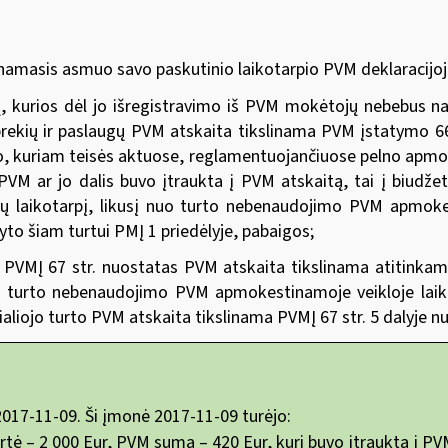
masis asmuo savo paskutinio laikotarpio PVM deklaracijoje 
gų, kurios dėl jo išregistravimo iš PVM mokėtojų nebebus
rekių ir paslaugų PVM atskaita tikslinama PVM įstatymo 66 s
rto, kuriam teisės aktuose, reglamentuojančiuose pelno apm
VM ar jo dalis buvo įtraukta į PVM atskaitą, tai į biudžet
tų laikotarpį, likusį nuo turto nebenaudojimo PVM apmokes
to šiam turtui PMĮ 1 priedėlyje, pabaigos;
al PVMĮ 67 str. nuostatas PVM atskaita tikslinama atitinka
io turto nebenaudojimo PVM apmokestinamoje veikloje laiko
ialiojo turto PVM atskaita tikslinama PVMĮ 67 str. 5 dalyje n
017-11-09. Ši įmonė 2017-11-09 turėjo:
ė – 2 000 Eur, PVM suma – 420 Eur, kuri buvo įtraukta į PV