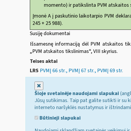
momento) ir patikslinta PVM atskaitos s
Įmonė A į paskutinio laikotarpio PVM deklarac
245 + 25 988).
Susiję dokumentai
Išsamesnę informaciją dėl PVM atskaitos tik
„
PVM atskaitos tikslinimas“
, VIII skyrius.
Teises aktai
LRS
PVMĮ 66 str., PVMĮ 67 str., PVMĮ 69 str.
Uždaryti
Šioje svetainėje naudojami slapukai
(angl
Jūsų sutikimas. Taip pat galite sutikti ir s
interneto naršyklės nustatymus ir ištrindam
Būtinieji slapukai
Naudojami sklandžiam svetainės veikimui ir 