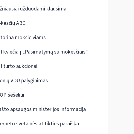
žniausiai užduodami klausimai
kesčių ABC
ktorina moksleiviams
I kviečia į „Pasimatymą su mokesčiais“
I turto aukcionai
onių VDU palyginimas
OP šešėliui
ašto apsaugos ministerijos informacija
terneto svetainės atitikties paraiška