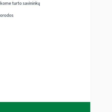
škome turto savininkų
orodos