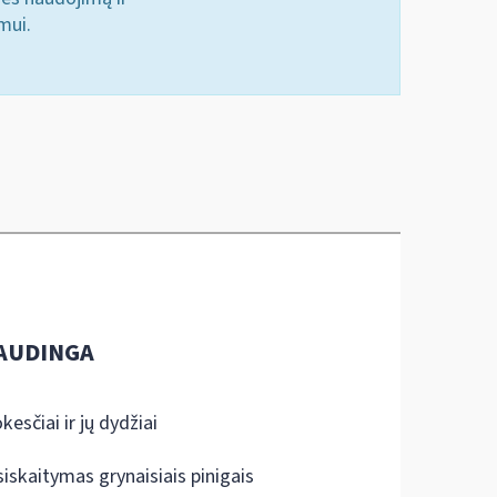
mui.
AUDINGA
kesčiai ir jų dydžiai
siskaitymas grynaisiais pinigais