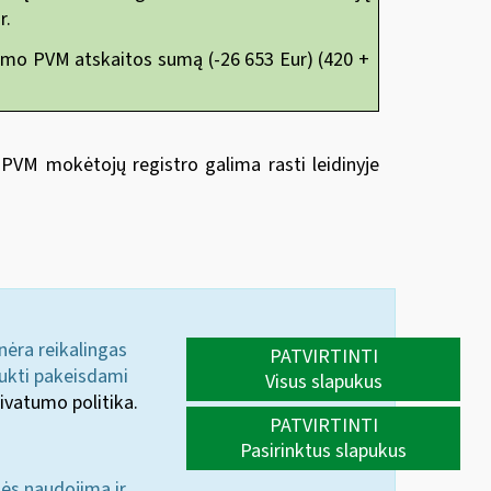
r.
irkimo PVM atskaitos sumą (-26 653 Eur) (420 +
PVM mokėtojų registro galima rasti leidinyje
 nėra reikalingas
PATVIRTINTI
aukti pakeisdami
Visus slapukus
ivatumo politika.
PATVIRTINTI
Pasirinktus slapukus
nės naudojimą ir