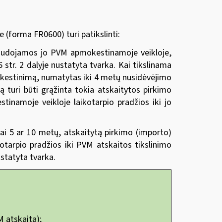
(forma FR0600) turi patikslinti:
 naudojamos jo PVM apmokestinamoje veikloje,
tr. 2 dalyje nustatyta tvarka. Kai tikslinama
okestinimą, numatytas iki 4 metų nusidėvėjimo
ą turi būti grąžinta tokia atskaitytos pirkimo
tinamoje veikloje laikotarpio pradžios iki jo
mai 5 ar 10 metų, atskaitytą pirkimo (importo)
tarpio pradžios iki PVM atskaitos tikslinimo
ustatyta tvarka.
M atskaitą);