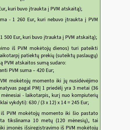
r, kuri buvo įtraukta į PVM atskaitą);
ma - 1 260 Eur, kuri nebuvo įtraukta į PVM
 500 Eur, kuri buvo įtraukta į PVM atskaitą);
avimo iš PVM mokėtojų dienos) turi pateikti
laikotarpį patiektų prekių (suteiktų paslaugų)
ntą PVM atskaitos sumą sudaro:
nkanti PVM suma – 420 Eur;
š PVM mokėtojų momento iki jų nusidėvėjimo
atyvas pagal PMĮ 1 priedėlį yra 3 metai (36
mėnesiai - laikotarpis, kurį nuo kompiuterių
i vykdyti): 630 / (3 x 12) x 14 = 245 Eur;
mo iš PVM mokėtojų momento iki šio pastato
ita tikslinama 10 metų (120 mėnesių), tai
 iki įmonės išsiregistravimo iš PVM mokėtojų