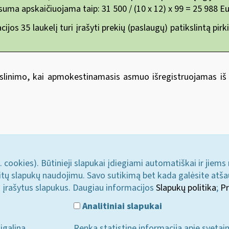
uma apskaičiuojama taip: 31 500 / (10 x 12) x 99 = 25 988 Eu
ijos 35 laukelį turi įrašyti prekių (paslaugų) patikslintą p
slinimo, kai apmokestinamasis asmuo išregistruojamas iš 
. cookies). Būtinieji slapukai įdiegiami automatiškai ir jiems
u kitų slapukų naudojimu. Savo sutikimą bet kada galėsite atš
i įrašytus slapukus. Daugiau informacijos
Slapukų politika
;
Pr
Analitiniai slapukai
įgalina
Renka statistinę informaciją apie svetai