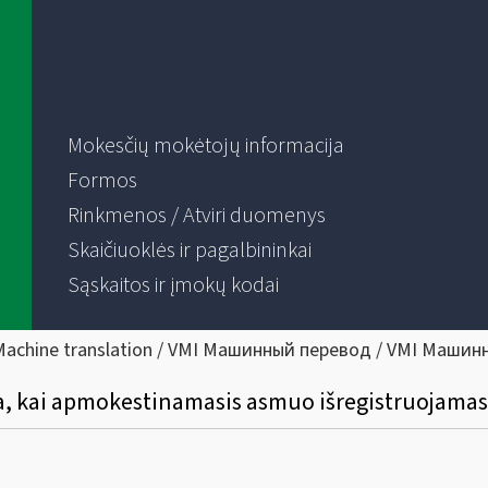
Mokesčių mokėtojų informacija
Formos
Rinkmenos / Atviri duomenys
Skaičiuoklės ir pagalbininkai
Sąskaitos ir įmokų kodai
Machine translation / VMI Машинный перевод / VMI Машин
a, kai apmokestinamasis asmuo išregistruojamas