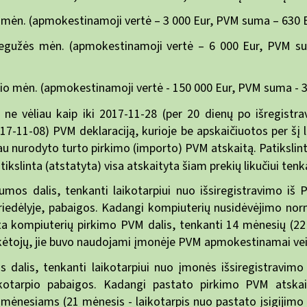
 mėn. (apmokestinamoji vertė – 3 000 Eur, PVM suma – 630 Eu
 gegužės mėn. (apmokestinamoji vertė – 6 000 Eur, PVM su
io mėn. (apmokestinamoji vertė - 150 000 Eur, PVM suma - 31
 ne vėliau kaip iki 2017-11-28 (per 20 dienų po išregistr
17-11-08) PVM deklaraciją, kurioje be apskaičiuotos per šį 
au nurodyto turto pirkimo (importo) PVM atskaitą. Patiksli
ikslinta (atstatyta) visa atskaityta šiam prekių likučiui te
umos dalis, tenkanti laikotarpiui nuo išsiregistravimo i
iedėlyje, pabaigos. Kadangi kompiuterių nusidėvėjimo norm
ta kompiuterių pirkimo PVM dalis, tenkanti 14 mėnesių (22 
kėtojų, jie buvo naudojami įmonėje PVM apmokestinamai veikla
dalis, tenkanti laikotarpiui nuo įmonės išsiregistravi
ikotarpio pabaigos. Kadangi pastato pirkimo PVM atska
mėnesiams (21 mėnesis - laikotarpis nuo pastato įsigijimo