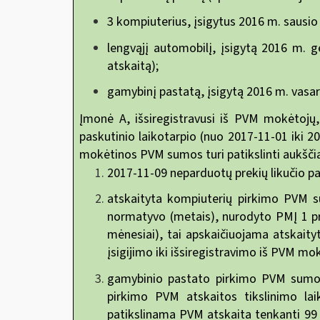
3 kompiuterius, įsigytus 2016 m. sausio
lengvąjį automobilį, įsigytą 2016 m.
atskaitą);
gamybinį pastatą, įsigytą 2016 m. vasar
Įmonė A, išsiregistravusi iš PVM mokėtojų,
paskutinio laikotarpio (nuo 2017-11-01 iki 20
mokėtinos PVM sumos turi patikslinti aukšči
2017-11-09 neparduotų prekių likučio pat
atskaityta kompiuterių pirkimo PVM s
normatyvo (metais), nurodyto PMĮ 1 pr
mėnesiai), tai apskaičiuojama atskaity
įsigijimo iki išsiregistravimo iš PVM mo
gamybinio pastato pirkimo PVM sumos 
pirkimo PVM atskaitos tikslinimo la
patikslinama PVM atskaita tenkanti 99 