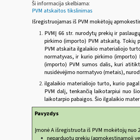
Ši informacija skelbiama:
PVM atskaitos tikslinimas
Išregistruojamas iš PVM mokėtojų apmokestina
PVMĮ 66 str. nurodytų prekių ir paslau
pirkimo (importo) PVM atskaitą. Tokių p
PVM atskaita ilgalaikio materialiojo tu
normatyvas, ir kurio pirkimo (importo) P
(importo) PVM sumos dalis, kuri atitik
nusidėvėjimo normatyvo (metais), nurody
ilgalaikio materialiojo turto, kurio pag
PVM dalį, tenkančią laikotarpiui nuo š
laikotarpio pabaigos. Šio ilgalaikio mater
Pavyzdys
Įmonė A išregistruota iš PVM mokėtojų nuo 2
neparduotų prekių (apmokestinamoji vert