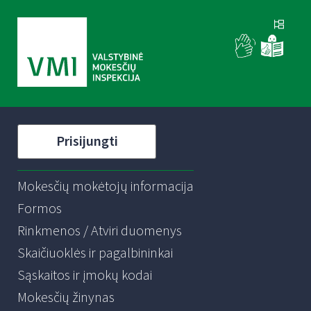
Prisijungti
Mokesčių mokėtojų informacija
Formos
Rinkmenos / Atviri duomenys
Skaičiuoklės ir pagalbininkai
Sąskaitos ir įmokų kodai
Mokesčių žinynas