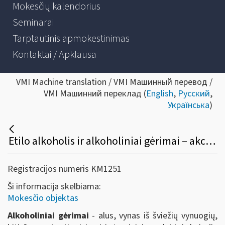
Mokesčių kalendorius
Seminarai
Tarptautinis apmokestinimas
Kontaktai / Apklausa
VMI Machine translation / VMI Машинный перевод /
VMI Машинний переклад (
English
,
Русский
,
Українська
)
Etilo alkoholis ir alkoholiniai gėrimai – akcizų objektas
Registracijos numeris KM1251
Ši informacija skelbiama:
Mokesčio objektas
Alkoholiniai gėrimai
- alus, vynas iš šviežių vynuogių,