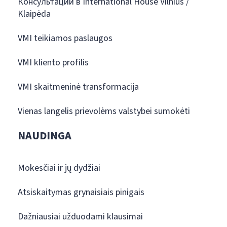
Консультации в International House Vilnius /
Klaipėda
VMI teikiamos paslaugos
VMI kliento profilis
VMI skaitmeninė transformacija
Vienas langelis prievolėms valstybei sumokėti
NAUDINGA
Mokesčiai ir jų dydžiai
Atsiskaitymas grynaisiais pinigais
Dažniausiai užduodami klausimai