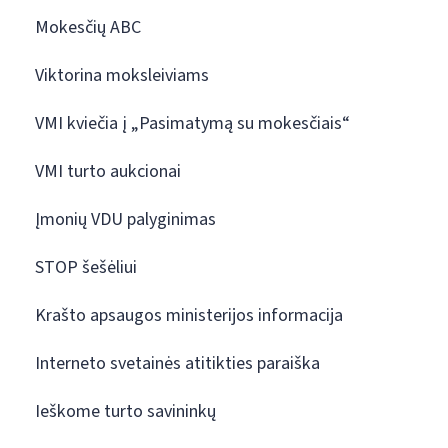
Mokesčių ABC
Viktorina moksleiviams
VMI kviečia į „Pasimatymą su mokesčiais“
VMI turto aukcionai
Įmonių VDU palyginimas
STOP šešėliui
Krašto apsaugos ministerijos informacija
Interneto svetainės atitikties paraiška
Ieškome turto savininkų