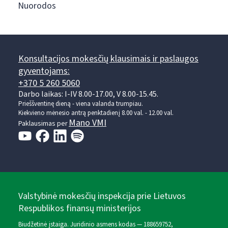
Nuorodos
Konsultacijos mokesčių klausimais ir paslaugos
gyventojams:
+370 5 260 5060
Darbo laikas: I-IV 8.00-17.00, V 8.00-15.45.
Prieššventinę dieną - viena valanda trumpiau.
Kiekvieno mėnesio antrą penktadienį 8.00 val. - 12.00 val.
Mano VMI
Paklausimas per
Valstybinė mokesčių inspekcija prie Lietuvos
Respublikos finansų ministerijos
Biudžetinė įstaiga. Juridinio asmens kodas — 188659752,