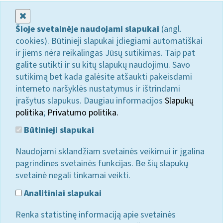
Uždaryti
Šioje svetainėje naudojami slapukai
(angl.
cookies). Būtinieji slapukai įdiegiami automatiškai
ir jiems nėra reikalingas Jūsų sutikimas. Taip pat
galite sutikti ir su kitų slapukų naudojimu. Savo
sutikimą bet kada galėsite atšaukti pakeisdami
interneto naršyklės nustatymus ir ištrindami
įrašytus slapukus. Daugiau informacijos
Slapukų
politika
;
Privatumo politika.
Būtinieji slapukai
Naudojami sklandžiam svetainės veikimui ir įgalina
pagrindines svetainės funkcijas. Be šių slapukų
svetainė negali tinkamai veikti.
Analitiniai slapukai
Renka statistinę informaciją apie svetainės