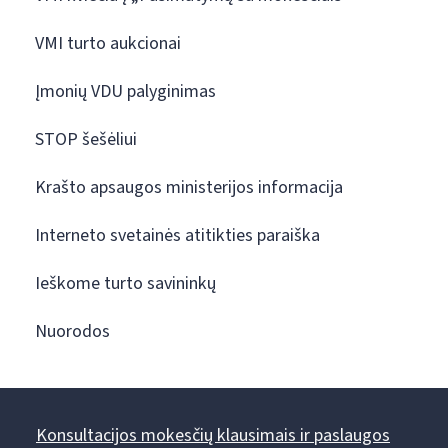
VMI turto aukcionai
Įmonių VDU palyginimas
STOP šešėliui
Krašto apsaugos ministerijos informacija
Interneto svetainės atitikties paraiška
Ieškome turto savininkų
Nuorodos
Konsultacijos mokesčių klausimais ir paslaugos