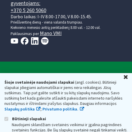
gyventojams:
+370 5 260 5060
Darbo laikas: I-IV 8.00-17.00, V 8.00-15.45.
Prieššventinę dieną - viena valanda trumpiau.
Kiekvieno mėnesio antrą penktadienį 8.00 val. - 12.00 val.
Mano VMI
Paklausimas per
Valstybinė mokesčių inspekcija prie Lietuvos
U
Respublikos finansų ministerijos
Šioje svetainėje naudojami slapukai
(angl. cookies). Būtinieji
slapukai įdiegiami automatiškai ir jiems nėra reikalingas Jūsų
Biudžetinė įstaiga. Juridinio asmens kodas — 188659752,
sutikimas. Taip pat galite sutikti ir su kitų slapukų naudojimu. Savo
adresas: Vasario 16-osios g. 14, 01107 Vilnius, Lietuva, el.paštas:
sutikimą bet kada galėsite atšaukti pakeisdami interneto naršyklės
vmi@vmi.lt
, E. pristatymo dėžutės adresas 188659752
nustatymus ir ištrindami įrašytus slapukus. Daugiau informacijos
Duomenys apie Valstybinę mokesčių inspekciją prie Lietuvos
Slapukų politika
;
Privatumo politika.
Respublikos finansų ministerijos kaupiami ir saugomi Juridinių
asmenų registre
Būtinieji slapukai
Naudojami sklandžiam svetainės veikimui ir įgalina pagrindines
svetainės funkcijas. Be šių slapukų svetainė negali tinkamai veikti.