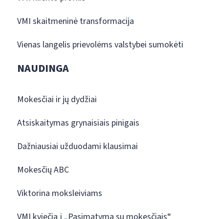
VMI skaitmeninė transformacija
Vienas langelis prievolėms valstybei sumokėti
NAUDINGA
Mokesčiai ir jų dydžiai
Atsiskaitymas grynaisiais pinigais
Dažniausiai užduodami klausimai
Mokesčių ABC
Viktorina moksleiviams
VMI kviečia į „Pasimatymą su mokesčiais“