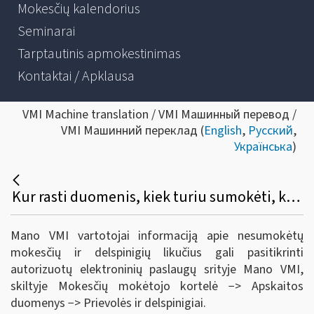
Mokesčių kalendorius
Seminarai
Tarptautinis apmokestinimas
Kontaktai / Apklausa
VMI Machine translation / VMI Машинный перевод /
VMI Машинний переклад (
English
,
Русский
,
Українська
)
Kur rasti duomenis, kiek turiu sumokėti, kokia yra nepriemoka?
Mano VMI vartotojai informaciją apie nesumokėtų
mokesčių ir delspinigių likučius gali pasitikrinti
autorizuotų elektroninių paslaugų srityje Mano VMI,
skiltyje Mokesčių mokėtojo kortelė −> Apskaitos
duomenys −> Prievolės ir delspinigiai.