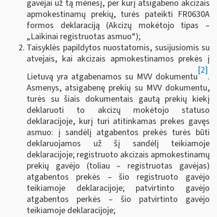
gavėjai už tą mėnesį, per kurį atsigabeno akcizais
apmokestinamų prekių, turės pateikti FR0630A
formos deklaraciją (Akcizų mokėtojo tipas –
„Laikinai registruotas asmuo“);
Taisyklės papildytos nuostatomis, susijusiomis su
atvejais, kai akcizais apmokestinamos prekės į
[2]
Lietuvą yra atgabenamos su MVV dokumentu
.
Asmenys, atsigabenę prekių su MVV dokumentu,
turės su šiais dokumentais gautą prekių kiekį
deklaruoti to akcizų mokėtojo statuso
deklaracijoje, kurį turi atitinkamas prekes gavęs
asmuo: į sandėlį atgabentos prekės turės būti
deklaruojamos už šį sandėlį teikiamoje
deklaracijoje; registruoto akcizais apmokestinamų
prekių gavėjo (toliau – registruotas gavėjas)
atgabentos prekės – šio registruoto gavėjo
teikiamoje deklaracijoje; patvirtinto gavėjo
atgabentos perkės – šio patvirtinto gavėjo
teikiamoje deklaracijoje;