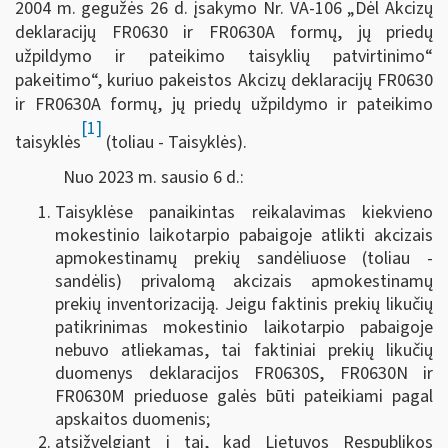
2004 m. gegužės 26 d. įsakymo Nr. VA-106 „Dėl Akcizų
deklaracijų FR0630 ir FR0630A formų, jų priedų
užpildymo ir pateikimo taisyklių patvirtinimo“
pakeitimo“, kuriuo pakeistos Akcizų deklaracijų FR0630
ir FR0630A formų, jų priedų užpildymo ir pateikimo
[1]
taisyklės
(toliau - Taisyklės).
Nuo 2023 m. sausio 6 d.:
Taisyklėse panaikintas reikalavimas kiekvieno
mokestinio laikotarpio pabaigoje atlikti akcizais
apmokestinamų prekių sandėliuose (toliau -
sandėlis) privalomą akcizais apmokestinamų
prekių inventorizaciją. Jeigu faktinis prekių likučių
patikrinimas mokestinio laikotarpio pabaigoje
nebuvo atliekamas, tai faktiniai prekių likučių
duomenys deklaracijos FR0630S, FR0630N ir
FR0630M prieduose galės būti pateikiami pagal
apskaitos duomenis;
atsižvelgiant į tai, kad Lietuvos Respublikos