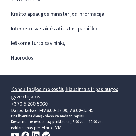
Krašto apsaugos ministerijos informacija
Interneto svetainės atitikties paraiška
Ieškome turto savininkų
Nuorodos
Konsultacijos mokesčių klausimais ir paslaugos
gyventojams:
+370 5 260 5060
Darbo laikas: I-IV 8.00-17.00, V 8.00-15.45.
Prieššventinę dieną - viena valanda trumpiau.
Kiekvieno mėnesio antrą penktadienį 8.00 val. - 12.00 val.
Mano VMI
Paklausimas per