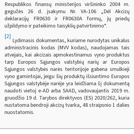
Respublikos finansų ministerijos viršininko 2004 m.
gegužės 26 d. įsakymu Nr. VA-106 „Dėl Akcizų
deklaracijų FR0630 ir FR0630A formų, jų priedų
užpildymo ir pateikimo taisyklių patvirtinimo“.
[2]
Lydimasis dokumentas, kuriame nurodytas unikalus
administracinis kodas (MVV kodas), naudojamas tais
atvejais, kai akcizais apmokestinamus vyno produktus
tarp Europos Sąjungos valstybių narių ar Europos
Sąjungos valstybės narės teritorijoje gabena smulkieji
vyno gamintojai, jeigu šių produktų išsiuntimo Europos
Sąjungos valstybėje narėje yra leidžiama šį dokumentą
naudoti vietoj e-AD arba SAAD, vadovaujantis 2019 m.
gruodžio 19 d. Tarybos direktyvos (ES) 2020/262, kuria
nustatoma bendroji akcizų tvarka, 48 straipsnio 1 dalies
nuostatomis.