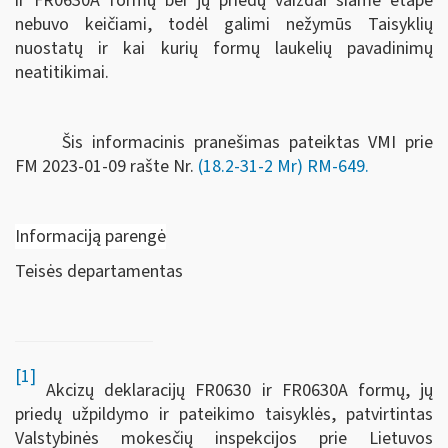
ir FR0630A formų bei jų priedų vaizdai šiame etape
nebuvo keičiami, todėl galimi nežymūs Taisyklių
nuostatų ir kai kurių formų laukelių pavadinimų
neatitikimai.
Šis informacinis pranešimas pateiktas VMI prie
FM
2023-01-09 rašte Nr.
(18.2-31-2 Mr) RM-649
.
Informaciją parengė
Teisės departamentas
[1]
Akcizų deklaracijų FR0630 ir FR0630A formų, jų
priedų užpildymo ir pateikimo taisyklės, patvirtintas
Valstybinės mokesčių inspekcijos prie Lietuvos