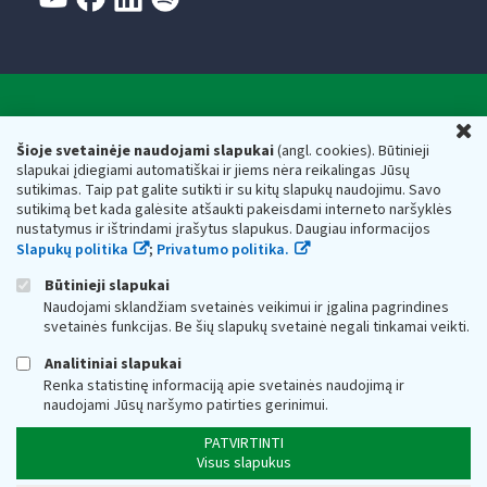
Valstybinė mokesčių inspekcija prie Lietuvos
U
Respublikos finansų ministerijos
Šioje svetainėje naudojami slapukai
(angl. cookies). Būtinieji
slapukai įdiegiami automatiškai ir jiems nėra reikalingas Jūsų
Biudžetinė įstaiga. Juridinio asmens kodas — 188659752,
sutikimas. Taip pat galite sutikti ir su kitų slapukų naudojimu. Savo
adresas: Vasario 16-osios g. 14, 01107 Vilnius, Lietuva, el.paštas:
sutikimą bet kada galėsite atšaukti pakeisdami interneto naršyklės
vmi@vmi.lt
, E. pristatymo dėžutės adresas 188659752
nustatymus ir ištrindami įrašytus slapukus. Daugiau informacijos
Duomenys apie Valstybinę mokesčių inspekciją prie Lietuvos
Slapukų politika
;
Privatumo politika.
Respublikos finansų ministerijos kaupiami ir saugomi Juridinių
asmenų registre
Būtinieji slapukai
Naudojami sklandžiam svetainės veikimui ir įgalina pagrindines
svetainės funkcijas. Be šių slapukų svetainė negali tinkamai veikti.
Analitiniai slapukai
Renka statistinę informaciją apie svetainės naudojimą ir
naudojami Jūsų naršymo patirties gerinimui.
PATVIRTINTI
Visus slapukus