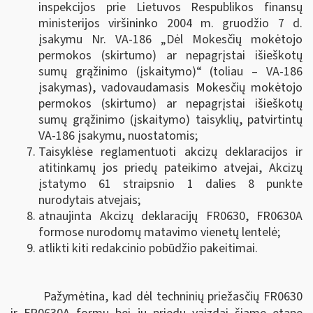
inspekcijos prie Lietuvos Respublikos finansų
ministerijos viršininko 2004 m. gruodžio 7 d.
įsakymu Nr. VA-186 „Dėl Mokesčių mokėtojo
permokos (skirtumo) ar nepagrįstai išieškotų
sumų grąžinimo (įskaitymo)“ (toliau – VA-186
įsakymas), vadovaudamasis Mokesčių mokėtojo
permokos (skirtumo) ar nepagrįstai išieškotų
sumų grąžinimo (įskaitymo) taisyklių, patvirtintų
VA-186 įsakymu, nuostatomis;
Taisyklėse reglamentuoti akcizų deklaracijos ir
atitinkamų jos priedų pateikimo atvejai, Akcizų
įstatymo 61 straipsnio 1 dalies 8 punkte
nurodytais atvejais;
atnaujinta Akcizų deklaracijų FR0630, FR0630A
formose nurodomų matavimo vienetų lentelė;
atlikti kiti redakcinio pobūdžio pakeitimai.
Pažymėtina, kad dėl techninių priežasčių FR0630