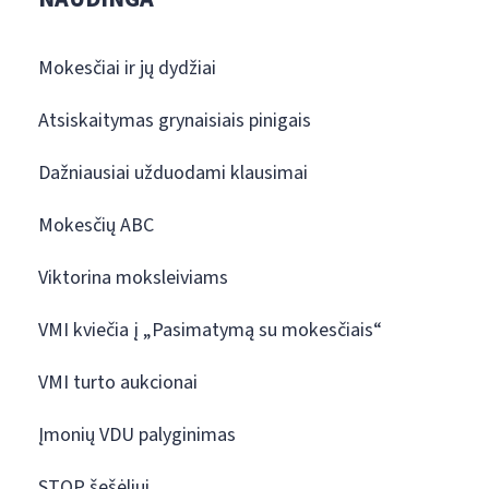
Mokesčiai ir jų dydžiai
Atsiskaitymas grynaisiais pinigais
Dažniausiai užduodami klausimai
Mokesčių ABC
Viktorina moksleiviams
VMI kviečia į „Pasimatymą su mokesčiais“
VMI turto aukcionai
Įmonių VDU palyginimas
STOP šešėliui