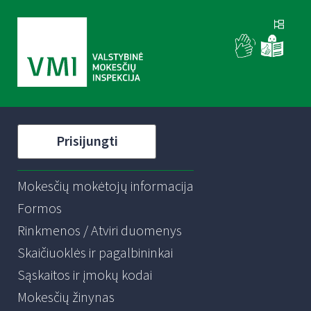
Prisijungti
Mokesčių mokėtojų informacija
Formos
Rinkmenos / Atviri duomenys
Skaičiuoklės ir pagalbininkai
Sąskaitos ir įmokų kodai
Mokesčių žinynas