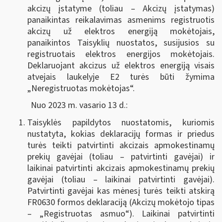
akcizų įstatyme (toliau – Akcizų įstatymas)
panaikintas reikalavimas asmenims registruotis
akcizų už elektros energiją mokėtojais,
panaikintos Taisyklių nuostatos, susijusios su
registruotais elektros energijos mokėtojais.
Deklaruojant akcizus už elektros energiją visais
atvejais laukelyje E2 turės būti žymima
„Neregistruotas mokėtojas“.
Nuo 2023 m. vasario 13 d.:
Taisyklės papildytos nuostatomis, kuriomis
nustatyta, kokias deklaracijų formas ir priedus
turės teikti patvirtinti akcizais apmokestinamų
prekių gavėjai (toliau – patvirtinti gavėjai) ir
laikinai patvirtinti akcizais apmokestinamų prekių
gavėjai (toliau – laikinai patvirtinti gavėjai).
Patvirtinti gavėjai kas mėnesį turės teikti atskirą
FR0630 formos deklaraciją (Akcizų mokėtojo tipas
– „Registruotas asmuo“). Laikinai patvirtinti