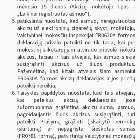
mėnesio 15 dienos (Akcizų mokėtojo tipas –
„Laikinai registruotas asmuo“);
patikslinta nuostata, kad asmuo, neregistruotas
akcizų už elektroninių cigarečių skystį mokėtoju,
Valstybinei mokesčių inspekcijai FR0630A formos
deklaraciją privalo pateikti ne tik tada, kai per
mokestinį laikotarpį jam atsirado prievolė mokėti
akcizus, tačiau ir tais atvejais, kai asmuo siekia
susigrąžinti akcizus už šiuos produktus.
Pažymėtina, kad kitais atvejais šiam asmeniui
FR0630A formos akcizų deklaracijos ir jos priedų
pateikti nereikia;
Taisyklės papildytos nuostata, kad tais atvejais,
kai pateikus akcizų deklaracijas jose
suformuojama grąžintina akcizų suma, asmuo,
pageidaujantis šiuos akcizus susigrąžinti, turi
pateikti Prašymą grąžinti (įskaityti) permoką
(skirtumą) ar nepagrįstai išieškotas sumas
(FR0781 formą), patvirtintą Valstybinės mokesčių