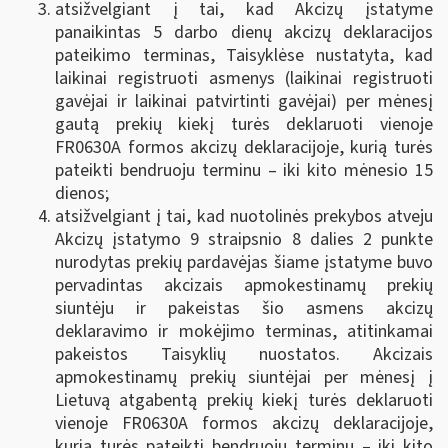
atsižvelgiant į tai, kad Akcizų įstatyme
panaikintas 5 darbo dienų akcizų deklaracijos
pateikimo terminas, Taisyklėse nustatyta, kad
laikinai registruoti asmenys (laikinai registruoti
gavėjai ir laikinai patvirtinti gavėjai) per mėnesį
gautą prekių kiekį turės deklaruoti vienoje
FR0630A formos akcizų deklaracijoje, kurią turės
pateikti bendruoju terminu – iki kito mėnesio 15
dienos;
atsižvelgiant į tai, kad nuotolinės prekybos atveju
Akcizų įstatymo 9 straipsnio 8 dalies 2 punkte
nurodytas prekių pardavėjas šiame įstatyme buvo
pervadintas akcizais apmokestinamų prekių
siuntėju ir pakeistas šio asmens akcizų
deklaravimo ir mokėjimo terminas, atitinkamai
pakeistos Taisyklių nuostatos. Akcizais
apmokestinamų prekių siuntėjai per mėnesį į
Lietuvą atgabentą prekių kiekį turės deklaruoti
vienoje FR0630A formos akcizų deklaracijoje,
kurią turės pateikti bendruoju terminu – iki kito