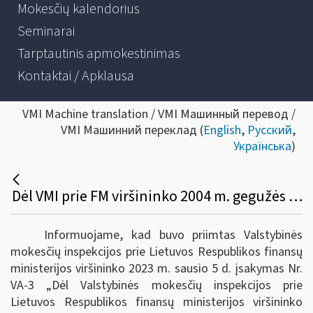
Mokesčių kalendorius
Seminarai
Tarptautinis apmokestinimas
Kontaktai / Apklausa
VMI Machine translation / VMI Машинный перевод /
VMI Машинний переклад (
English
,
Русский
,
Українська
)
Dėl VMI prie FM viršininko 2004 m. gegužės 26 d. įsakymo VA-106 pakeitimo
Informuojame, kad buvo priimtas Valstybinės
mokesčių inspekcijos prie Lietuvos Respublikos finansų
ministerijos viršininko 2023 m. sausio 5 d. įsakymas Nr.
VA-3 „Dėl Valstybinės mokesčių inspekcijos prie
Lietuvos Respublikos finansų ministerijos viršininko