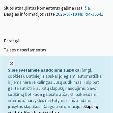
Šiuos atnaujintus komentarus galima rasti
čia
.
Daugiau informacijos rašte
2025-07-18 Nr. RM-36341
.
Parengė
Teisės departamentas
Uždaryti
Šioje svetainėje naudojami slapukai
(angl.
cookies). Būtinieji slapukai įdiegiami automatiškai
ir jiems nėra reikalingas Jūsų sutikimas. Taip pat
galite sutikti ir su kitų slapukų naudojimu. Savo
sutikimą bet kada galėsite atšaukti pakeisdami
interneto naršyklės nustatymus ir ištrindami
įrašytus slapukus. Daugiau informacijos
Slapukų
politika
;
Privatumo politika.