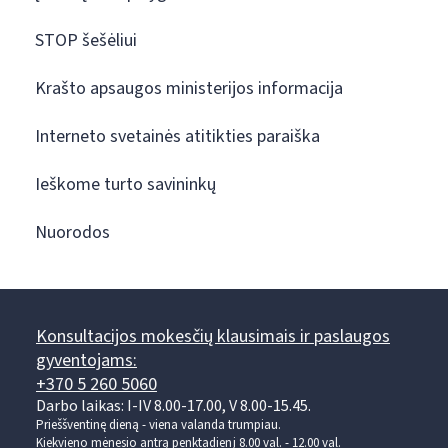
STOP šešėliui
Krašto apsaugos ministerijos informacija
Interneto svetainės atitikties paraiška
Ieškome turto savininkų
Nuorodos
Konsultacijos mokesčių klausimais ir paslaugos
gyventojams:
+370 5 260 5060
Darbo laikas: I-IV 8.00-17.00, V 8.00-15.45.
Prieššventinę dieną - viena valanda trumpiau.
Kiekvieno mėnesio antrą penktadienį 8.00 val. - 12.00 val.