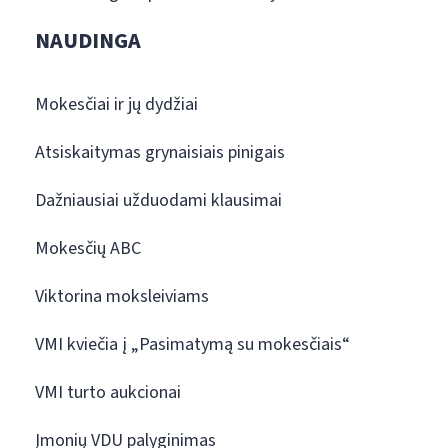
NAUDINGA
Mokesčiai ir jų dydžiai
Atsiskaitymas grynaisiais pinigais
Dažniausiai užduodami klausimai
Mokesčių ABC
Viktorina moksleiviams
VMI kviečia į „Pasimatymą su mokesčiais“
VMI turto aukcionai
Įmonių VDU palyginimas