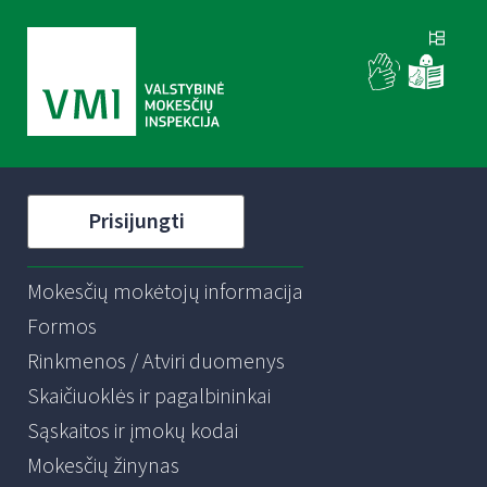
Prisijungti
Mokesčių mokėtojų informacija
Formos
Rinkmenos / Atviri duomenys
Skaičiuoklės ir pagalbininkai
Sąskaitos ir įmokų kodai
Mokesčių žinynas