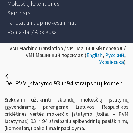
Mokesčių kalendorius
Seminarai
Tarptautinis apmokestinimas
Kontaktai / Apklausa
VMI Machine translation / VMI Машинный перевод /
VMI Машинний переклад (
English
,
Русский
,
Українська
)
Dėl PVM įstatymo 93 ir 94 straipsnių komentarų atnaujinimo
Siekdami užtikrinti sklandų mokesčių įstatymų
įgyvendinimą, parengėme Lietuvos Respublikos
pridėtinės vertės mokesčio įstatymo (toliau – PVM
įstatymas) 93 ir 94 straipsnių apibendrintų paaiškinimų
(komentarų) pakeitimą ir papildymą.