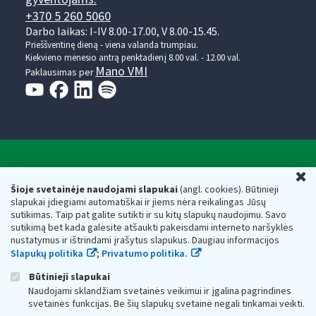
+370 5 260 5060
Darbo laikas: I-IV 8.00-17.00, V 8.00-15.45.
Prieššventinę dieną - viena valanda trumpiau.
Kiekvieno mėnesio antrą penktadienį 8.00 val. - 12.00 val.
Mano VMI
Paklausimas per
Valstybinė mokesčių inspekcija prie Lietuvos
U
Respublikos finansų ministerijos
Šioje svetainėje naudojami slapukai
(angl. cookies). Būtinieji
slapukai įdiegiami automatiškai ir jiems nėra reikalingas Jūsų
Biudžetinė įstaiga. Juridinio asmens kodas — 188659752,
sutikimas. Taip pat galite sutikti ir su kitų slapukų naudojimu. Savo
adresas: Vasario 16-osios g. 14, 01107 Vilnius, Lietuva, el.paštas:
sutikimą bet kada galėsite atšaukti pakeisdami interneto naršyklės
vmi@vmi.lt
, E. pristatymo dėžutės adresas 188659752
nustatymus ir ištrindami įrašytus slapukus. Daugiau informacijos
Duomenys apie Valstybinę mokesčių inspekciją prie Lietuvos
Slapukų politika
;
Privatumo politika.
Respublikos finansų ministerijos kaupiami ir saugomi Juridinių
asmenų registre
Būtinieji slapukai
Naudojami sklandžiam svetainės veikimui ir įgalina pagrindines
svetainės funkcijas. Be šių slapukų svetainė negali tinkamai veikti.