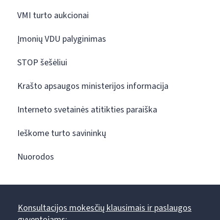
VMI turto aukcionai
Įmonių VDU palyginimas
STOP šešėliui
Krašto apsaugos ministerijos informacija
Interneto svetainės atitikties paraiška
Ieškome turto savininkų
Nuorodos
Konsultacijos mokesčių klausimais ir paslaugos
gyventojams: