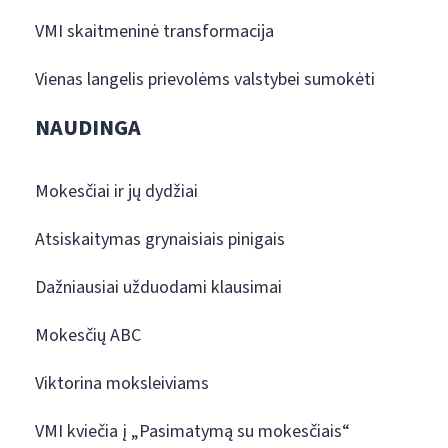
VMI skaitmeninė transformacija
Vienas langelis prievolėms valstybei sumokėti
NAUDINGA
Mokesčiai ir jų dydžiai
Atsiskaitymas grynaisiais pinigais
Dažniausiai užduodami klausimai
Mokesčių ABC
Viktorina moksleiviams
VMI kviečia į „Pasimatymą su mokesčiais“