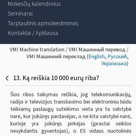
Mokesčių kalendorius
Seminarai
Tarptautinis apmokestinimas
Kontaktai / Apklausa
VMI Machine translation / VMI Машинный перевод /
VMI Машинний переклад (
English
,
Русский
,
Українська
)
13. Ką reiškia 10 000 eurų riba?
Šios ribos taikymas reiškia, jog telekomunikacijų,
radijo ir televizijos transliavimo bei elektroniniu būdu
teikiamų paslaugų suteikimo vieta yra ta valstybė
narė, kur įsikūręs pardavėjas, o ne kita valstybė narė,
kurioje yra įsikūręs pirkėjas (įprastai veiklos
nevykdantis gyventojas), o ES vidaus nuotolinės