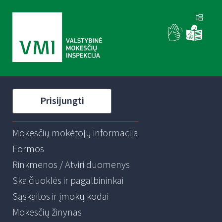
Prisijungti
Mokesčių mokėtojų informacija
Formos
Rinkmenos / Atviri duomenys
Skaičiuoklės ir pagalbininkai
Sąskaitos ir įmokų kodai
Mokesčių žinynas