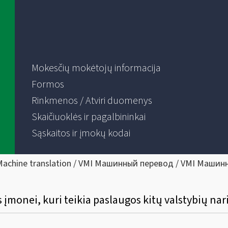
Mokesčių mokėtojų informacija
Formos
Rinkmenos / Atviri duomenys
Skaičiuoklės ir pagalbininkai
Sąskaitos ir įmokų kodai
Machine translation / VMI Машинный перевод / VMI Машин