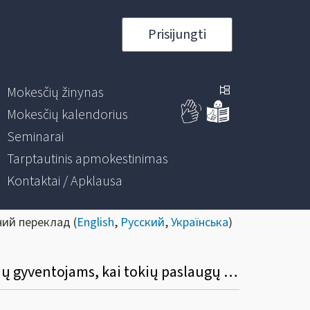
Prisijungti
Mokesčių žinynas
Mokesčių kalendorius
Seminarai
Tarptautinis apmokestinimas
Kontaktai / Apklausa
ний переклад (
English
,
Русский
,
Українська
)
23. Kurią OSS schemą rinktis Lietuvos įmonei, kuri teikia paslaugos kitų valstybių narių gyventojams, kai tokių paslaugų suteikimo vieta yra kita valstybė narė?