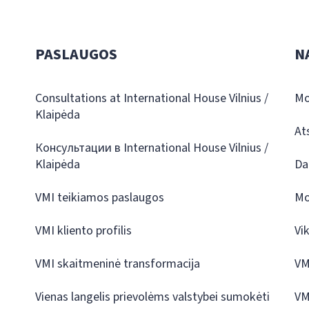
PASLAUGOS
N
Consultations at International House Vilnius /
Mo
Klaipėda
At
Консультации в International House Vilnius /
Klaipėda
Da
VMI teikiamos paslaugos
Mo
VMI kliento profilis
Vi
VMI skaitmeninė transformacija
VM
Vienas langelis prievolėms valstybei sumokėti
VM