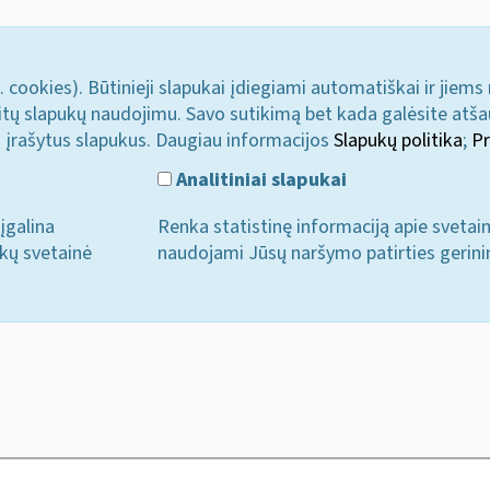
. cookies). Būtinieji slapukai įdiegiami automatiškai ir jiems
u kitų slapukų naudojimu. Savo sutikimą bet kada galėsite atš
i įrašytus slapukus. Daugiau informacijos
Slapukų politika
;
Pr
Analitiniai slapukai
įgalina
Renka statistinę informaciją apie svetai
ukų svetainė
naudojami Jūsų naršymo patirties gerini