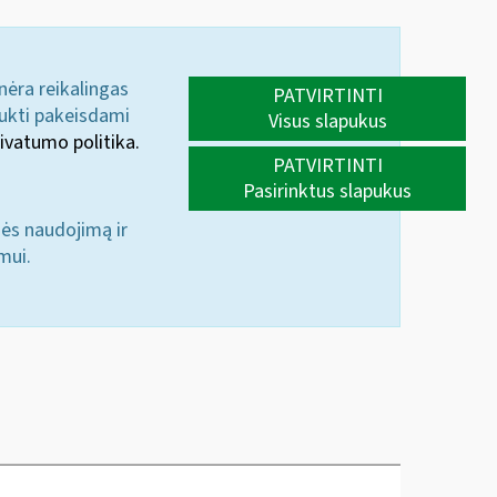
 nėra reikalingas
PATVIRTINTI
aukti pakeisdami
Visus slapukus
ivatumo politika.
PATVIRTINTI
Pasirinktus slapukus
nės naudojimą ir
mui.