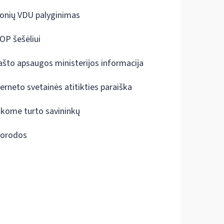
onių VDU palyginimas
OP šešėliui
ašto apsaugos ministerijos informacija
terneto svetainės atitikties paraiška
škome turto savininkų
orodos