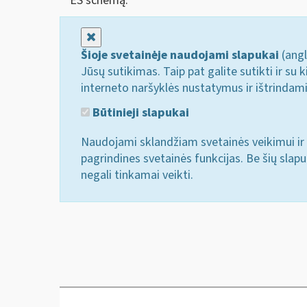
ES schemą.
Uždaryti
Šioje svetainėje naudojami slapukai
(angl
Jūsų sutikimas. Taip pat galite sutikti ir s
interneto naršyklės nustatymus ir ištrindam
Būtinieji slapukai
Naudojami sklandžiam svetainės veikimui ir 
pagrindines svetainės funkcijas. Be šių slap
negali tinkamai veikti.