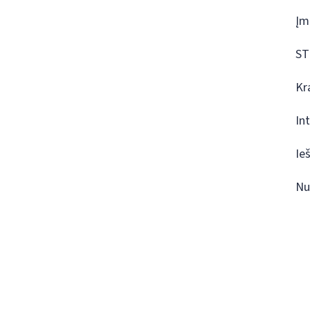
Įm
ST
Kr
In
Ie
Nu