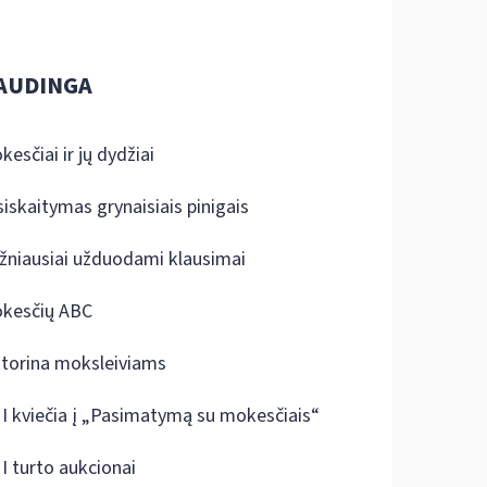
AUDINGA
kesčiai ir jų dydžiai
siskaitymas grynaisiais pinigais
žniausiai užduodami klausimai
kesčių ABC
ktorina moksleiviams
I kviečia į „Pasimatymą su mokesčiais“
I turto aukcionai