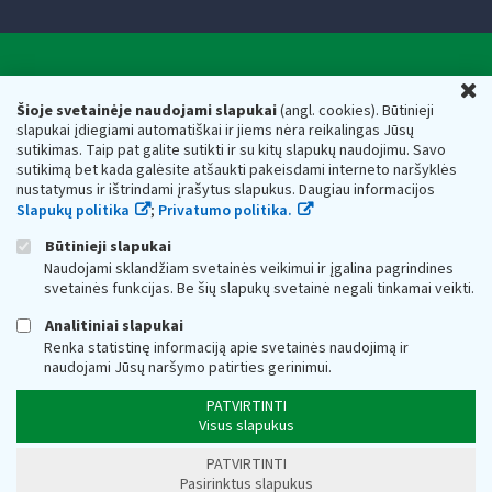
Valstybinė mokesčių inspekcija prie Lietuvos
U
Respublikos finansų ministerijos
Šioje svetainėje naudojami slapukai
(angl. cookies). Būtinieji
slapukai įdiegiami automatiškai ir jiems nėra reikalingas Jūsų
Biudžetinė įstaiga. Juridinio asmens kodas — 188659752,
sutikimas. Taip pat galite sutikti ir su kitų slapukų naudojimu. Savo
adresas: Vasario 16-osios g. 14, 01107 Vilnius, Lietuva, el.paštas:
sutikimą bet kada galėsite atšaukti pakeisdami interneto naršyklės
vmi@vmi.lt
, E. pristatymo dėžutės adresas 188659752
nustatymus ir ištrindami įrašytus slapukus. Daugiau informacijos
Duomenys apie Valstybinę mokesčių inspekciją prie Lietuvos
Slapukų politika
;
Privatumo politika.
Respublikos finansų ministerijos kaupiami ir saugomi Juridinių
asmenų registre
Būtinieji slapukai
Naudojami sklandžiam svetainės veikimui ir įgalina pagrindines
svetainės funkcijas. Be šių slapukų svetainė negali tinkamai veikti.
Analitiniai slapukai
Renka statistinę informaciją apie svetainės naudojimą ir
naudojami Jūsų naršymo patirties gerinimui.
PATVIRTINTI
Visus slapukus
PATVIRTINTI
Pasirinktus slapukus