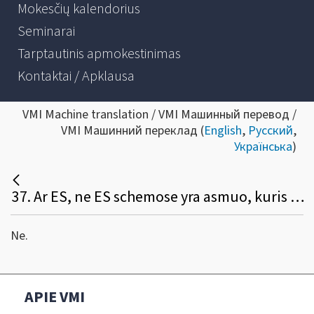
Mokesčių kalendorius
Seminarai
Tarptautinis apmokestinimas
Kontaktai / Apklausa
VMI Machine translation / VMI Машинный перевод /
VMI Машинний переклад (
English
,
Русский
,
Українська
)
37. Ar ES, ne ES schemose yra asmuo, kuris veikia taip, kaip importo tarpininkas Importo schemoje?
Ne.
APIE VMI