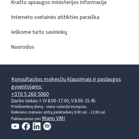
Krašto apsaugos ministerijos informacija
Interneto svetainės atitikties paraiška
Ieškome turto savininkų
Nuorodos
Konsultacijos mokesčių klausimais ir paslaugos
gyventojams:
+370 5 260 5060
Darbo laikas: I-IV 8.00-17.00, V 8.00-15.45.
Prieššventinę dieną - viena valanda trumpiau.
Kiekvieno mėnesio antrą penktadienį 8.00 val. - 12.00 val.
Mano VMI
Paklausimas per