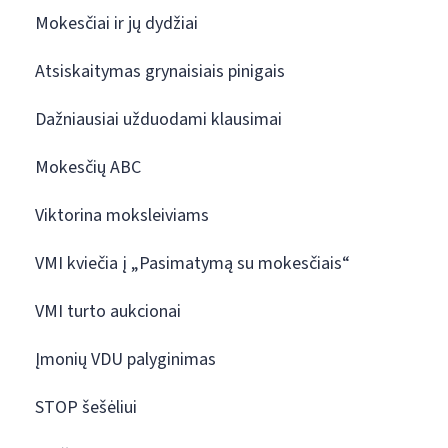
Mokesčiai ir jų dydžiai
Atsiskaitymas grynaisiais pinigais
Dažniausiai užduodami klausimai
Mokesčių ABC
Viktorina moksleiviams
VMI kviečia į „Pasimatymą su mokesčiais“
VMI turto aukcionai
Įmonių VDU palyginimas
STOP šešėliui