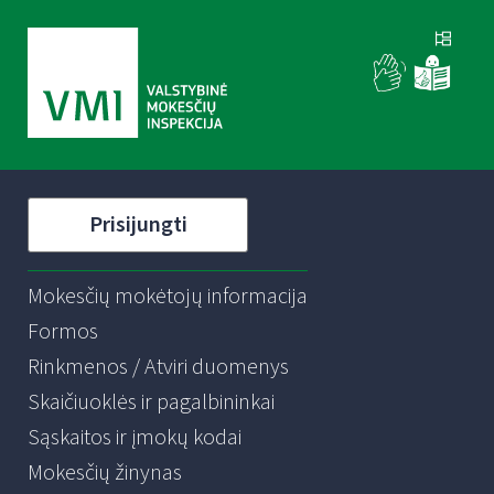
Prisijungti
Mokesčių mokėtojų informacija
Formos
Rinkmenos / Atviri duomenys
Skaičiuoklės ir pagalbininkai
Sąskaitos ir įmokų kodai
Mokesčių žinynas