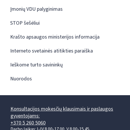
Įmonių VDU palyginimas
STOP šešėliui
Krašto apsaugos ministerijos informacija
Interneto svetainės atitikties paraiška
Ieškome turto savininkų
Nuorodos
Konsultacijos mokesčių klausimais ir paslaugos
gyventojams:
+370 5 260 5060
Darbo laikas: I-IV 8.00-17.00, V 8.00-15.45.