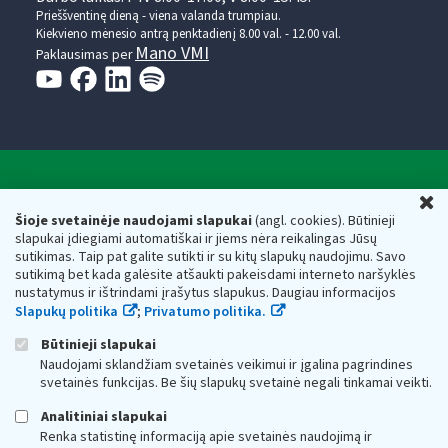
Prieššventinę dieną - viena valanda trumpiau.
Kiekvieno mėnesio antrą penktadienį 8.00 val. - 12.00 val.
Mano VMI
Paklausimas per
Valstybinė mokesčių inspekcija prie Lietuvos
U
Respublikos finansų ministerijos
Šioje svetainėje naudojami slapukai
(angl. cookies). Būtinieji
slapukai įdiegiami automatiškai ir jiems nėra reikalingas Jūsų
Biudžetinė įstaiga. Juridinio asmens kodas — 188659752,
sutikimas. Taip pat galite sutikti ir su kitų slapukų naudojimu. Savo
adresas: Vasario 16-osios g. 14, 01107 Vilnius, Lietuva, el.paštas:
sutikimą bet kada galėsite atšaukti pakeisdami interneto naršyklės
vmi@vmi.lt
, E. pristatymo dėžutės adresas 188659752
nustatymus ir ištrindami įrašytus slapukus. Daugiau informacijos
Duomenys apie Valstybinę mokesčių inspekciją prie Lietuvos
Slapukų politika
;
Privatumo politika.
Respublikos finansų ministerijos kaupiami ir saugomi Juridinių
asmenų registre
Būtinieji slapukai
Naudojami sklandžiam svetainės veikimui ir įgalina pagrindines
svetainės funkcijas. Be šių slapukų svetainė negali tinkamai veikti.
Analitiniai slapukai
Renka statistinę informaciją apie svetainės naudojimą ir