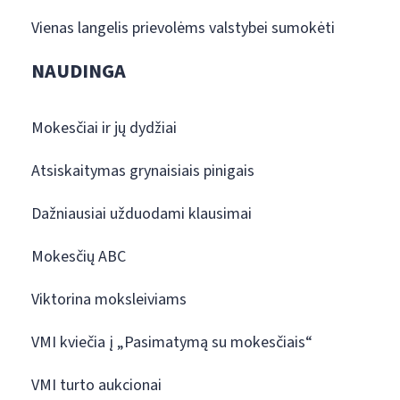
Vienas langelis prievolėms valstybei sumokėti
NAUDINGA
Mokesčiai ir jų dydžiai
Atsiskaitymas grynaisiais pinigais
Dažniausiai užduodami klausimai
Mokesčių ABC
Viktorina moksleiviams
VMI kviečia į „Pasimatymą su mokesčiais“
VMI turto aukcionai