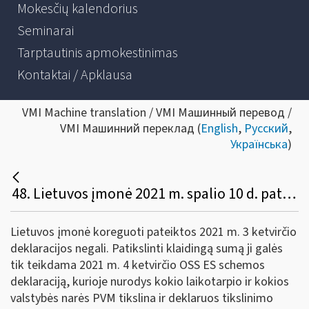
Mokesčių kalendorius
Seminarai
Tarptautinis apmokestinimas
Kontaktai / Apklausa
VMI Machine translation / VMI Машинный перевод /
VMI Машинний переклад (
English
,
Русский
,
Українська
)
48. Lietuvos įmonė 2021 m. spalio 10 d. pateikė OSS ES schemos 2021 m. 3 ketvirčio deklaraciją. 2021 m. spalio 15 d. Lietuvos įmonė pastebėjo, jog deklaracijoje padarė klaidą, vietoje 100 eurų, nurodydama 1000 eurų. Kaip ir kada Lietuvos įmonė gali patikslinti deklaraciją?
Lietuvos įmonė koreguoti pateiktos 2021 m. 3 ketvirčio
deklaracijos negali. Patikslinti klaidingą sumą ji galės
tik teikdama 2021 m. 4 ketvirčio OSS ES schemos
deklaraciją, kurioje nurodys kokio laikotarpio ir kokios
valstybės narės PVM tikslina ir deklaruos tikslinimo