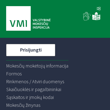
Prisijungti
Mokesčių mokėtojų informacija
Formos
Rinkmenos / Atviri duomenys
Skaičiuoklės ir pagalbininkai
Sąskaitos ir įmokų kodai
Mokesčių žinynas