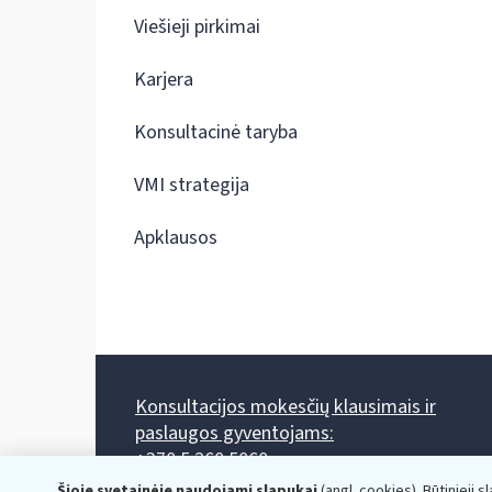
Viešieji pirkimai
Karjera
Konsultacinė taryba
VMI strategija
Apklausos
Konsultacijos mokesčių klausimais ir
paslaugos gyventojams:
+370 5 260 5060
Darbo laikas: I-IV 8.00-17.00, V 8.00-15.45.
Šioje svetainėje naudojami slapukai
(angl. cookies). Būtinieji s