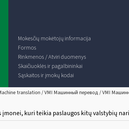
Mokesčių mokėtojų informacija
Formos
Rinkmenos / Atviri duomenys
Skaičiuoklės ir pagalbininkai
Sąskaitos ir įmokų kodai
Machine translation / VMI Машинный перевод / VMI Машин