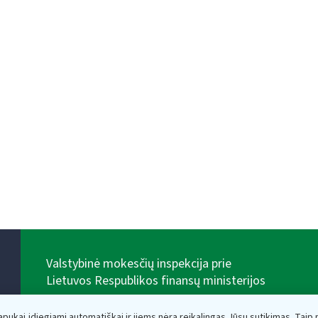
Valstybinė mokesčių inspekcija prie
Lietuvos Respublikos finansų ministerijos
Biudžetinė įstaiga. Juridinio asmens kodas — 188659752,
adresas: Vasario 16-osios g. 14, 01107 Vilnius, Lietuva,
lapukai įdiegiami automatiškai ir jiems nėra reikalingas Jūsų sutikimas. Taip pa