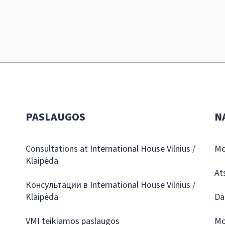
PASLAUGOS
N
Consultations at International House Vilnius /
Mo
Klaipėda
At
Консультации в International House Vilnius /
Klaipėda
Da
VMI teikiamos paslaugos
Mo