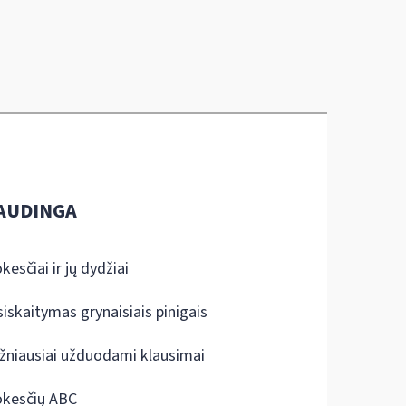
AUDINGA
kesčiai ir jų dydžiai
siskaitymas grynaisiais pinigais
žniausiai užduodami klausimai
kesčių ABC