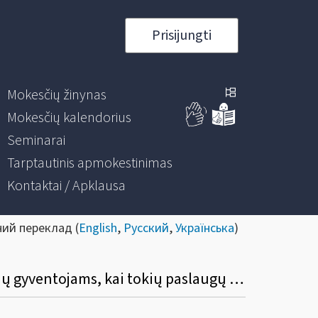
Prisijungti
Mokesčių žinynas
Mokesčių kalendorius
Seminarai
Tarptautinis apmokestinimas
Kontaktai / Apklausa
ний переклад (
English
,
Русский
,
Українська
)
23. Kurią OSS schemą rinktis Lietuvos įmonei, kuri teikia paslaugos kitų valstybių narių gyventojams, kai tokių paslaugų suteikimo vieta yra kita valstybė narė?