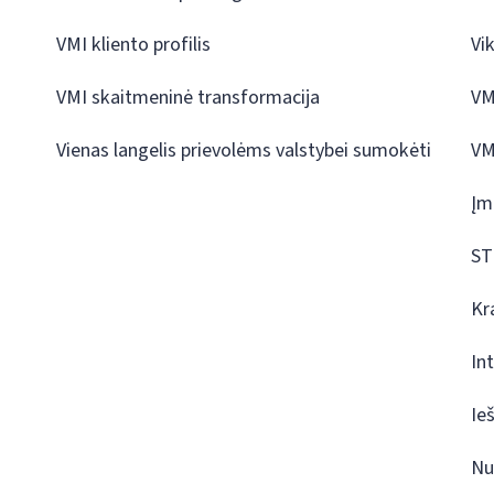
VMI kliento profilis
Vi
VMI skaitmeninė transformacija
VM
Vienas langelis prievolėms valstybei sumokėti
VM
Įm
ST
Kr
In
Ie
Nu