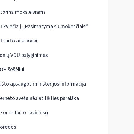
ktorina moksleiviams
I kviečia į „Pasimatymą su mokesčiais“
I turto aukcionai
onių VDU palyginimas
OP šešėliui
ašto apsaugos ministerijos informacija
terneto svetainės atitikties paraiška
škome turto savininkų
orodos