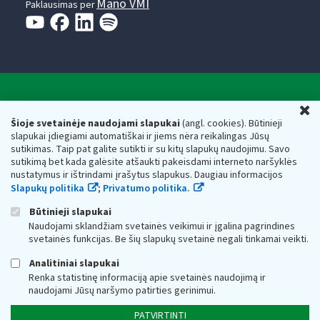
Mano VMI
Paklausimas per
Valstybinė mokesčių inspekcija prie Lietuvos
U
Respublikos finansų ministerijos
Šioje svetainėje naudojami slapukai
(angl. cookies). Būtinieji
slapukai įdiegiami automatiškai ir jiems nėra reikalingas Jūsų
Biudžetinė įstaiga. Juridinio asmens kodas — 188659752,
sutikimas. Taip pat galite sutikti ir su kitų slapukų naudojimu. Savo
adresas: Vasario 16-osios g. 14, 01107 Vilnius, Lietuva, el.paštas:
sutikimą bet kada galėsite atšaukti pakeisdami interneto naršyklės
vmi@vmi.lt
, E. pristatymo dėžutės adresas 188659752
nustatymus ir ištrindami įrašytus slapukus. Daugiau informacijos
Duomenys apie Valstybinę mokesčių inspekciją prie Lietuvos
Slapukų politika
;
Privatumo politika.
Respublikos finansų ministerijos kaupiami ir saugomi Juridinių
asmenų registre
Būtinieji slapukai
Naudojami sklandžiam svetainės veikimui ir įgalina pagrindines
svetainės funkcijas. Be šių slapukų svetainė negali tinkamai veikti.
Analitiniai slapukai
Renka statistinę informaciją apie svetainės naudojimą ir
naudojami Jūsų naršymo patirties gerinimui.
PATVIRTINTI