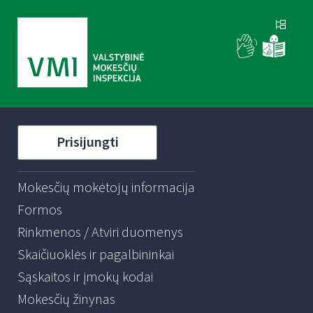
Prisijungti
Mokesčių mokėtojų informacija
Formos
Rinkmenos / Atviri duomenys
Skaičiuoklės ir pagalbininkai
Sąskaitos ir įmokų kodai
Mokesčių žinynas