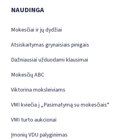
NAUDINGA
Mokesčiai ir jų dydžiai
Atsiskaitymas grynaisiais pinigais
Dažniausiai užduodami klausimai
Mokesčių ABC
Viktorina moksleiviams
VMI kviečia į „Pasimatymą su mokesčiais“
VMI turto aukcionai
Įmonių VDU palyginimas