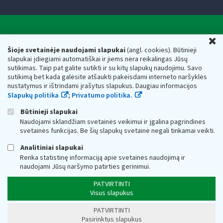
Valstybinė mokesčių inspekcija prie Lietuvos
U
Respublikos finansų ministerijos
Šioje svetainėje naudojami slapukai
(angl. cookies). Būtinieji
slapukai įdiegiami automatiškai ir jiems nėra reikalingas Jūsų
Biudžetinė įstaiga. Juridinio asmens kodas — 188659752,
sutikimas. Taip pat galite sutikti ir su kitų slapukų naudojimu. Savo
adresas: Vasario 16-osios g. 14, 01107 Vilnius, Lietuva, el.paštas:
sutikimą bet kada galėsite atšaukti pakeisdami interneto naršyklės
vmi@vmi.lt
, E. pristatymo dėžutės adresas 188659752
nustatymus ir ištrindami įrašytus slapukus. Daugiau informacijos
Duomenys apie Valstybinę mokesčių inspekciją prie Lietuvos
Slapukų politika
;
Privatumo politika.
Respublikos finansų ministerijos kaupiami ir saugomi Juridinių
asmenų registre
Būtinieji slapukai
Naudojami sklandžiam svetainės veikimui ir įgalina pagrindines
svetainės funkcijas. Be šių slapukų svetainė negali tinkamai veikti.
Analitiniai slapukai
Renka statistinę informaciją apie svetainės naudojimą ir
naudojami Jūsų naršymo patirties gerinimui.
PATVIRTINTI
Visus slapukus
PATVIRTINTI
Pasirinktus slapukus