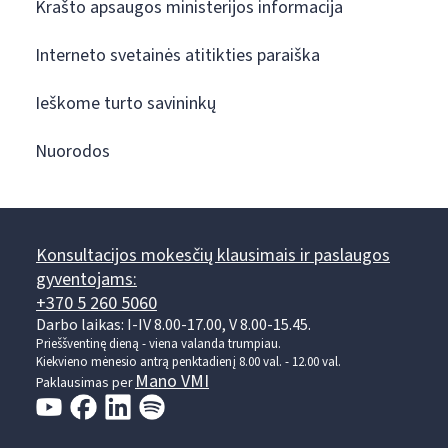
Krašto apsaugos ministerijos informacija
Interneto svetainės atitikties paraiška
Ieškome turto savininkų
Nuorodos
Konsultacijos mokesčių klausimais ir paslaugos
gyventojams:
+370 5 260 5060
Darbo laikas: I-IV 8.00-17.00, V 8.00-15.45.
Prieššventinę dieną - viena valanda trumpiau.
Kiekvieno mėnesio antrą penktadienį 8.00 val. - 12.00 val.
Mano VMI
Paklausimas per