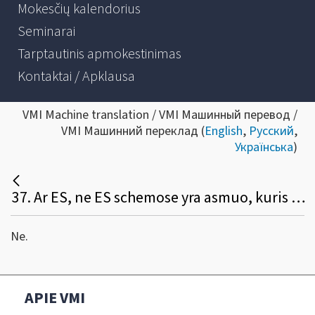
Mokesčių kalendorius
Seminarai
Tarptautinis apmokestinimas
Kontaktai / Apklausa
VMI Machine translation / VMI Машинный перевод /
VMI Машинний переклад (
English
,
Русский
,
Українська
)
37. Ar ES, ne ES schemose yra asmuo, kuris veikia taip, kaip importo tarpininkas Importo schemoje?
Ne.
APIE VMI