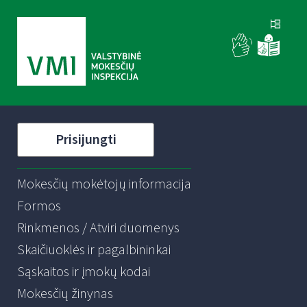
Prisijungti
Mokesčių mokėtojų informacija
Formos
Rinkmenos / Atviri duomenys
Skaičiuoklės ir pagalbininkai
Sąskaitos ir įmokų kodai
Mokesčių žinynas