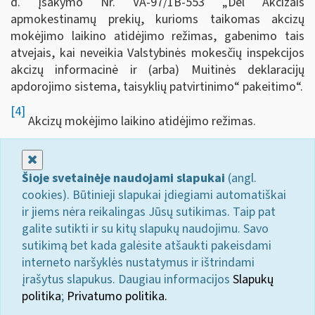
d. įsakymo Nr. VA-97/1B-553 „Dėl Akcizais
apmokestinamų prekių, kurioms taikomas akcizų
mokėjimo laikino atidėjimo režimas, gabenimo tais
atvejais, kai neveikia Valstybinės mokesčių inspekcijos
akcizų informacinė ir (arba) Muitinės deklaracijų
apdorojimo sistema, taisyklių patvirtinimo“ pakeitimo“.
[4]
Akcizų mokėjimo laikino atidėjimo režimas.
Uždaryti
Šioje svetainėje naudojami slapukai
(angl.
cookies). Būtinieji slapukai įdiegiami automatiškai
ir jiems nėra reikalingas Jūsų sutikimas. Taip pat
galite sutikti ir su kitų slapukų naudojimu. Savo
sutikimą bet kada galėsite atšaukti pakeisdami
interneto naršyklės nustatymus ir ištrindami
įrašytus slapukus. Daugiau informacijos
Slapukų
politika
;
Privatumo politika.