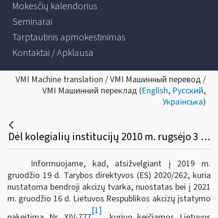
Mokesčių kalendorius
Seminarai
Tarptautinis apmokestinimas
Kontaktai / Apklausa
VMI Machine translation / VMI Машинный перевод /
VMI Машинний переклад (
English
,
Русский
,
Українська
)
Dėl kolegialių institucijų 2010 m. rugsėjo 3 d. įsakymo Nr. VA-97/1B-553 pakeitimo
Informuojame, kad, atsižvelgiant į 2019 m.
gruodžio 19 d. Tarybos direktyvos (ES) 2020/262, kuria
nustatoma bendroji akcizų tvarka, nuostatas bei į 2021
m. gruodžio 16 d. Lietuvos Respublikos akcizų įstatymo
[1]
pakeitimą Nr. XIV-777
, kuriuo keičiamos Lietuvos