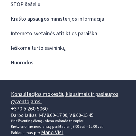
STOP šešėliui
Krašto apsaugos ministerijos informacija
Interneto svetainės atitikties paraiška
Ieškome turto savininkų
Nuorodos
Konsultacijos mokesčių klausimais ir paslaugos
gyventojams:
+370 5 260 5060
Darbo laikas: I-IV 8.00-17.00, V 8.00-15.45.
Prieššventinę dieną - viena valanda trumpiau.
Kiekvieno mėnesio antrą penktadienį 8.00 val. - 12.00 val.
Mano VMI
Paklausimas per