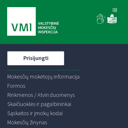
Prisijungti
Mokesčių mokėtojų informacija
Formos
Rinkmenos / Atviri duomenys
Skaičiuoklės ir pagalbininkai
Sąskaitos ir įmokų kodai
Mokesčių žinynas