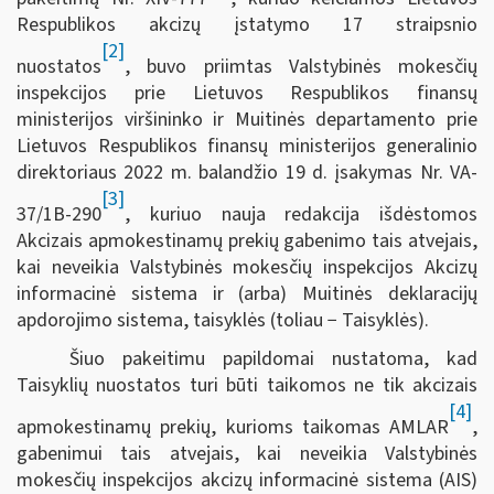
Respublikos akcizų įstatymo 17 straipsnio
[2]
nuostatos
, buvo priimtas Valstybinės mokesčių
inspekcijos prie Lietuvos Respublikos finansų
ministerijos viršininko ir Muitinės departamento prie
Lietuvos Respublikos finansų ministerijos generalinio
direktoriaus 2022 m. balandžio 19 d. įsakymas Nr. VA-
[3]
37/1B-290
, kuriuo nauja redakcija išdėstomos
Akcizais apmokestinamų prekių gabenimo tais atvejais,
kai neveikia Valstybinės mokesčių inspekcijos Akcizų
informacinė sistema ir (arba) Muitinės deklaracijų
apdorojimo sistema, taisyklės (toliau − Taisyklės).
Šiuo pakeitimu papildomai nustatoma, kad
Taisyklių nuostatos turi būti taikomos ne tik akcizais
[4]
apmokestinamų prekių, kurioms taikomas AMLAR
,
gabenimui tais atvejais, kai neveikia Valstybinės
mokesčių inspekcijos akcizų informacinė sistema (AIS)