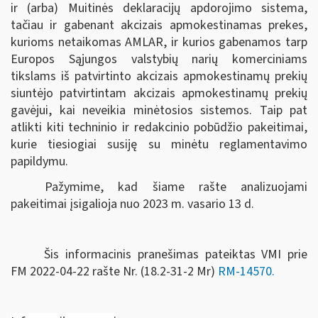
ir (arba) Muitinės deklaracijų apdorojimo sistema,
tačiau ir gabenant akcizais apmokestinamas prekes,
kurioms netaikomas AMLAR, ir kurios gabenamos tarp
Europos Sąjungos valstybių narių komerciniams
tikslams iš patvirtinto akcizais apmokestinamų prekių
siuntėjo patvirtintam akcizais apmokestinamų prekių
gavėjui, kai neveikia minėtosios sistemos. Taip pat
atlikti kiti techninio ir redakcinio pobūdžio pakeitimai,
kurie tiesiogiai susiję su minėtu reglamentavimo
papildymu.
Pažymime, kad šiame rašte analizuojami
pakeitimai įsigalioja nuo 2023 m. vasario 13 d.
Šis informacinis pranešimas pateiktas VMI prie
FM
2022-04-22 rašte Nr. (18.2-31-2 Mr)
RM-14570
.