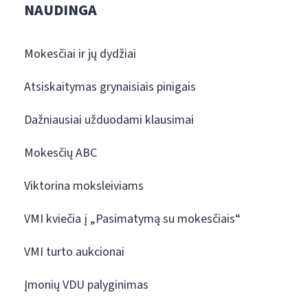
NAUDINGA
Mokesčiai ir jų dydžiai
Atsiskaitymas grynaisiais pinigais
Dažniausiai užduodami klausimai
Mokesčių ABC
Viktorina moksleiviams
VMI kviečia į „Pasimatymą su mokesčiais“
VMI turto aukcionai
Įmonių VDU palyginimas