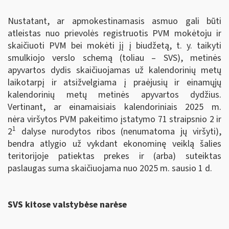
Nustatant, ar apmokestinamasis asmuo gali būti
atleistas nuo prievolės registruotis PVM mokėtoju ir
skaičiuoti PVM bei mokėti jį į biudžetą, t. y. taikyti
smulkiojo verslo schemą (toliau – SVS), metinės
apyvartos dydis skaičiuojamas už kalendorinių metų
laikotarpį ir atsižvelgiama į praėjusių ir einamųjų
kalendorinių metų metinės apyvartos dydžius.
Vertinant, ar einamaisiais kalendoriniais 2025 m.
nėra viršytos PVM pakeitimo įstatymo 71 straipsnio 2 ir
1
2
dalyse nurodytos ribos (nenumatoma jų viršyti),
bendra atlygio už vykdant ekonominę veiklą šalies
teritorijoje patiektas prekes ir (arba) suteiktas
paslaugas suma skaičiuojama nuo 2025 m. sausio 1 d.
SVS kitose valstybėse narėse