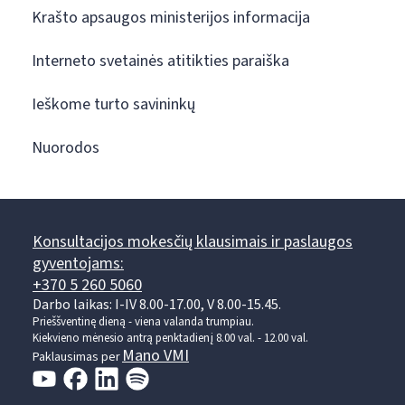
Krašto apsaugos ministerijos informacija
Interneto svetainės atitikties paraiška
Ieškome turto savininkų
Nuorodos
Konsultacijos mokesčių klausimais ir paslaugos
gyventojams:
+370 5 260 5060
Darbo laikas: I-IV 8.00-17.00, V 8.00-15.45.
Prieššventinę dieną - viena valanda trumpiau.
Kiekvieno mėnesio antrą penktadienį 8.00 val. - 12.00 val.
Mano VMI
Paklausimas per