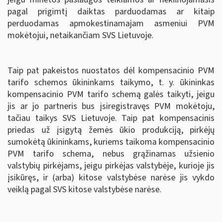
pagal prigimtį daiktas parduodamas ar kitaip
perduodamas apmokestinamajam asmeniui PVM
mokėtojui, netaikančiam SVS Lietuvoje.
Taip pat pakeistos nuostatos dėl kompensacinio PVM
tarifo schemos ūkininkams taikymo, t. y. ūkininkas
kompensacinio PVM tarifo schemą galės taikyti, jeigu
jis ar jo partneris bus įsiregistravęs PVM mokėtoju,
tačiau taikys SVS Lietuvoje. Taip pat kompensacinis
priedas už įsigytą žemės ūkio produkciją, pirkėjų
sumokėtą ūkininkams, kuriems taikoma kompensacinio
PVM tarifo schema, nebus grąžinamas u
žsienio
valstybių
pirkėjams, jeigu pirkėjas valstybėje, kurioje jis
įsikūręs, ir (arba) kitose valstybėse narėse jis vykdo
veiklą pagal SVS kitose valstybėse narėse.