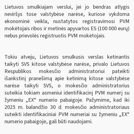
Lietuvos smulkiajam verslui, jei jo bendras atlygis
neviršys tose valstybėse narėse, kuriose vykdoma
ekonominė veikla, nustatytos registravimosi PVM
mokėtojais ribos ir metinės apyvartos ES (100 000 eurų)
nebus prievolės registruotis PVM mokėtojais.
Tokiu atveju, Lietuvos smulkusis verslas ketinantis
taikyti SVS kitose valstybėse narėse, privalo Lietuvos
Respublikos mokesčio administratoriui pateikti
išankstinį pranešimą apie ketinimą kitose valstybėse
narėse taikyti SVS, o mokesčio administratorius
suteikia tokiam asmeniui identifikacinį PVM numerį su
žymeniu „EX“ numerio pabaigoje. Pažymime, kad iki
2025 m. balandžio 30 d. mokesčio administratoriaus
suteikti identifikaciniai PVM numeriai su žymeniu „EX“
numerio pabaigoje, gali būti naudojami.