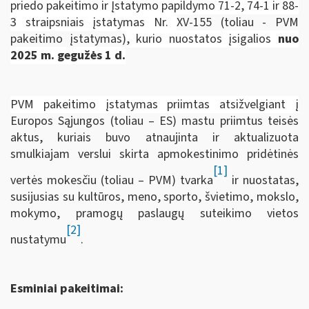
priedo pakeitimo ir Įstatymo papildymo 71-2, 74-1 ir 88-
3 straipsniais įstatymas Nr.
XV-155 (toliau ­- PVM
pakeitimo įstatymas)
, kurio nuostatos įsigalios
nuo
2025 m. gegužės 1 d.
PVM pakeitimo įstatymas priimtas atsižvelgiant į
Europos Sąjungos (toliau – ES) mastu priimtus teisės
aktus, kuriais buvo atnaujinta ir aktualizuota
smulkiajam verslui skirta apmokestinimo pridėtinės
[1]
vertės mokesčiu (toliau – PVM) tvarka
ir nuostatas,
susijusias su kultūros, meno, sporto, švietimo, mokslo,
mokymo, pramogų paslaugų suteikimo vietos
[2]
nustatymu
.
Esminiai pakeitimai: