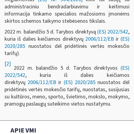
administraciniu bendradarbiavimu ir keitimusi
informacija tinkamo specialios mažosioms įmonėms
skirtos schemos taikymo stebėsenos tikslais.
2022 m. balandžio 5 d. Tarybos direktyvą
(ES) 2022/542
,
kuria iš dalies keičiamos direktyvų
2006/112/EB
ir
(ES)
2020/285
nuostatos dėl pridėtinės vertės mokesčio
tarifų).
[2]
2022 m. balandžio 5 d. Tarybos direktyvos
(ES)
2022/542
, kuria iš dalies keičiamos
direktyvų
2006/112/EB
ir
(ES) 2020/285
nuostatos dėl
pridėtinės vertės mokesčio tarifų, nuostatas, susijusias
su kultūros, meno, sporto, švietimo, mokslo, mokymo,
pramogų paslaugų suteikimo vietos nustatymu.
APIE VMI