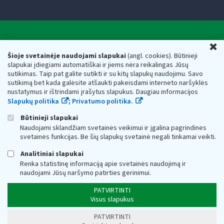
Valstybinė mokesčių inspekcija prie Lietuvos
U
Respublikos finansų ministerijos
Šioje svetainėje naudojami slapukai
(angl. cookies). Būtinieji
slapukai įdiegiami automatiškai ir jiems nėra reikalingas Jūsų
Biudžetinė įstaiga. Juridinio asmens kodas — 188659752,
sutikimas. Taip pat galite sutikti ir su kitų slapukų naudojimu. Savo
adresas: Vasario 16-osios g. 14, 01107 Vilnius, Lietuva, el.paštas:
sutikimą bet kada galėsite atšaukti pakeisdami interneto naršyklės
vmi@vmi.lt
, E. pristatymo dėžutės adresas 188659752
nustatymus ir ištrindami įrašytus slapukus. Daugiau informacijos
Duomenys apie Valstybinę mokesčių inspekciją prie Lietuvos
Slapukų politika
;
Privatumo politika.
Respublikos finansų ministerijos kaupiami ir saugomi Juridinių
asmenų registre
Būtinieji slapukai
Naudojami sklandžiam svetainės veikimui ir įgalina pagrindines
svetainės funkcijas. Be šių slapukų svetainė negali tinkamai veikti.
Analitiniai slapukai
Renka statistinę informaciją apie svetainės naudojimą ir
naudojami Jūsų naršymo patirties gerinimui.
PATVIRTINTI
Visus slapukus
PATVIRTINTI