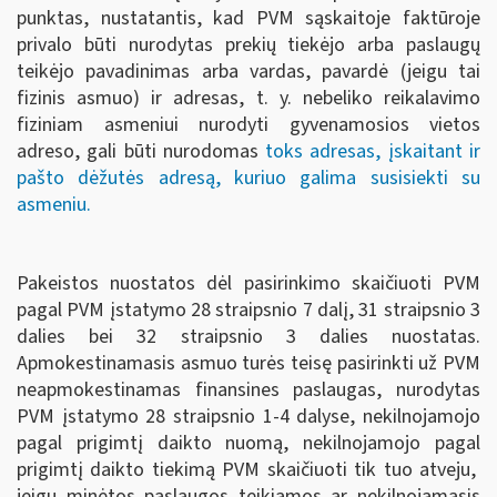
punktas, nustatantis, kad PVM sąskaitoje faktūroje
privalo būti nurodytas prekių tiekėjo arba paslaugų
teikėjo pavadinimas arba vardas, pavardė (jeigu tai
fizinis asmuo) ir adresas, t. y. nebeliko reikalavimo
fiziniam asmeniui nurodyti gyvenamosios vietos
adreso, gali būti nurodomas
toks adresas, įskaitant ir
pašto dėžutės adresą, kuriuo galima susisiekti su
asmeniu.
Pakeistos nuostatos dėl pasirinkimo skaičiuoti PVM
pagal PVM įstatymo 28 straipsnio 7 dalį, 31 straipsnio 3
dalies bei 32 straipsnio 3 dalies nuostatas.
Apmokestinamasis asmuo turės teisę pasirinkti už PVM
neapmokestinamas finansines paslaugas, nurodytas
PVM įstatymo 28 straipsnio 1-4 dalyse, nekilnojamojo
pagal prigimtį daikto nuomą, nekilnojamojo pagal
prigimtį daikto tiekimą PVM skaičiuoti tik tuo atveju,
jeigu minėtos paslaugos teikiamos ar nekilnojamasis