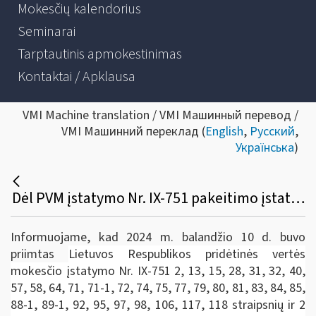
Mokesčių kalendorius
Seminarai
Tarptautinis apmokestinimas
Kontaktai / Apklausa
VMI Machine translation / VMI Машинный перевод /
VMI Машинний переклад (
English
,
Русский
,
Українська
)
Dėl PVM įstatymo Nr. IX-751 pakeitimo įstatymo ir su juo susijusių pakeitimų nuo 2025-05-01
Informuojame, kad 2024 m. balandžio 10 d. buvo
priimtas
Lietuvos Respublikos pridėtinės vertės
mokesčio įstatymo Nr. IX-751 2, 13, 15, 28, 31, 32, 40,
57, 58, 64, 71, 71-1, 72, 74, 75, 77, 79, 80, 81, 83, 84, 85,
88-1, 89-1, 92, 95, 97, 98, 106, 117, 118 straipsnių ir 2