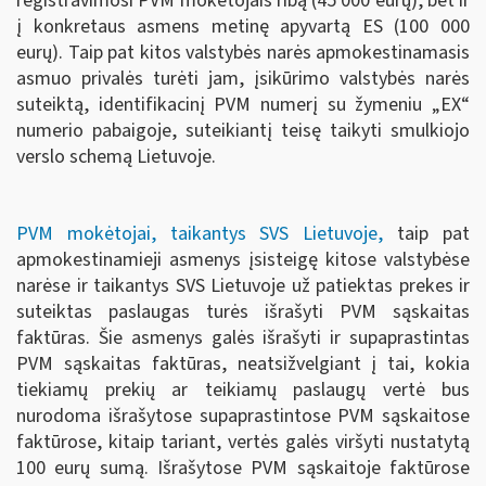
registravimosi PVM mokėtojais ribą (45 000 eurų), bet ir
į konkretaus asmens metinę apyvartą ES (100 000
eurų). Taip pat kitos valstybės narės apmokestinamasis
asmuo privalės turėti jam, įsikūrimo valstybės narės
suteiktą, identifikacinį PVM numerį su žymeniu „EX“
numerio pabaigoje, suteikiantį teisę taikyti smulkiojo
verslo schemą Lietuvoje.
PVM mokėtojai, taikantys SVS Lietuvoje,
taip pat
apmokestinamieji asmenys įsisteigę kitose valstybėse
narėse ir taikantys SVS Lietuvoje už patiektas prekes ir
suteiktas paslaugas turės išrašyti PVM sąskaitas
faktūras. Šie asmenys galės išrašyti ir supaprastintas
PVM sąskaitas faktūras, neatsižvelgiant į tai, kokia
tiekiamų prekių ar teikiamų paslaugų vertė bus
nurodoma išrašytose supaprastintose PVM sąskaitose
faktūrose, kitaip tariant, vertės galės viršyti nustatytą
100 eurų sumą. Išrašytose PVM sąskaitoje faktūrose