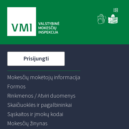
Prisijungti
Mokesčių mokėtojų informacija
Formos
Rinkmenos / Atviri duomenys
Skaičiuoklės ir pagalbininkai
Sąskaitos ir įmokų kodai
Mokesčių žinynas