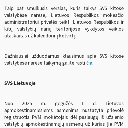
Taip pat smulkusis verslas, kuris taikys SVS kitose
valstybėse narėse, Lietuvos Respublikos mokesčio
administratoriui privalės teikti Lietuvos Respublikos ir
kitų valstybių narių teritorijose vykdytos veiklos
ataskaitas už kalendorinį ketvirtį.
Dažniausiai užduodamus klausimus apie SVS kitose
valstybėse narėse taikymą galite rasti
čia
.
SVS Lietuvoje
Nuo 2025 m. gegužės 1 d. Lietuvos
apmokestinamiesiems asmenims nustatyta prievolė
registruotis PVM mokėtojais dėl paslaugų iš užsienio
valstybių apmokestinamųjų asmenų už kurias jie PVM