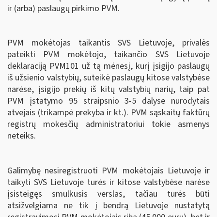
ir (arba) paslaugų pirkimo PVM.
PVM mokėtojas taikantis SVS Lietuvoje, privalės
pateikti PVM mokėtojo, taikančio SVS Lietuvoje
deklaraciją PVM101 už tą mėnesį, kurį įsigijo paslaugų
iš užsienio valstybių, suteikė paslaugų kitose valstybėse
narėse, įsigijo prekių iš kitų valstybių narių, taip pat
PVM įstatymo 95 straipsnio 3-5 dalyse nurodytais
atvejais (trikampė prekyba ir kt.). PVM sąskaitų faktūrų
registrų mokesčių administratoriui tokie asmenys
neteiks.
Galimybę nesiregistruoti PVM mokėtojais Lietuvoje ir
taikyti SVS Lietuvoje turės ir kitose valstybėse narėse
įsisteigęs smulkusis verslas, tačiau turės būti
atsižvelgiama ne tik į bendrą Lietuvoje nustatytą