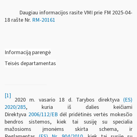
Daugiau informacijos rasite VMI prie FM 2025-04-
18 rašte Nr.
RM-20161
Informaciją parengė
Teisės departamentas
[1]
2020 m. vasario 18 d. Tarybos direktyva
(ES)
2020/285
, kuria iš dalies keičiami
Direktyva
2006/112/EB
dėl pridėtinės vertės mokesčio
bendros sistemos, kiek tai susiję su specialia
mažosioms įmonėms skirta schema, ir
Reglamentas
(ES) Nr. 904/2010
, kiek tai susiję su