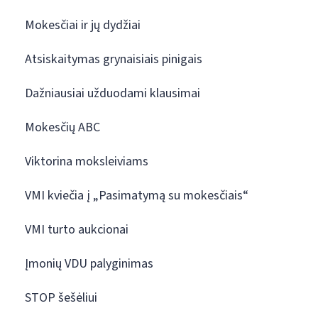
Mokesčiai ir jų dydžiai
Atsiskaitymas grynaisiais pinigais
Dažniausiai užduodami klausimai
Mokesčių ABC
Viktorina moksleiviams
VMI kviečia į „Pasimatymą su mokesčiais“
VMI turto aukcionai
Įmonių VDU palyginimas
STOP šešėliui