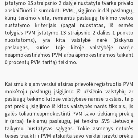
įstatymo 95 straipsnio 2 dalyje nustatyta tvarka privalo
apskaičiuoti ir sumokėti PVM, įsigijimo ir dėl paslaugų,
kurių teikimo vieta, remiantis paslaugų teikimo vietos
nustatymo kriterijais (pagal nuostatas, iš esmės
tolygias PVM įstatymo 13 straipsnio 2 dalies 1 punkto
nuostatoms), yra kita valstybė narė (išskyrus
paslaugas, kurios toje kitoje valstybėje narėje
neapmokestinamos PVM arba apmokestinamos taikant
0 procentų PVM tarifą) teikimo.
Kai smulkiajam verslui atsiras prievolė registruotis PVM
mokėtoju paslaugų įsigijimo iš užsienio valstybių ar
paslaugų teikimo kitose valstybėse narėse tikslais, taip
pat prekių įsigijimo iš kitos valstybės narės tikslais, jis
galės toliau neapmokestinti PVM savo tiekiamų prekių
ir (arba) teikiamų paslaugų, jei tenkins SVS Lietuvoje
taikymui nustatytas sąlygas. Tokie asmenys neturės
teisės traukti į PVM atskaitą savo veiklai įsigytų prekių