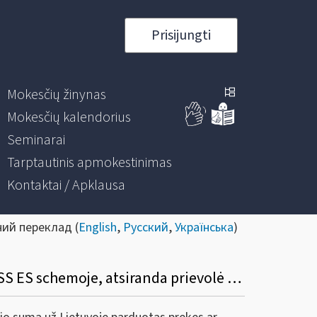
Prisijungti
Mokesčių žinynas
Mokesčių kalendorius
Seminarai
Tarptautinis apmokestinimas
Kontaktai / Apklausa
ний переклад (
English
,
Русский
,
Українська
)
11. Ar Lietuvos įmonei, kuri nėra registruota PVM mokėtoja Lietuvoje, įsiregistravus OSS ES schemoje, atsiranda prievolė registruotis PVM mokėtoja Lietuvoje?