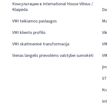
Консультации в International House Vilnius /
Klaipėda
Da
VMI teikiamos paslaugos
Mo
VMI kliento profilis
Vi
VMI skaitmeninė transformacija
VM
Vienas langelis prievolėms valstybei sumokėti
VM
Įm
ST
Kr
In