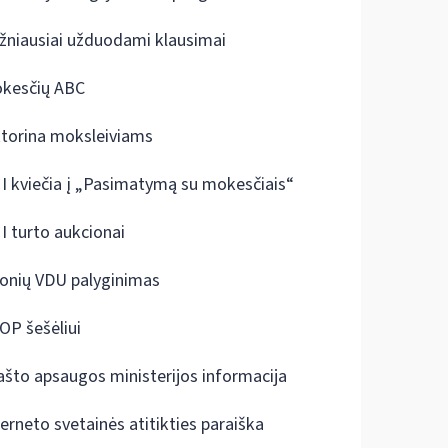
žniausiai užduodami klausimai
kesčių ABC
ktorina moksleiviams
I kviečia į „Pasimatymą su mokesčiais“
I turto aukcionai
onių VDU palyginimas
OP šešėliui
ašto apsaugos ministerijos informacija
terneto svetainės atitikties paraiška