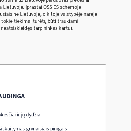
gio suma už Lietuvoje parduotas prekes ar
ja Lietuvoje. Įprastai OSS ES schemoje
siais ne Lietuvoje, o kitoje valstybėje narėje
 tokie tiekimai turėtų būti traukiami
 neatsiskleidęs tarpininkas kartu).
AUDINGA
kesčiai ir jų dydžiai
siskaitymas grynaisiais pinigais