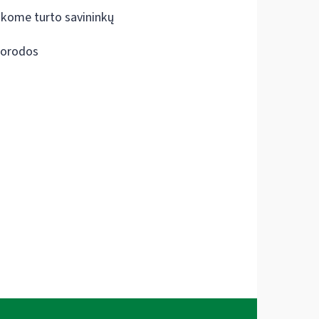
škome turto savininkų
orodos