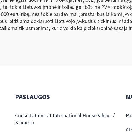
 yra neregistruota PVM mokėtoja, nes, pvz., jos bendra atly
s, tai tokia Lietuvos įmonė ir toliau gali būti ne PVM mokėto
000 eurų ribą, nes tokie pardavimai įprastai bus laikomi įvyku
bus leidžiama deklaruoti Lietuvoje įvykusius tiekimus ir tada
 taikoma tik asmenims, kurie veikia kaip elektroninė sąsaja ir
PASLAUGOS
N
Consultations at International House Vilnius /
Mo
Klaipėda
At