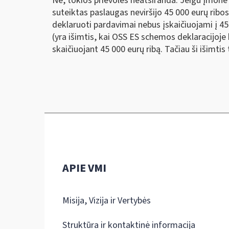
Ne, tokios prievolės neatsiranda. Jeigu įmonė
suteiktas paslaugas neviršijo 45 000 eurų ribo
deklaruoti pardavimai nebus įskaičiuojami į 45 
(yra išimtis, kai OSS ES schemos deklaracijoje 
skaičiuojant 45 000 eurų ribą. Tačiau ši išimtis
APIE VMI
Misija, Vizija ir Vertybės
Struktūra ir kontaktinė informacija