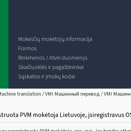
Mokesčių mokėtojų informacija
Formos
Rinkmenos / Atviri duomenys
Skaičiuoklės ir pagalbininkai
Sąskaitos ir įmokų kodai
Machine translation / VMI Машинный перевод / VMI Машин