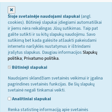
Uždaryti
Šioje svetainėje naudojami slapukai
(angl.
cookies). Būtinieji slapukai įdiegiami automatiškai
ir jiems nėra reikalingas Jūsų sutikimas. Taip pat
galite sutikti ir su kitų slapukų naudojimu. Savo
sutikimą bet kada galėsite atšaukti pakeisdami
interneto naršyklės nustatymus ir ištrindami
įrašytus slapukus. Daugiau informacijos
Slapukų
politika
;
Privatumo politika.
Būtinieji slapukai
Naudojami sklandžiam svetainės veikimui ir įgalina
pagrindines svetainės funkcijas. Be šių slapukų
svetainė negali tinkamai veikti.
Analitiniai slapukai
Renka statistinę informaciją apie svetainės