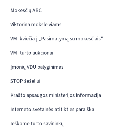
Mokesčių ABC
Viktorina moksleiviams
VMI kviečia į „Pasimatymą su mokesčiais“
VMI turto aukcionai
Įmonių VDU palyginimas
STOP šešėliui
Krašto apsaugos ministerijos informacija
Interneto svetainės atitikties paraiška
Ieškome turto savininkų