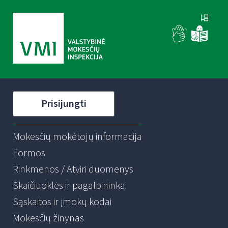
Prisijungti
Mokesčių mokėtojų informacija
Formos
Rinkmenos / Atviri duomenys
Skaičiuoklės ir pagalbininkai
Sąskaitos ir įmokų kodai
Mokesčių žinynas