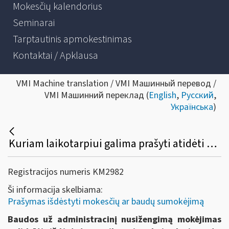
Mokesčių kalendorius
Seminarai
Tarptautinis apmokestinimas
Kontaktai / Apklausa
VMI Machine translation / VMI Машинный перевод /
VMI Машинний переклад (
English
,
Русский
,
Українська
)
Kuriam laikotarpiui galima prašyti atidėti arba išdėstyti mokestinių nepriemokų ar baudos už administracinį teisės pažeidimą mokėjimo terminus?
Registracijos numeris KM2982
Ši informacija skelbiama:
Prašymas išdėstyti mokesčių ar baudų sumokėjimą
Baudos už administracinį nusižengimą mokėjimas