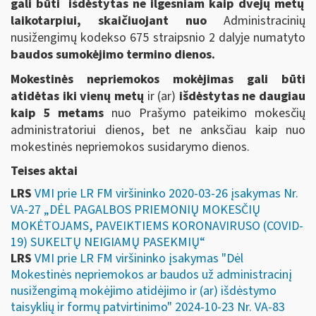
gali būti išdėstytas ne ilgesniam kaip dvejų metų
laikotarpiui, skaičiuojant nuo
Administracinių
nusižengimų kodekso 675 straipsnio 2 dalyje numatyto
baudos sumokėjimo termino dienos.
Mokestinės nepriemokos mokėjimas gali būti
atidėtas iki vienų metų
ir (ar)
išdėstytas ne daugiau
kaip 5 metams
nuo Prašymo pateikimo mokesčių
administratoriui dienos, bet ne anksčiau kaip nuo
mokestinės nepriemokos susidarymo dienos.
Teises aktai
LRS
VMI prie LR FM viršininko 2020-03-26 įsakymas Nr.
VA-27 „DĖL PAGALBOS PRIEMONIŲ MOKESČIŲ
MOKĖTOJAMS, PAVEIKTIEMS KORONAVIRUSO (COVID-
19) SUKELTŲ NEIGIAMŲ PASEKMIŲ“
LRS
VMI prie LR FM viršininko įsakymas "Dėl
Mokestinės nepriemokos ar baudos už administracinį
nusižengimą mokėjimo atidėjimo ir (ar) išdėstymo
taisyklių ir formų patvirtinimo" 2024-10-23 Nr. VA-83