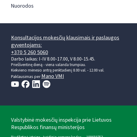
Nuorodos
Konsultacijos mokesčių klausimais ir paslaugos
gyventojams:
+370 5 260 5060
Darbo laikas: I-IV 8.00-17.00, V 8.00-15.45.
Prieššventinę dieną - viena valanda trumpiau.
Kiekvieno mėnesio antrą penktadienį 8.00 val. - 12.00 val.
Mano VMI
Paklausimas per
Valstybinė mokesčių inspekcija prie Lietuvos
Respublikos finansų ministerijos