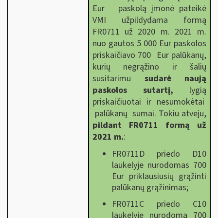
Eur paskolą įmonė pateikė
VMI užpildydama formą
FR0711 už 2020 m. 2021 m.
nuo gautos 5 000 Eur paskolos
priskaičiavo 700 Eur palūkanų,
kurių negrąžino ir šalių
susitarimu
sudarė naują
paskolos sutartį,
lygią
priskaičiuotai ir nesumokėtai
palūkanų sumai. Tokiu atveju,
pildant FR0711 formą už
2021 m.
:
FR0711D priedo D10
laukelyje nurodomas 700
Eur priklausiusių grąžinti
palūkanų grąžinimas;
FR0711C priedo C10
laukelyje nurodoma 700