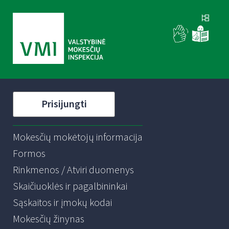
Prisijungti
Mokesčių mokėtojų informacija
Formos
Rinkmenos / Atviri duomenys
Skaičiuoklės ir pagalbininkai
Sąskaitos ir įmokų kodai
Mokesčių žinynas