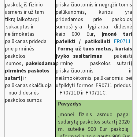
paskolą iš fizinio
priskaičiuotomis ir negrąžintomis
asmens ir už tam
palūkanomis, kurios yra
tikrą laikotarpį
pridedamos prie paskolos
sukauptas ir
sumos) yra lygi arba didesnė
neišmokėtas
kaip 600 Eur,
įmonė
turi
palūkanas prideda
pateikti / patikslinti
FR0711
prie pirminės
formą už tuos metus, kuriais
paskolos
įvyko susitarimas
pakeisti
sumos,
pakeisdama
pirminę paskolos sutartį
pirminės paskolos
priskaičiuotomis ir
sutartį
ir
neišmokėtomis palūkanomis bei
palūkanas skaičiuoja
užpildyti formos FR0711 priedus
nuo didesnės
FR0711D ir
FR0711C
.
paskolos sumos
Pavyzdys
Įmonei fizinis asmuo pagal
sudarytą paskolos sutartį 2020
m. suteikė 900 Eur paskolą.
Informaciją apie gautą 900 Eur