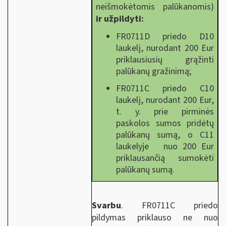
neišmokėtomis palūkanomis)
ir užpildyti:
FR0711D priedo D10
laukelį, nurodant 200 Eur
priklausiusių grąžinti
palūkanų gražinimą;
FR0711C priedo C10
laukelį, nurodant 200 Eur,
t. y. prie pirminės
paskolos sumos pridėtų
palūkanų sumą, o C11
laukelyje nuo 200 Eur
priklausančią sumokėti
palūkanų sumą.
Svarbu
.
FR0711C priedo
pildymas priklauso ne nuo