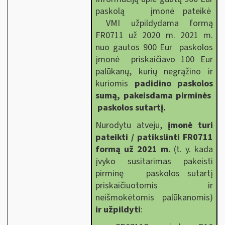
paskolą įmonė pateikė
VMI užpildydama formą
FR0711 už 2020 m. 2021 m.
nuo gautos 900 Eur paskolos
įmonė priskaičiavo 100 Eur
palūkanų, kurių negrąžino ir
kuriomis
padidino paskolos
sumą, pakeisdama pirminės
paskolos sutartį.
Nurodytu atveju,
įmonė turi
pateikti / patikslinti FR0711
formą už 2021 m.
(t. y. kada
įvyko susitarimas pakeisti
pirminę paskolos sutartį
priskaičiuotomis ir
neišmokėtomis palūkanomis)
ir užpildyti
: