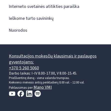
Interneto svetainės atitikties paraiška
Ieškome turto savininkų
Nuorodos
Konsultacijos mokesčių klausimais ir paslaugos
gyventojams:
+370 5 260 5060
Darbo laikas: I-IV 8.00-17.00, V 8.00-15.45.
Prieššventinę dieną - viena valanda trumpiau.
Kiekvieno mėnesio antrą penktadienį 8.00 val. - 12.00 val.
Mano VMI
Paklausimas per