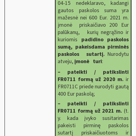
04-15 nedeklaravo, kadangi
gautos paskolos suma yra
mažesnė nei 600 Eur. 2021 m.
įmonė priskaičiavo 200 Eur
palūkanų, kurių negrąžino ir
kuriomis
padidino paskolos
sumą, pakeisdama pirminės
paskolos sutartį.
Nurodytu
atveju,
įmonė turi
:
– pateikti / patikslinti
FR0711 formą už 2020 m.
ir
FR0711C priede nurodyti gautą
400 Eur paskolą;
– pateikti / patikslinti
FR0711 formą už 2021 m.
(t.
y. kada įvyko susitarimas
pakeisti pirminę paskolos
sutartį priskaičiuotoms ir