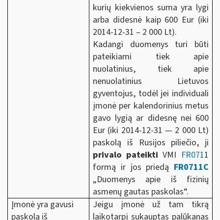
kurių kiekvienos suma yra lygi
arba didesnė kaip 600 Eur (iki
2014-12-31 –
2 000 Lt).
Kadangi duomenys turi būti
pateikiami tiek apie
nuolatinius, tiek apie
nenuolatinius Lietuvos
gyventojus, todėl jei individuali
įmonė per kalendorinius metus
gavo lygią ar didesnę nei 600
Eur (iki
2014-12-31 —
2 000 Lt)
paskolą iš Rusijos piliečio, ji
privalo pateikti
VMI
FR071
1
formą ir jos priedą
FR0711C
„Duomenys apie iš fizinių
asmenų gautas paskolas“.
Įmonė yra gavusi
Jeigu įmonė už tam tikrą
paskolą iš
laikotarpį sukauptas palūkanas