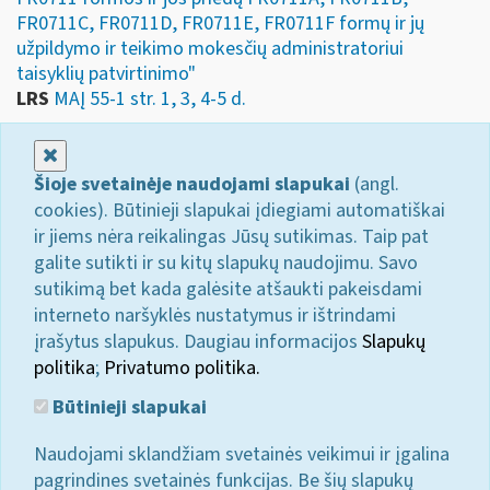
FR0711C, FR0711D, FR0711E, FR0711F formų ir jų
užpildymo ir teikimo mokesčių administratoriui
taisyklių patvirtinimo"
LRS
MAĮ 55-1 str. 1, 3, 4-5 d.
Uždaryti
Šioje svetainėje naudojami slapukai
(angl.
cookies). Būtinieji slapukai įdiegiami automatiškai
ir jiems nėra reikalingas Jūsų sutikimas. Taip pat
galite sutikti ir su kitų slapukų naudojimu. Savo
sutikimą bet kada galėsite atšaukti pakeisdami
interneto naršyklės nustatymus ir ištrindami
įrašytus slapukus. Daugiau informacijos
Slapukų
politika
;
Privatumo politika.
Būtinieji slapukai
Naudojami sklandžiam svetainės veikimui ir įgalina
pagrindines svetainės funkcijas. Be šių slapukų