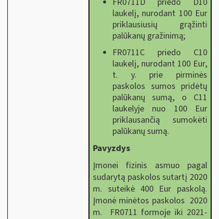
FR0711D priedo D10
laukelį, nurodant 100 Eur
priklausiusių grąžinti
palūkanų gražinimą;
FR0711C priedo C10
laukelį, nurodant 100 Eur,
t. y. prie pirminės
paskolos sumos pridėtų
palūkanų sumą, o C11
laukelyje nuo 100 Eur
priklausančią sumokėti
palūkanų sumą.
Pavyzdys
Įmonei fizinis asmuo pagal
sudarytą paskolos sutartį 2020
m. suteikė 400 Eur paskolą.
Įmonė minėtos paskolos 2020
m. FR0711 formoje iki 2021-