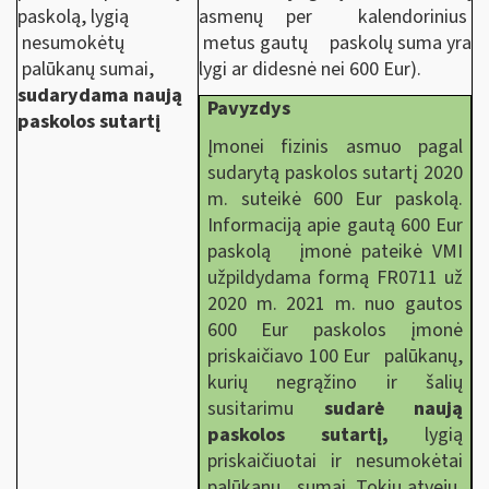
paskolą, lygią
asmenų per kalendorinius
nesumokėtų
metus gautų paskolų suma yra
palūkanų sumai,
lygi ar didesnė nei 600 Eur).
sudarydama naują
Pavyzdys
paskolos sutartį
Įmonei fizinis asmuo pagal
sudarytą paskolos sutartį 2020
m. suteikė 600 Eur paskolą.
Informaciją apie gautą 600 Eur
paskolą įmonė pateikė VMI
užpildydama formą FR0711 už
2020 m. 2021 m. nuo gautos
600 Eur paskolos įmonė
priskaičiavo 100 Eur palūkanų,
kurių negrąžino ir šalių
susitarimu
sudarė naują
paskolos sutartį,
lygią
priskaičiuotai ir nesumokėtai
palūkanų sumai. Tokiu atveju,