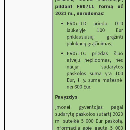
pildant FR0711 formą už
2021 m., nurodomas
:
FR0711D priedo D10
laukelyje 100 Eur
priklausiusių grąžinti
palūkanų grąžinimas;
FR0711C priedas šiuo
atveju nepildomas, nes
naujai sudarytos
paskolos suma yra 100
Eur, t. y. suma mažesnė
nei 600 Eur.
Pavyzdys
Įmonei
gyventojas pagal
sudarytą paskolos sutartį 2020
m. suteikė 5 000 Eur paskolą.
Informaciją apie gautą 5 000