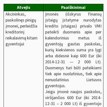
Atvejis
Paaiškinimai
Akcininkas,
Įmonės (išskyrus Finansų
paskolinęs pinigų
įstaigų įstatyme nurodytas
įmonei, perleidžia
kredito įstaigas) privalo VMI
kreditorinį
pateikti duomenis apie per
reikalavimą kitam
kalendorinius metus iš
gyventojui
gyventojų gautas paskolas,
kurių kiekvienos suma yra lygi
arba didesnė kaip 600 Eur (iki
2014-12-31 —
2 000 Lt).
Duomenys turi būti pateikiami
tiek apie nuolatinius, tiek apie
nenuolatinius Lietuvos
gyventojus.
Jeigu įmonė naujos paskolos,
viršijančios 600 Eur (iki
2014-
12-31 –
2 000 Lt) iš gyventojo