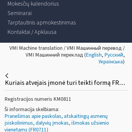
Mokesčių kalendorius
Seminarai
Tarptautinis apmokestinimas
Kontaktai / Apklausa
VMI Machine translation / VMI Машинный перевод /
VMI Машинний переклад (
English
,
Русский
,
Українська
)
Kuriais atvejais įmonė turi teikti formą FR0711?
Registracijos numeris KM0811
Ši informacija skelbiama:
Pranešimas apie paskolas, atskaitingų asmenų
įsiskolinimus, dalyvių įmokas, išmokas užsienio
vienetams (FR0711)