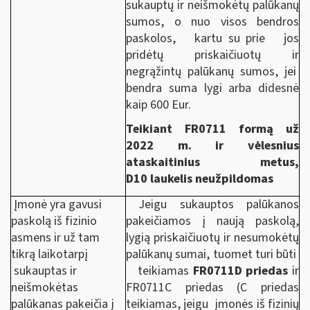
sukauptų ir neišmokėtų palūkanų
sumos, o nuo visos bendros
paskolos, kartu su prie jos
pridėtų priskaičiuotų ir
negrąžintų palūkanų sumos, jei
bendra suma lygi arba didesnė
kaip 600 Eur.
Teikiant FR0711 formą už
2022 m. ir vėlesnius
ataskaitinius metus,
D10 laukelis neužpildomas
Įmonė yra gavusi
Jeigu sukauptos palūkanos
paskolą iš fizinio
pakeičiamos į naują paskolą,
asmens ir už tam
lygią priskaičiuotų ir nesumokėtų
tikrą laikotarpį
palūkanų sumai, tuomet turi būti
sukauptas ir
teikiamas
FR0711D priedas
ir
neišmokėtas
FR0711C
priedas (C priedas
palūkanas pakeičia į
teikiamas, jeigu įmonės iš fizinių