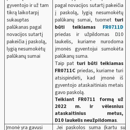
gyventojo ir už tam
pagal novacijos sutartį pakeičia
tikrą laikotarpį
į paskolą, lygią nesumokėtų
sukauptas
palūkanų sumai, tuomet
turi
palūkanas pagal
būti teikiamas
FR0711D
novacijos sutartį
priedas ir užpildomas D10
pakeičia į paskolą,
laukelis, kuriame nurodoma
lygią nesumokėtų
įmonės gyventojui sumokėta
palūkanų sumai
palūkanų suma.
Taip pat
turi būti teikiamas
FR0711C
priedas, kuriame turi
atsispindėti, kad įmonė iš
gyventojo ataskaitiniais metais
gavo paskolą.
Teikiant FR0711 formą už
2022 m. ir vėlesnius
ataskaitinius metus,
D10 laukelis neužpildomas
.
Įmonė yra gavusi
Jei paskolos suma (kartu su