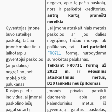
negavo, apie tą pačią paskolą,
nors ir pasikeitė kreditorius,
antrą kartą pranešti
nereikia
.
Gyventojas įmonei
Jei įmonė ataskaitiniais metais
buvo suteikęs
paskolos ar jos dalies
paskolą, tačiau
negrąžino, tačiau mokėjo tik
įmonė mokestiniu
palūkanas, tai ji
turi pateikti
laikotarpiu
FR0711
formą, nurodydama
gyventojui paskolos
sumokėtas palūkanas.
Teikiant FR0711 formą už
(ar jo dalies)
2022 m. ir vėlesnius
negrąžino, bet
ataskaitinius metus,
mokėjo tik
D10 laukelis neužpildomas
.
palūkanas
Rusijos pilietis
Įmonės privalo pateikti
individualiai įmonei
duomenis apie per
paskolino lėšų
kalendorinius metus iš
pagal sutartį
gyventojų gautas paskolas,