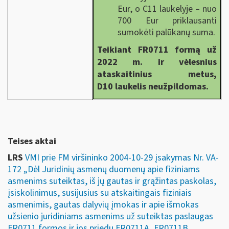
Eur, o C11 laukelyje – nuo
700 Eur priklausanti
sumokėti palūkanų suma.
Teikiant FR0711 formą už
2022 m. ir vėlesnius
ataskaitinius metus,
D10 laukelis neužpildomas.
Teises aktai
LRS
VMI prie FM viršininko 2004-10-29 įsakymas Nr. VA-
172 „Dėl Juridinių asmenų duomenų apie fiziniams
asmenims suteiktas, iš jų gautas ir grąžintas paskolas,
įsiskolinimus, susijusius su atskaitingais fiziniais
asmenimis, gautas dalyvių įmokas ir apie išmokas
užsienio juridiniams asmenims už suteiktas paslaugas
FR0711 formos ir jos priedų FR0711A, FR0711B,