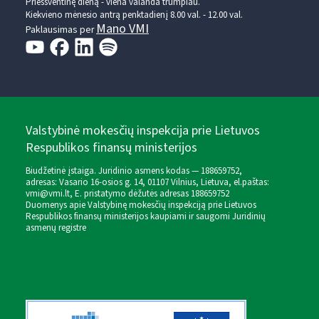
Prieššventinę dieną - viena valanda trumpiau.
Kiekvieno mėnesio antrą penktadienį 8.00 val. - 12.00 val.
Mano VMI
Paklausimas per
Valstybinė mokesčių inspekcija prie Lietuvos
Respublikos finansų ministerijos
Biudžetinė įstaiga. Juridinio asmens kodas — 188659752,
adresas: Vasario 16-osios g. 14, 01107 Vilnius, Lietuva, el.paštas:
vmi@vmi.lt
, E. pristatymo dėžutės adresas 188659752
Duomenys apie Valstybinę mokesčių inspekciją prie Lietuvos
Respublikos finansų ministerijos kaupiami ir saugomi Juridinių
asmenų registre