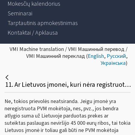
Mokesčių kalendorius
Seminarai
Tarptautinis apmokestinimas
Kontaktai / Apklausa
VMI Machine translation / VMI Машинный перевод /
VMI Машинний переклад (
English
,
Русский
,
Українська
)
11. Ar Lietuvos įmonei, kuri nėra registruota PVM mokėtoja Lietuvoje, įsiregistravus OSS ES schemoje, atsiranda prievolė registruotis PVM mokėtoja Lietuvoje?
Ne, tokios prievolės neatsiranda. Jeigu įmonė yra
neregistruota PVM mokėtoja, nes, pvz., jos bendra
atlygio suma už Lietuvoje parduotas prekes ar
suteiktas paslaugas neviršijo 45 000 eurų ribos, tai tokia
Lietuvos įmonė ir toliau gali būti ne PVM mokėtoja