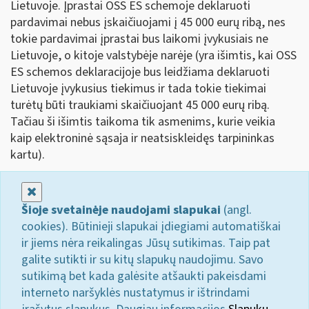
Lietuvoje. Įprastai OSS ES schemoje deklaruoti
pardavimai nebus įskaičiuojami į 45 000 eurų ribą, nes
tokie pardavimai įprastai bus laikomi įvykusiais ne
Lietuvoje, o kitoje valstybėje narėje (yra išimtis, kai OSS
ES schemos deklaracijoje bus leidžiama deklaruoti
Lietuvoje įvykusius tiekimus ir tada tokie tiekimai
turėtų būti traukiami skaičiuojant 45 000 eurų ribą.
Tačiau ši išimtis taikoma tik asmenims, kurie veikia
kaip elektroninė sąsaja ir neatsiskleidęs tarpininkas
kartu).
Uždaryti
Šioje svetainėje naudojami slapukai
(angl.
cookies). Būtinieji slapukai įdiegiami automatiškai
ir jiems nėra reikalingas Jūsų sutikimas. Taip pat
galite sutikti ir su kitų slapukų naudojimu. Savo
sutikimą bet kada galėsite atšaukti pakeisdami
interneto naršyklės nustatymus ir ištrindami