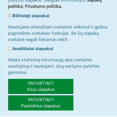
įrašytus slapukus. Daugiau informacijos
Slapukų
politika
;
Privatumo politika.
Būtinieji slapukai
Naudojami sklandžiam svetainės veikimui ir įgalina
pagrindines svetainės funkcijas. Be šių slapukų
svetainė negali tinkamai veikti.
Analitiniai slapukai
Renka statistinę informaciją apie svetainės
naudojimą ir naudojami Jūsų naršymo patirties
gerinimui.
PATVIRTINTI
Visus slapukus
PATVIRTINTI
Pasirinktus slapukus