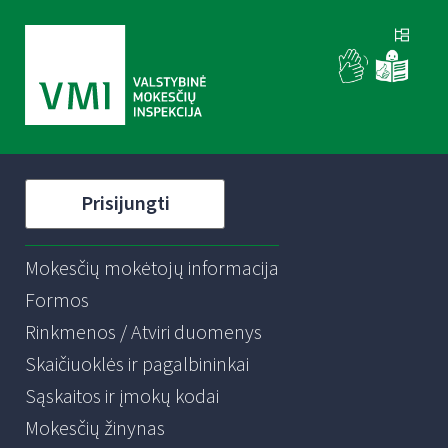
Prisijungti
Mokesčių mokėtojų informacija
Formos
Rinkmenos / Atviri duomenys
Skaičiuoklės ir pagalbininkai
Sąskaitos ir įmokų kodai
Mokesčių žinynas