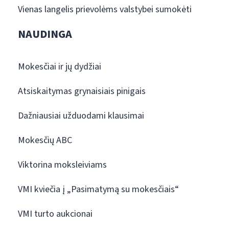
Vienas langelis prievolėms valstybei sumokėti
NAUDINGA
Mokesčiai ir jų dydžiai
Atsiskaitymas grynaisiais pinigais
Dažniausiai užduodami klausimai
Mokesčių ABC
Viktorina moksleiviams
VMI kviečia į „Pasimatymą su mokesčiais“
VMI turto aukcionai