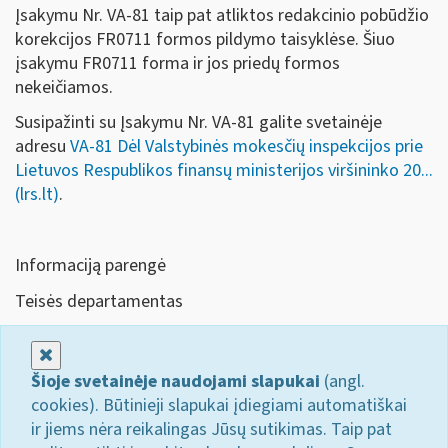
Įsakymu Nr. VA-81 taip pat atliktos redakcinio pobūdžio
korekcijos FR0711 formos pildymo taisyklėse. Šiuo
įsakymu FR0711 forma ir jos priedų formos
nekeičiamos.
Susipažinti su Įsakymu Nr. VA-81 galite svetainėje
adresu
VA-81 Dėl Valstybinės mokesčių inspekcijos prie
Lietuvos Respublikos finansų ministerijos viršininko 20...
(lrs.lt)
.
Informaciją parengė
Teisės departamentas
Uždaryti
Šioje svetainėje naudojami slapukai
(angl.
cookies). Būtinieji slapukai įdiegiami automatiškai
ir jiems nėra reikalingas Jūsų sutikimas. Taip pat