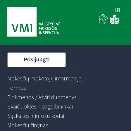
Prisijungti
Mokesčių mokėtojų informacija
Formos
Rinkmenos / Atviri duomenys
Skaičiuoklės ir pagalbininkai
Sąskaitos ir įmokų kodai
Mokesčių žinynas