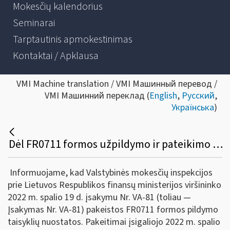
Mokesčių kalendorius
Seminarai
Tarptautinis apmokestinimas
Kontaktai / Apklausa
VMI Machine translation / VMI Машинный перевод /
VMI Машинний переклад (
English
,
Русский
,
Українська
)
Dėl FR0711 formos užpildymo ir pateikimo taisyklių pakeitimo
Informuojame, kad Valstybinės mokesčių inspekcijos
prie Lietuvos Respublikos finansų ministerijos viršininko
2022 m. spalio 19 d. įsakymu Nr. VA-81 (toliau —
Įsakymas Nr. VA-81) pakeistos FR0711 formos pildymo
taisyklių nuostatos. Pakeitimai įsigaliojo 2022 m. spalio