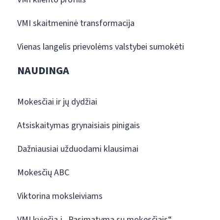
VMI skaitmeninė transformacija
Vienas langelis prievolėms valstybei sumokėti
NAUDINGA
Mokesčiai ir jų dydžiai
Atsiskaitymas grynaisiais pinigais
Dažniausiai užduodami klausimai
Mokesčių ABC
Viktorina moksleiviams
VMI kviečia į „Pasimatymą su mokesčiais“