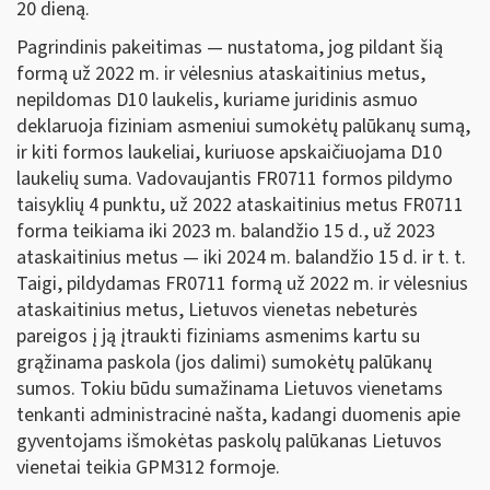
20 dieną.
Pagrindinis pakeitimas — nustatoma, jog pildant šią
formą už 2022 m. ir vėlesnius ataskaitinius metus,
nepildomas D10 laukelis, kuriame juridinis asmuo
deklaruoja fiziniam asmeniui sumokėtų palūkanų sumą,
ir kiti formos laukeliai, kuriuose apskaičiuojama D10
laukelių suma. Vadovaujantis FR0711 formos pildymo
taisyklių 4 punktu, už 2022 ataskaitinius metus FR0711
forma teikiama iki 2023 m. balandžio 15 d., už 2023
ataskaitinius metus — iki 2024 m. balandžio 15 d. ir t. t.
Taigi, pildydamas FR0711 formą už 2022 m. ir vėlesnius
ataskaitinius metus, Lietuvos vienetas nebeturės
pareigos į ją įtraukti fiziniams asmenims kartu su
grąžinama paskola (jos dalimi) sumokėtų palūkanų
sumos. Tokiu būdu sumažinama Lietuvos vienetams
tenkanti administracinė našta, kadangi duomenis apie
gyventojams išmokėtas paskolų palūkanas Lietuvos
vienetai teikia GPM312 formoje.