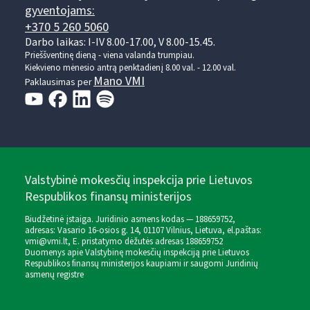
gyventojams:
+370 5 260 5060
Darbo laikas: I-IV 8.00-17.00, V 8.00-15.45.
Prieššventinę dieną - viena valanda trumpiau.
Kiekvieno mėnesio antrą penktadienį 8.00 val. - 12.00 val.
Mano VMI
Paklausimas per
Valstybinė mokesčių inspekcija prie Lietuvos
Respublikos finansų ministerijos
Biudžetinė įstaiga. Juridinio asmens kodas — 188659752,
adresas: Vasario 16-osios g. 14, 01107 Vilnius, Lietuva, el.paštas:
vmi@vmi.lt
, E. pristatymo dėžutės adresas 188659752
Duomenys apie Valstybinę mokesčių inspekciją prie Lietuvos
Respublikos finansų ministerijos kaupiami ir saugomi Juridinių
asmenų registre