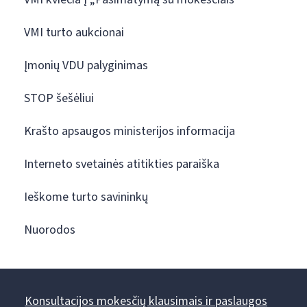
VMI turto aukcionai
Įmonių VDU palyginimas
STOP šešėliui
Krašto apsaugos ministerijos informacija
Interneto svetainės atitikties paraiška
Ieškome turto savininkų
Nuorodos
Konsultacijos mokesčių klausimais ir paslaugos