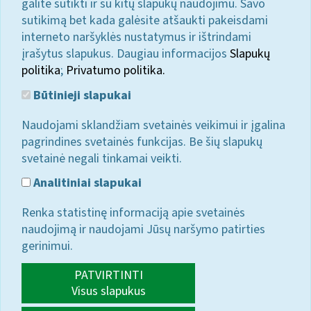
galite sutikti ir su kitų slapukų naudojimu. Savo
sutikimą bet kada galėsite atšaukti pakeisdami
interneto naršyklės nustatymus ir ištrindami
įrašytus slapukus. Daugiau informacijos
Slapukų
politika
;
Privatumo politika.
Būtinieji slapukai
Naudojami sklandžiam svetainės veikimui ir įgalina
pagrindines svetainės funkcijas. Be šių slapukų
svetainė negali tinkamai veikti.
Analitiniai slapukai
Renka statistinę informaciją apie svetainės
naudojimą ir naudojami Jūsų naršymo patirties
gerinimui.
PATVIRTINTI
Visus slapukus