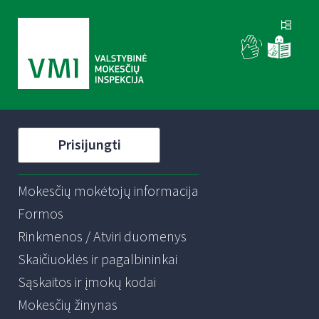
Prisijungti
Mokesčių mokėtojų informacija
Formos
Rinkmenos / Atviri duomenys
Skaičiuoklės ir pagalbininkai
Sąskaitos ir įmokų kodai
Mokesčių žinynas