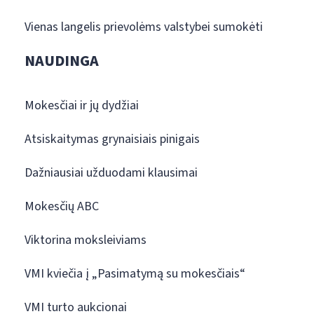
Vienas langelis prievolėms valstybei sumokėti
NAUDINGA
Mokesčiai ir jų dydžiai
Atsiskaitymas grynaisiais pinigais
Dažniausiai užduodami klausimai
Mokesčių ABC
Viktorina moksleiviams
VMI kviečia į „Pasimatymą su mokesčiais“
VMI turto aukcionai