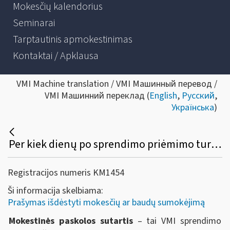
Mokesčių kalendorius
Seminarai
Tarptautinis apmokestinimas
Kontaktai / Apklausa
VMI Machine translation / VMI Машинный перевод /
VMI Машинний переклад (
English
,
Русский
,
Українська
)
Per kiek dienų po sprendimo priėmimo turi būti sudaryta mokestinės paskolos sutartis ir patvirtintas mokėjimo grafikas?
Registracijos numeris KM1454
Ši informacija skelbiama:
Prašymas išdėstyti mokesčių ar baudų sumokėjimą
Mokestinės paskolos sutartis
– tai VMI sprendimo