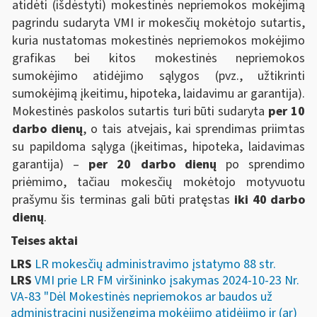
atidėti (išdėstyti) mokestinės nepriemokos mokėjimą
pagrindu sudaryta VMI ir mokesčių mokėtojo sutartis,
kuria nustatomas mokestinės nepriemokos mokėjimo
grafikas bei kitos mokestinės nepriemokos
sumokėjimo atidėjimo sąlygos (pvz., užtikrinti
sumokėjimą įkeitimu, hipoteka, laidavimu ar garantija).
Mokestinės paskolos sutartis turi būti sudaryta
per 10
darbo dienų
, o tais atvejais, kai sprendimas priimtas
su papildoma sąlyga (įkeitimas, hipoteka, laidavimas
garantija) –
per 20 darbo dienų
po sprendimo
priėmimo, tačiau mokesčių mokėtojo motyvuotu
prašymu šis terminas gali būti pratęstas
iki 40 darbo
dienų
.
Teises aktai
LRS
LR mokesčių administravimo įstatymo 88 str.
LRS
VMI prie LR FM viršininko įsakymas 2024-10-23 Nr.
VA-83 "Dėl Mokestinės nepriemokos ar baudos už
administracinį nusižengimą mokėjimo atidėjimo ir (ar)