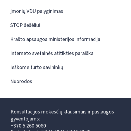
Įmonių VDU palyginimas
STOP šešėliui
Krašto apsaugos ministerijos informacija
Interneto svetainės atitikties paraiška
Ieškome turto savininkų
Nuorodos
Konsultacijos mokesčių klausimais ir paslaugos
gyventojams:
+370 5 260 5060