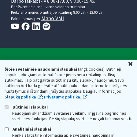
Darbo laikas: I-IV 8.00-17.00, V 8.00-15.45.
Prieššventinę dieną - viena valanda trumpiau.
Kiekvieno mėnesio antrą penktadienį 8.00 val. - 12.00 val.
Mano VMI
Paklausimas per
Valstybinė mokesčių inspekcija prie Lietuvos
U
Respublikos finansų ministerijos
Šioje svetainėje naudojami slapukai
(angl. cookies). Būtinieji
slapukai įdiegiami automatiškai ir jiems nėra reikalingas Jūsų
Biudžetinė įstaiga. Juridinio asmens kodas — 188659752,
sutikimas. Taip pat galite sutikti ir su kitų slapukų naudojimu. Savo
adresas: Vasario 16-osios g. 14, 01107 Vilnius, Lietuva, el.paštas:
sutikimą bet kada galėsite atšaukti pakeisdami interneto naršyklės
vmi@vmi.lt
, E. pristatymo dėžutės adresas 188659752
nustatymus ir ištrindami įrašytus slapukus. Daugiau informacijos
Duomenys apie Valstybinę mokesčių inspekciją prie Lietuvos
Slapukų politika
;
Privatumo politika.
Respublikos finansų ministerijos kaupiami ir saugomi Juridinių
asmenų registre
Būtinieji slapukai
Naudojami sklandžiam svetainės veikimui ir įgalina pagrindines
svetainės funkcijas. Be šių slapukų svetainė negali tinkamai veikti.
Analitiniai slapukai
Renka statistinę informaciją apie svetainės naudojimą ir