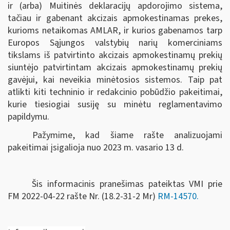
ir (arba) Muitinės deklaracijų apdorojimo sistema,
tačiau ir gabenant akcizais apmokestinamas prekes,
kurioms netaikomas AMLAR, ir kurios gabenamos tarp
Europos Sąjungos valstybių narių komerciniams
tikslams iš patvirtinto akcizais apmokestinamų prekių
siuntėjo patvirtintam akcizais apmokestinamų prekių
gavėjui, kai neveikia minėtosios sistemos. Taip pat
atlikti kiti techninio ir redakcinio pobūdžio pakeitimai,
kurie tiesiogiai susiję su minėtu reglamentavimo
papildymu.
Pažymime, kad šiame rašte analizuojami
pakeitimai įsigalioja nuo 2023 m. vasario 13 d.
Šis informacinis pranešimas pateiktas VMI prie
FM
2022-04-22 rašte Nr. (18.2-31-2 Mr)
RM-14570
.