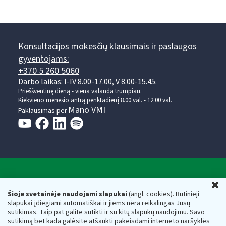
Konsultacijos mokesčių klausimais ir paslaugos
gyventojams:
+370 5 260 5060
Darbo laikas: I-IV 8.00-17.00, V 8.00-15.45.
Prieššventinę dieną - viena valanda trumpiau.
Kiekvieno mėnesio antrą penktadienį 8.00 val. - 12.00 val.
Mano VMI
Paklausimas per
Valstybinė mokesčių inspekcija prie Lietuvos
U
Respublikos finansų ministerijos
Šioje svetainėje naudojami slapukai
(angl. cookies). Būtinieji
slapukai įdiegiami automatiškai ir jiems nėra reikalingas Jūsų
Biudžetinė įstaiga. Juridinio asmens kodas — 188659752,
sutikimas. Taip pat galite sutikti ir su kitų slapukų naudojimu. Savo
adresas: Vasario 16-osios g. 14, 01107 Vilnius, Lietuva, el.paštas:
sutikimą bet kada galėsite atšaukti pakeisdami interneto naršyklės