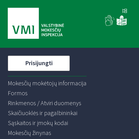
Prisijungti
Mokesčių mokėtojų informacija
Formos
Rinkmenos / Atviri duomenys
Skaičiuoklės ir pagalbininkai
Sąskaitos ir įmokų kodai
Mokesčių žinynas