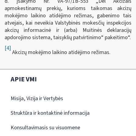
d. įsakymo Nr. VA-97/1B-553 „Dėl Akcizais
apmokestinamų prekių, kurioms taikomas akcizų
mokėjimo laikino atidėjimo režimas, gabenimo tais
atvejais, kai neveikia Valstybinės mokesčių inspekcijos
akcizų informacinė ir (arba) Muitinės deklaracijų
apdorojimo sistema, taisyklių patvirtinimo“ pakeitimo“.
[4]
Akcizų mokėjimo laikino atidėjimo režimas.
APIE VMI
Misija, Vizija ir Vertybės
Struktūra ir kontaktinė informacija
Konsultavimasis su visuomene