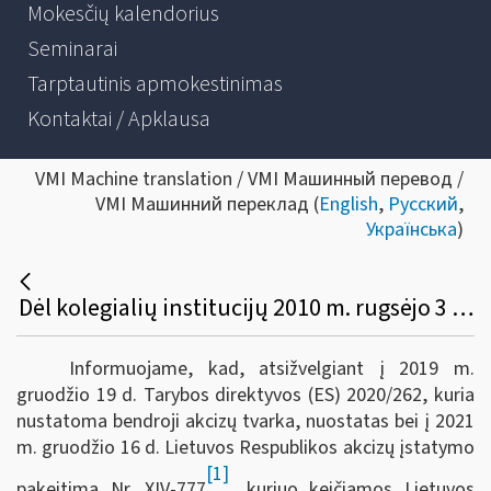
Mokesčių kalendorius
Seminarai
Tarptautinis apmokestinimas
Kontaktai / Apklausa
VMI Machine translation / VMI Машинный перевод /
VMI Машинний переклад (
English
,
Русский
,
Українська
)
Dėl kolegialių institucijų 2010 m. rugsėjo 3 d. įsakymo Nr. VA-97/1B-553 pakeitimo
Informuojame, kad, atsižvelgiant į 2019 m.
gruodžio 19 d. Tarybos direktyvos (ES) 2020/262, kuria
nustatoma bendroji akcizų tvarka, nuostatas bei į 2021
m. gruodžio 16 d. Lietuvos Respublikos akcizų įstatymo
[1]
pakeitimą Nr. XIV-777
, kuriuo keičiamos Lietuvos