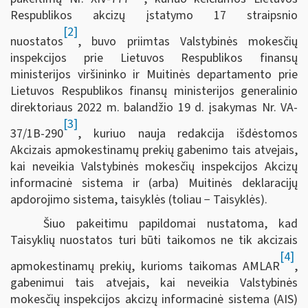
Respublikos akcizų įstatymo 17 straipsnio
[2]
nuostatos
, buvo priimtas Valstybinės mokesčių
inspekcijos prie Lietuvos Respublikos finansų
ministerijos viršininko ir Muitinės departamento prie
Lietuvos Respublikos finansų ministerijos generalinio
direktoriaus 2022 m. balandžio 19 d. įsakymas Nr. VA-
[3]
37/1B-290
, kuriuo nauja redakcija išdėstomos
Akcizais apmokestinamų prekių gabenimo tais atvejais,
kai neveikia Valstybinės mokesčių inspekcijos Akcizų
informacinė sistema ir (arba) Muitinės deklaracijų
apdorojimo sistema, taisyklės (toliau − Taisyklės).
Šiuo pakeitimu papildomai nustatoma, kad
Taisyklių nuostatos turi būti taikomos ne tik akcizais
[4]
apmokestinamų prekių, kurioms taikomas AMLAR
,
gabenimui tais atvejais, kai neveikia Valstybinės
mokesčių inspekcijos akcizų informacinė sistema (AIS)