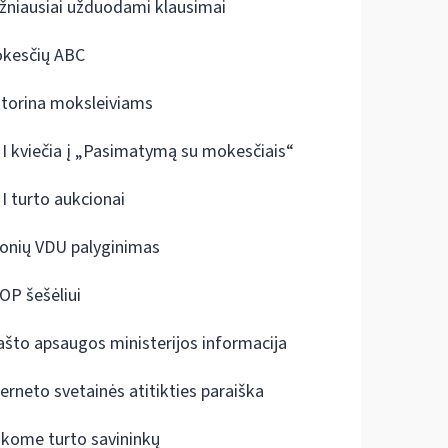
žniausiai užduodami klausimai
kesčių ABC
ktorina moksleiviams
I kviečia į „Pasimatymą su mokesčiais“
I turto aukcionai
onių VDU palyginimas
OP šešėliui
ašto apsaugos ministerijos informacija
terneto svetainės atitikties paraiška
škome turto savininkų