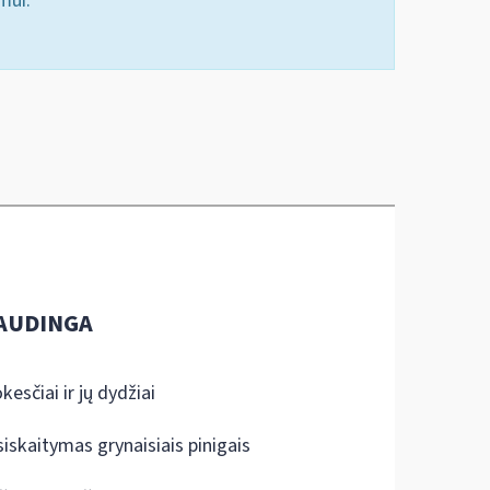
mui.
AUDINGA
kesčiai ir jų dydžiai
siskaitymas grynaisiais pinigais