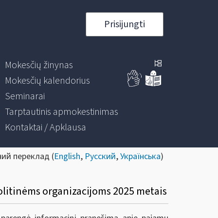
Prisijungti
Mokesčių žinynas
Mokesčių kalendorius
Seminarai
Tarptautinis apmokestinimas
Kontaktai / Apklausa
ний переклад (
English
,
Русский
,
Українська
)
olitinėms organizacijoms 2025 metais