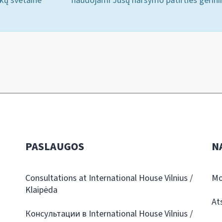
ukų svetainė
naudojami Jūsų naršymo patirties gerini
PASLAUGOS
N
Consultations at International House Vilnius /
Mo
Klaipėda
At
Консультации в International House Vilnius /