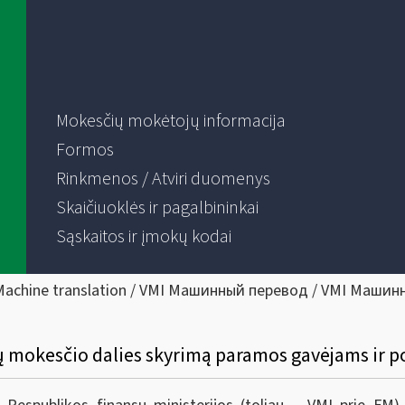
Mokesčių mokėtojų informacija
Formos
Rinkmenos / Atviri duomenys
Skaičiuoklės ir pagalbininkai
Sąskaitos ir įmokų kodai
Machine translation / VMI Машинный перевод / VMI Машин
 mokesčio dalies skyrimą paramos gavėjams ir p