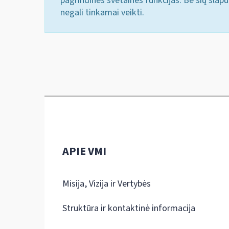
pagrindines svetainės funkcijas. Be šių slap
negali tinkamai veikti.
APIE VMI
Misija, Vizija ir Vertybės
Struktūra ir kontaktinė informacija