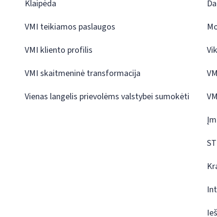
Klaipėda
Da
VMI teikiamos paslaugos
Mo
VMI kliento profilis
Vi
VMI skaitmeninė transformacija
VM
Vienas langelis prievolėms valstybei sumokėti
VM
Įm
ST
Kr
In
Ie