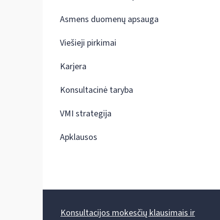
Asmens duomenų apsauga
Viešieji pirkimai
Karjera
Konsultacinė taryba
VMI strategija
Apklausos
Konsultacijos mokesčių klausimais ir