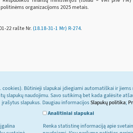
s Respublikos finansų ministerijos (toliau – VMI prie F
 politinėms organizacijoms 2025 metais.
01-22 rašte Nr.
(18.18-31-1 Mr) R-274
.
. cookies). Būtinieji slapukai įdiegiami automatiškai ir jiems
u kitų slapukų naudojimu. Savo sutikimą bet kada galėsite atš
i įrašytus slapukus. Daugiau informacijos
Slapukų politika
;
Pr
Analitiniai slapukai
įgalina
Renka statistinę informaciją apie svetai