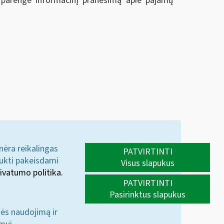
M) parengė informacinį pranešimą apie pajamų
 nėra reikalingas
PATVIRTINTI
aukti pakeisdami
Visus slapukus
ivatumo politika.
PATVIRTINTI
Pasirinktus slapukus
nės naudojimą ir