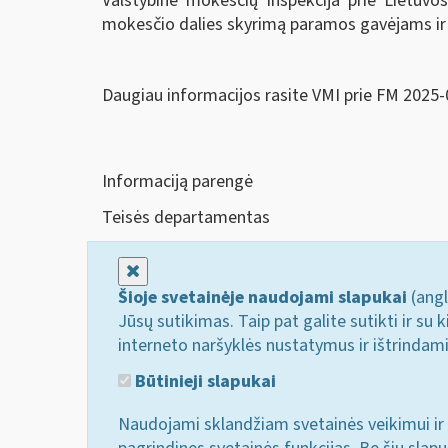
Valstybinė mokesčių inspekcija prie Lietuvo
mokesčio dalies skyrimą paramos gavėjams ir
Daugiau informacijos rasite VMI prie FM 2025-
Informaciją parengė
Teisės departamentas
Uždaryti
Šioje svetainėje naudojami slapukai
(angl
Jūsų sutikimas. Taip pat galite sutikti ir s
interneto naršyklės nustatymus ir ištrindam
Būtinieji slapukai
Naudojami sklandžiam svetainės veikimui ir 