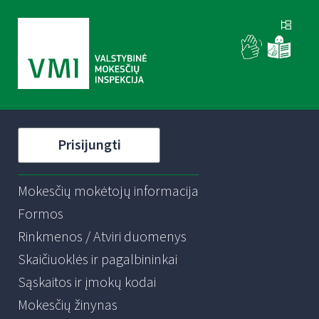
Prisijungti
Mokesčių mokėtojų informacija
Formos
Rinkmenos / Atviri duomenys
Skaičiuoklės ir pagalbininkai
Sąskaitos ir įmokų kodai
Mokesčių žinynas