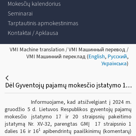
Mokesčių kalendorius
Seminarai
Tarptautinis apmokestinimas
Kontaktai / Apklausa
VMI Machine translation / VMI Машинный перевод /
VMI Машинний переклад (
English
,
Русский
,
Українська
)
Dėl Gyventojų pajamų mokesčio įstatymo 17 straipsnio 1 dalies 16 ir 16-1 punktų apibendrintų paaiškinimų (komentarų) pakeitimo
Informuojame, kad atsižvelgiant į 2024 m.
gruodžio 5 d. Lietuvos Respublikos gyventojų pajamų
mokesčio įstatymo 17 ir 20 straipsnių pakeitimo
įstatymą Nr. XV-32, parengtas GMĮ 17 straipsnio 1
1
dalies 16 ir 16
apibendrintų paaiškinimų (komentarų)