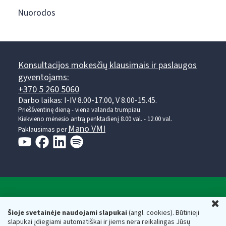
Nuorodos
Konsultacijos mokesčių klausimais ir paslaugos
gyventojams:
+370 5 260 5060
Darbo laikas: I-IV 8.00-17.00, V 8.00-15.45.
Prieššventinę dieną - viena valanda trumpiau.
Kiekvieno mėnesio antrą penktadienį 8.00 val. - 12.00 val.
Mano VMI
Paklausimas per
Valstybinė mokesčių inspekcija prie Lietuvos
U
Respublikos finansų ministerijos
Šioje svetainėje naudojami slapukai
(angl. cookies). Būtinieji
slapukai įdiegiami automatiškai ir jiems nėra reikalingas Jūsų