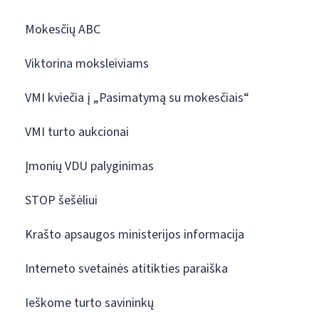
Mokesčių ABC
Viktorina moksleiviams
VMI kviečia į „Pasimatymą su mokesčiais“
VMI turto aukcionai
Įmonių VDU palyginimas
STOP šešėliui
Krašto apsaugos ministerijos informacija
Interneto svetainės atitikties paraiška
Ieškome turto savininkų