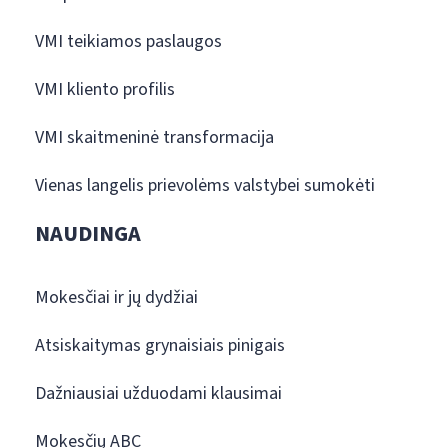
VMI teikiamos paslaugos
VMI kliento profilis
VMI skaitmeninė transformacija
Vienas langelis prievolėms valstybei sumokėti
NAUDINGA
Mokesčiai ir jų dydžiai
Atsiskaitymas grynaisiais pinigais
Dažniausiai užduodami klausimai
Mokesčių ABC