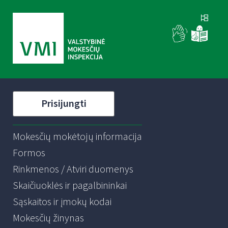
Prisijungti
Mokesčių mokėtojų informacija
Formos
Rinkmenos / Atviri duomenys
Skaičiuoklės ir pagalbininkai
Sąskaitos ir įmokų kodai
Mokesčių žinynas