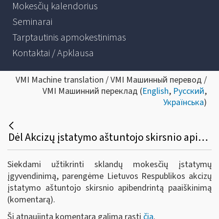
Mokesčių kalendorius
Seminarai
Tarptautinis apmokestinimas
Kontaktai / Apklausa
VMI Machine translation / VMI Машинный перевод /
VMI Машинний переклад (
English
,
Русский
,
Українська
)
Dėl Akcizų įstatymo aštuntojo skirsnio apibendrinto paaiškinimo (komentaro) parengimo
Siekdami užtikrinti sklandų mokesčių įstatymų
įgyvendinimą, parengėme Lietuvos Respublikos akcizų
įstatymo aštuntojo skirsnio apibendrintą paaiškinimą
(komentarą).
Šį atnaujintą komentarą galima rasti
čia
.