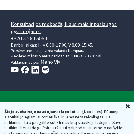
Konsultacijos mokesčių klausimais ir paslaugos
gyventojams:
+370 5 260 5060
Darbo laikas: I-IV 8.00-17.00, V 8.00-15.45.
Prieššventinę dieną - viena valanda trumpiau.
Kiekvieno mėnesio antrą penktadienį 8.00 val. - 12.00 val.
Mano VMI
Paklausimas per
Valstybinė mokesčių inspekcija prie Lietuvos
U
Respublikos finansų ministerijos
Šioje svetainėje naudojami slapukai
(angl. cookies). Būtinieji
slapukai įdiegiami automatiškai ir jiems nėra reikalingas Jūsų
Biudžetinė įstaiga. Juridinio asmens kodas — 188659752,
sutikimas. Taip pat galite sutikti ir su kitų slapukų naudojimu. Savo
adresas: Vasario 16-osios g. 14, 01107 Vilnius, Lietuva, el.paštas:
sutikimą bet kada galėsite atšaukti pakeisdami interneto naršyklės
vmi@vmi.lt
, E. pristatymo dėžutės adresas 188659752
nustatymus ir ištrindami įrašytus slapukus. Daugiau informacijos