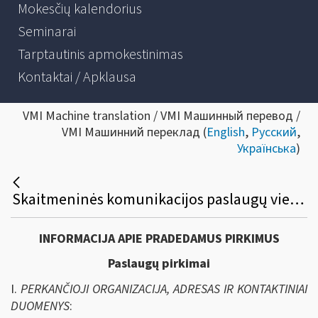
Mokesčių kalendorius
Seminarai
Tarptautinis apmokestinimas
Kontaktai / Apklausa
VMI Machine translation / VMI Машинный перевод /
VMI Машинний переклад (
English
,
Русский
,
Українська
)
Skaitmeninės komunikacijos paslaugų viešasis pirkimas
INFORMACIJA APIE PRADEDAMUS PIRKIMUS
Paslaugų pirkimai
I.
PERKANČIOJI ORGANIZACIJA, ADRESAS IR KONTAKTINIAI
DUOMENYS
: