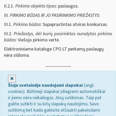
II.2.1.
Pirkimo objekto tipas
: paslaugos.
III.
PIRKIMO BŪDAS IR JO PASIRINKIMO PRIEŽASTYS
:
III.1.
Pirkimo būdas
: Supaprastintas atviras konkursas.
III.2.
Priežastys, dėl kurių pasirinktas nurodytas pirkimo
būdas
: Viešojo pirkimo vertė.
Elektroniniame kataloge CPO.LT perkamų paslaugų
nėra siūloma.
_________
Uždaryti
Šioje svetainėje naudojami slapukai
(angl.
cookies). Būtinieji slapukai įdiegiami automatiškai
ir jiems nėra reikalingas Jūsų sutikimas. Taip pat
galite sutikti ir su kitų slapukų naudojimu. Savo
sutikimą bet kada galėsite atšaukti pakeisdami