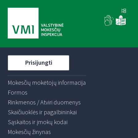
Prisijungti
Mokesčių mokėtojų informacija
Formos
Rinkmenos / Atviri duomenys
Skaičiuoklės ir pagalbininkai
Sąskaitos ir įmokų kodai
Mokesčių žinynas