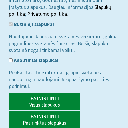
interneto naršyklės nustatymus ir ištrindami
įrašytus slapukus. Daugiau informacijos
Slapukų
politika
;
Privatumo politika.
Būtinieji slapukai
Naudojami sklandžiam svetainės veikimui ir įgalina
pagrindines svetainės funkcijas. Be šių slapukų
svetainė negali tinkamai veikti.
Analitiniai slapukai
Renka statistinę informaciją apie svetainės
naudojimą ir naudojami Jūsų naršymo patirties
gerinimui.
PATVIRTINTI
Visus slapukus
PATVIRTINTI
Pasirinktus slapukus