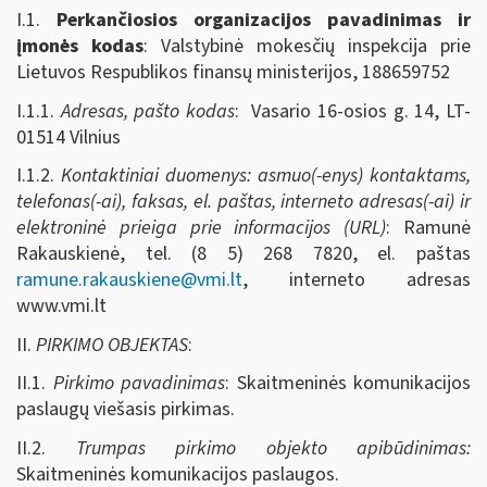
I.1.
Perkančiosios organizacijos pavadinimas ir
įmonės kodas
: Valstybinė mokesčių inspekcija prie
Lietuvos Respublikos finansų ministerijos, 188659752
I.1.1.
Adresas, pašto kodas
: Vasario 16-osios g. 14, LT-
01514 Vilnius
I.1.2.
Kontaktiniai duomenys: asmuo(-enys) kontaktams,
telefonas(-ai), faksas, el. paštas, interneto adresas(-ai) ir
elektroninė prieiga prie informacijos (URL)
: Ramunė
Rakauskienė, tel. (8 5) 268 7820, el. paštas
ramune.rakauskiene@vmi.lt
, interneto adresas
www.vmi.lt
II.
PIRKIMO OBJEKTAS
:
II.1.
Pirkimo pavadinimas
: Skaitmeninės komunikacijos
paslaugų viešasis pirkimas.
II.2.
Trumpas pirkimo objekto apibūdinimas:
Skaitmeninės komunikacijos paslaugos.