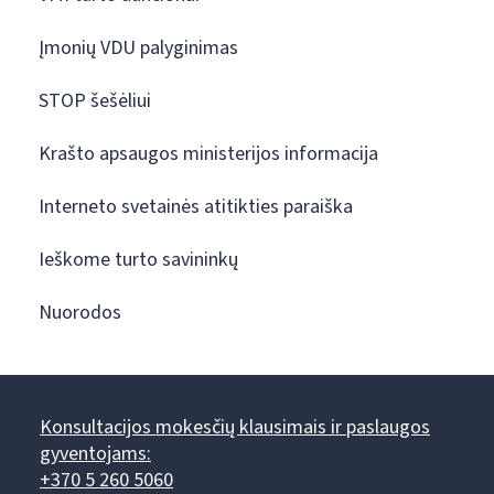
Įmonių VDU palyginimas
STOP šešėliui
Krašto apsaugos ministerijos informacija
Interneto svetainės atitikties paraiška
Ieškome turto savininkų
Nuorodos
Konsultacijos mokesčių klausimais ir paslaugos
gyventojams:
+370 5 260 5060