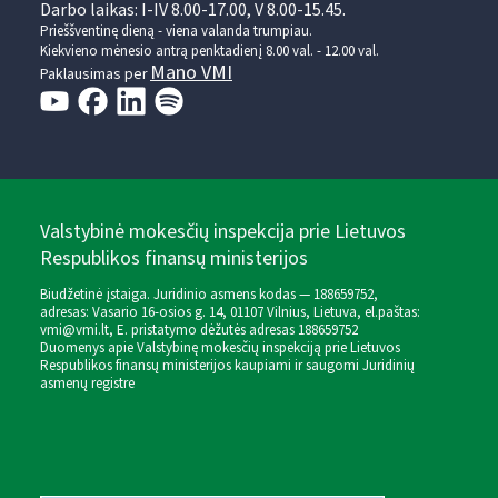
Darbo laikas: I-IV 8.00-17.00, V 8.00-15.45.
Prieššventinę dieną - viena valanda trumpiau.
Kiekvieno mėnesio antrą penktadienį 8.00 val. - 12.00 val.
Mano VMI
Paklausimas per
Valstybinė mokesčių inspekcija prie Lietuvos
Respublikos finansų ministerijos
Biudžetinė įstaiga. Juridinio asmens kodas — 188659752,
adresas: Vasario 16-osios g. 14, 01107 Vilnius, Lietuva, el.paštas:
vmi@vmi.lt
, E. pristatymo dėžutės adresas 188659752
Duomenys apie Valstybinę mokesčių inspekciją prie Lietuvos
Respublikos finansų ministerijos kaupiami ir saugomi Juridinių
asmenų registre