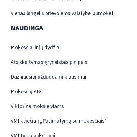
Vienas langelis prievolėms valstybei sumokėti
NAUDINGA
Mokesčiai ir jų dydžiai
Atsiskaitymas grynaisiais pinigais
Dažniausiai užduodami klausimai
Mokesčių ABC
Viktorina moksleiviams
VMI kviečia į „Pasimatymą su mokesčiais“
VMI turto aukcionai