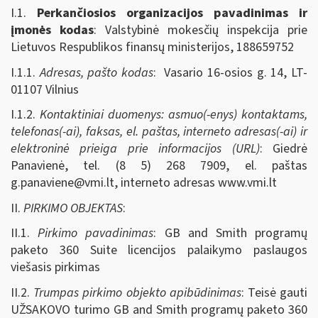
I.1.
Perkančiosios organizacijos pavadinimas ir
įmonės kodas
: Valstybinė mokesčių inspekcija prie
Lietuvos Respublikos finansų ministerijos, 188659752
I.1.1.
Adresas, pašto kodas
: Vasario 16-osios g. 14, LT-
01107 Vilnius
I.1.2.
Kontaktiniai duomenys: asmuo(-enys) kontaktams,
telefonas(-ai), faksas, el. paštas, interneto adresas(-ai) ir
elektroninė prieiga prie informacijos (URL)
: Giedrė
Panavienė, tel. (8 5) 268 7909, el. paštas
g.panaviene@vmi.lt
, interneto adresas www.vmi.lt
II.
PIRKIMO OBJEKTAS
:
II.1.
Pirkimo pavadinimas
: GB and Smith programų
paketo 360 Suite licencijos palaikymo paslaugos
viešasis pirkimas
II.2.
Trumpas pirkimo objekto apibūdinimas
: Teisė gauti
UŽSAKOVO turimo GB and Smith programų paketo 360