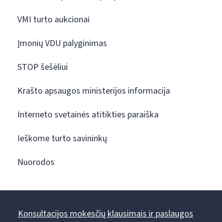
VMI turto aukcionai
Įmonių VDU palyginimas
STOP šešėliui
Krašto apsaugos ministerijos informacija
Interneto svetainės atitikties paraiška
Ieškome turto savininkų
Nuorodos
Konsultacijos mokesčių klausimais ir paslaugos