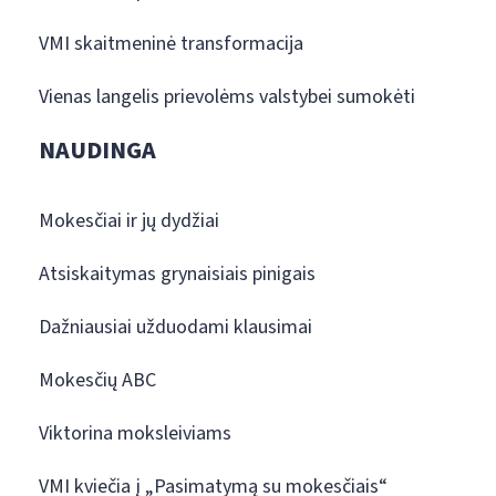
VMI skaitmeninė transformacija
Vienas langelis prievolėms valstybei sumokėti
NAUDINGA
Mokesčiai ir jų dydžiai
Atsiskaitymas grynaisiais pinigais
Dažniausiai užduodami klausimai
Mokesčių ABC
Viktorina moksleiviams
VMI kviečia į „Pasimatymą su mokesčiais“