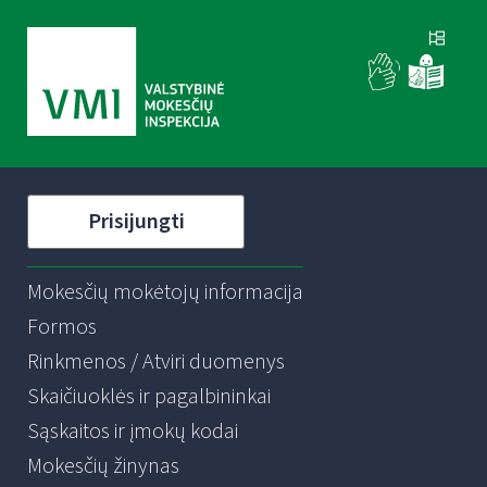
Prisijungti
Mokesčių mokėtojų informacija
Formos
Rinkmenos / Atviri duomenys
Skaičiuoklės ir pagalbininkai
Sąskaitos ir įmokų kodai
Mokesčių žinynas