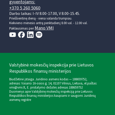
gyventojams:
+370 5 260 5060
Darbo laikas: I-IV 8.00-17.00, V 8.00-15.45.
Prieššventinę dieną - viena valanda trumpiau.
Kiekvieno mėnesio antrą penktadienį 8.00 val. - 12.00 val.
Mano VMI
Paklausimas per
Valstybinė mokesčių inspekcija prie Lietuvos
Respublikos finansų ministerijos
Biudžetinė įstaiga. Juridinio asmens kodas — 188659752,
adresas: Vasario 16-osios g. 14, 01107 Vilnius, Lietuva, el.paštas:
vmi@vmi.lt
, E. pristatymo dėžutės adresas 188659752
Duomenys apie Valstybinę mokesčių inspekciją prie Lietuvos
Respublikos finansų ministerijos kaupiami ir saugomi Juridinių
asmenų registre