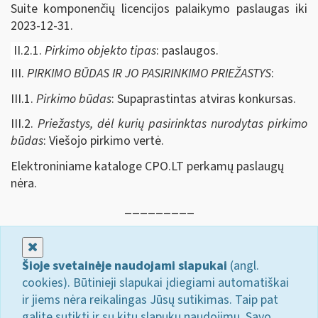
Suite komponenčių licencijos palaikymo paslaugas iki
2023-12-31.
II.2.1.
Pirkimo objekto tipas
: paslaugos.
III.
PIRKIMO BŪDAS IR JO PASIRINKIMO PRIEŽASTYS
:
III.1.
Pirkimo būdas
: Supaprastintas atviras konkursas.
III.2.
Priežastys, dėl kurių pasirinktas nurodytas pirkimo
būdas
: Viešojo pirkimo vertė.
Elektroniniame kataloge CPO.LT perkamų paslaugų
nėra.
_________
Uždaryti
Šioje svetainėje naudojami slapukai
(angl.
cookies). Būtinieji slapukai įdiegiami automatiškai
ir jiems nėra reikalingas Jūsų sutikimas. Taip pat
galite sutikti ir su kitų slapukų naudojimu. Savo