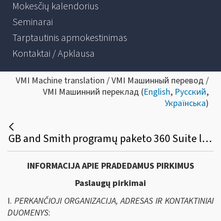
Mokesčių kalendorius
Seminarai
Tarptautinis apmokestinimas
Kontaktai / Apklausa
VMI Machine translation / VMI Машинный перевод /
VMI Машинний переклад (
English
,
Русский
,
Українська
)
GB and Smith programų paketo 360 Suite licencijos palaikymo paslaugos viešasis pirkimas
INFORMACIJA APIE PRADEDAMUS PIRKIMUS
Paslaugų pirkimai
I.
PERKANČIOJI ORGANIZACIJA, ADRESAS IR KONTAKTINIAI
DUOMENYS
: