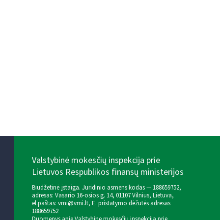
Valstybinė mokesčių inspekcija prie
Lietuvos Respublikos finansų ministerijos
Biudžetinė įstaiga. Juridinio asmens kodas — 188659752,
adresas: Vasario 16-osios g. 14, 01107 Vilnius, Lietuva,
el.paštas:
vmi@vmi.lt
, E. pristatymo dėžutės adresas
188659752
Duomenys apie Valstybinę mokesčių inspekciją prie