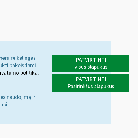
 nėra reikalingas
PATVIRTINTI
aukti pakeisdami
Visus slapukus
ivatumo politika.
PATVIRTINTI
Pasirinktus slapukus
nės naudojimą ir
mui.