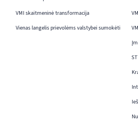
VMI skaitmeninė transformacija
VM
Vienas langelis prievolėms valstybei sumokėti
VM
Įm
ST
Kr
In
Ie
Nu