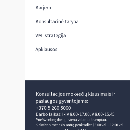
Karjera
Konsultacinė taryba
VMI strategija
Apklausos
Konsultacijos mokesčių klausimais ir
paslaugos gyventojams:
+370 5 260 5060
Darbo laikas: I-IV 8.00-17.00, V 8.00-15.45.
Prieššventinę dieną - viena valanda trumpiau.
Kiekvieno mėnesio antrą penktadienį 8.00 val. - 12.00 val.