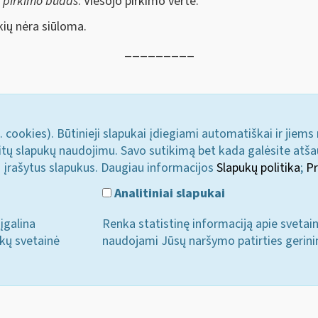
s pirkimo būdas
: Viešojo pirkimo vertė.
ių nėra siūloma.
_________
. cookies). Būtinieji slapukai įdiegiami automatiškai ir jiems
u kitų slapukų naudojimu. Savo sutikimą bet kada galėsite atš
i įrašytus slapukus. Daugiau informacijos
Slapukų politika
;
Pr
Analitiniai slapukai
įgalina
Renka statistinę informaciją apie svetai
ukų svetainė
naudojami Jūsų naršymo patirties gerini