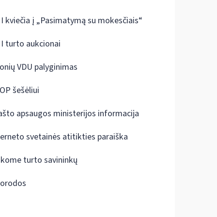
I kviečia į „Pasimatymą su mokesčiais“
I turto aukcionai
onių VDU palyginimas
OP šešėliui
ašto apsaugos ministerijos informacija
terneto svetainės atitikties paraiška
škome turto savininkų
orodos