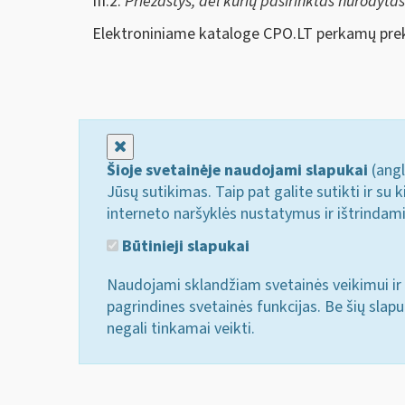
III.2.
Priežastys, dėl kurių pasirinktas nurodyta
Elektroniniame kataloge CPO.LT perkamų prek
Uždaryti
Šioje svetainėje naudojami slapukai
(angl
Jūsų sutikimas. Taip pat galite sutikti ir s
interneto naršyklės nustatymus ir ištrindam
Būtinieji slapukai
Naudojami sklandžiam svetainės veikimui ir 
pagrindines svetainės funkcijas. Be šių slap
negali tinkamai veikti.