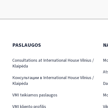
PASLAUGOS
N
Consultations at International House Vilnius /
Mo
Klaipėda
At
Консультации в International House Vilnius /
Klaipėda
Da
VMI teikiamos paslaugos
Mo
VMI kliento profilis
Vi