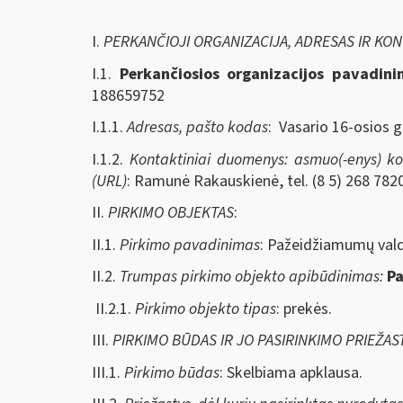
I.
PERKANČIOJI ORGANIZACIJA, ADRESAS IR KO
I.1.
Perkančiosios organizacijos pavadin
188659752
I.1.1.
Adresas, pašto kodas
: Vasario 16-osios g
I.1.2.
Kontaktiniai duomenys: asmuo(-enys) kont
(URL)
: Ramunė Rakauskienė, tel. (8 5) 268 7820
II.
PIRKIMO OBJEKTAS
:
II.1.
Pirkimo pavadinimas
: Pažeidžiamumų val
II.2.
Trumpas pirkimo objekto apibūdinimas:
Pa
II.2.1.
Pirkimo objekto tipas
: prekės.
III.
PIRKIMO BŪDAS IR JO PASIRINKIMO PRIEŽAS
III.1.
Pirkimo būdas
: Skelbiama apklausa.