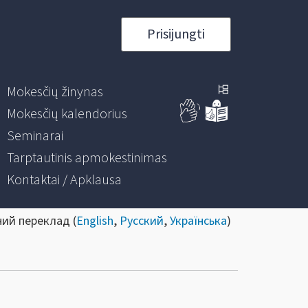
Prisijungti
Mokesčių žinynas
Mokesčių kalendorius
Seminarai
Tarptautinis apmokestinimas
Kontaktai / Apklausa
ний переклад (
English
,
Русский
,
Українська
)