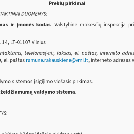
Prekių pirkimai
NTAKTINIAI DUOMENYS
:
imas ir įmonės kodas
: Valstybinė mokesčių inspekcija pr
. 14, LT-01107 Vilnius
aktams, telefonas(-ai), faksas, el. paštas, interneto adresa
, el. paštas
ramune.rakauskiene@vmi.lt
, interneto adresas 
dymo sistemos įsigijimo
viešasis pirkimas.
žeidžiamumų valdymo sistema.
TYS
: