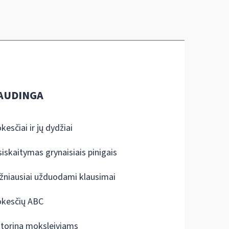
AUDINGA
kesčiai ir jų dydžiai
siskaitymas grynaisiais pinigais
žniausiai užduodami klausimai
kesčių ABC
ktorina moksleiviams